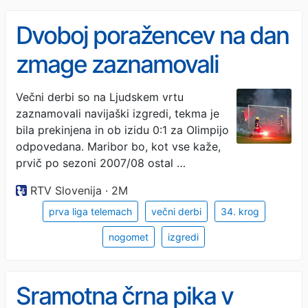
Dvoboj poražencev na dan
zmage zaznamovali
navijaški izgredi
Večni derbi so na Ljudskem vrtu
zaznamovali navijaški izgredi, tekma je
bila prekinjena in ob izidu 0:1 za Olimpijo
odpovedana. Maribor bo, kot vse kaže,
prvič po sezoni 2007/08 ostal …
RTV Slovenija · 2M
prva liga telemach
večni derbi
34. krog
nogomet
izgredi
Sramotna črna pika v