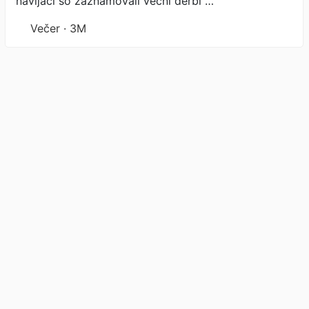
navijači so zaznamovali večni derbi …
Večer · 3M