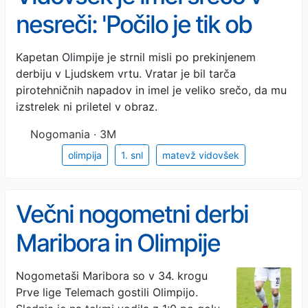
nesreči: 'Počilo je tik ob
meni, lahko bi mi priletelo v
Kapetan Olimpije je strnil misli po prekinjenem
derbiju v Ljudskem vrtu. Vratar je bil tarča
oko! Nevarno in
pirotehničnih napadov in imel je veliko srečo, da mu
neprimerno'
izstrelek ni priletel v obraz.
Nogomania · 3M
olimpija
1. snl
matevž vidovšek
Večni nogometni derbi
Maribora in Olimpije
prekinjen zaradi navijaških
Nogometaši Maribora so v 34. krogu
Prve lige Telemach gostili Olimpijo.
izgredov