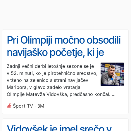
Pri Olimpiji močno obsodili
navijaško početje, ki je
predčasno prekinilo večni
Zadnji večni derbi letošnje sezone se je
v 52. minuti, ko je pirotehnično sredstvo,
derbi: “To je popolnoma
vrženo na zelenico s strani navijačev
neprimerno!”
Maribora, v glavo zadelo vratarja
Olimpije Matevža Vidovška, predčasno končal. …
Šport TV · 3M
Vidovšek je imel srečo v