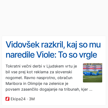
Vidovšek razkril, kaj so mu
naredile Viole: To so vrgle
vame, nato pa ...
Tokratni večni derbi v Ljudskem vrtu je
bil vse prej kot reklama za slovenski
nogomet. Ravno nasprotno, obračun
Maribora in Olimpije na zelenice je
povsem zasenčilo dogajanje na tribunah, kjer …
Ekipa24 · 3M