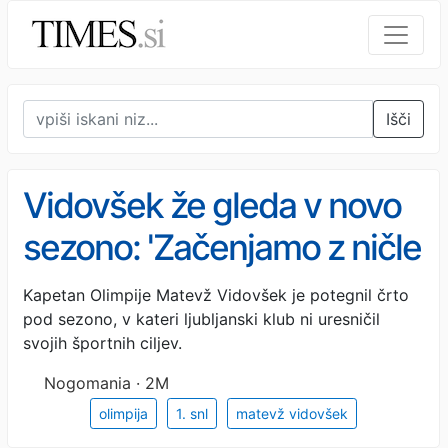
Išči
Vidovšek že gleda v novo
sezono: 'Začenjamo z ničle
in vemo, da mora biti
Kapetan Olimpije Matevž Vidovšek je potegnil črto
pod sezono, v kateri ljubljanski klub ni uresničil
Olimpija prva'
svojih športnih ciljev.
Nogomania · 2M
olimpija
1. snl
matevž vidovšek