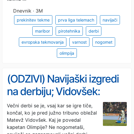
Dnevnik · 3M
prekinitev tekme
prva liga telemach
navijači
maribor
pirotehnika
derbi
evropska tekmovanja
varnost
nogomet
olimpija
(ODZIVI) Navijaški izgredi
na derbiju; Vidovšek:
Oslepim lahko zaradi ene
Večni derbi se je, vsaj kar se igre tiče,
končal, ko je pred južno tribuno obležal
tekme
Matevž Vidovšek. Kaj je povedal
kapetan Olimpije? Ne nogometaši,