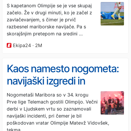
poskrbel za konec? To je
S kapetanom Olimpije se je vse skupaj
začelo. Že v drugi minuti, ko je začel z
resnica
zavlačevanjem, s čimer je prvič
razbesnel mariborske navijače. Pa s
skorajšnjim pretepom na sredini …
Ekipa24 · 2M
Kaos namesto nogometa:
navijaški izgredi in
pirotehnika, ki je zadela
Nogometaši Maribora so v 34. krogu
Prve lige Telemach gostili Olimpijo. Večni
vratarja Olimpije
derbi v Ljudskem vrtu so zaznamovali
navijaški incidenti, pri čemer je bil
poškodovan vratar Olimpije Matevž Vidovšek,
tekma …