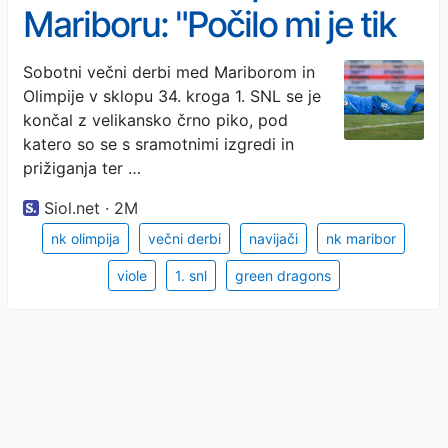
Mariboru: "Počilo mi je tik
ob ušesu, v katerem mi je
Sobotni večni derbi med Mariborom in
Olimpije v sklopu 34. kroga 1. SNL se je
začelo šumeti"
končal z velikansko črno piko, pod
katero so se s sramotnimi izgredi in
prižiganja ter …
Siol.net · 2M
nk olimpija
večni derbi
navijači
nk maribor
viole
1. snl
green dragons