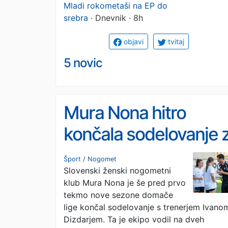
Mladi rokometaši na EP do
srebra
· Dnevnik · 8h
objavi
tvitaj
5 novic
Mura Nona hitro
končala sodelovanje 
Dizdarjem
Šport
/
Nogomet
Slovenski ženski nogometni
klub Mura Nona je še pred prvo
tekmo nove sezone domače
lige končal sodelovanje s trenerjem Ivano
Dizdarjem. Ta je ekipo vodil na dveh