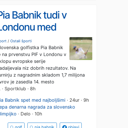
Pia Babnik tudi v
Londonu med
najboljšimi
port
/
Ostali športi
lovenska golfistka Pia Babnik
e na prvenstvu PIF v Londonu v
klopu evropske serije
adaljevala niz dobrih rezultatov. Na
urnirju z nagradnim skladom 1,7 milijona
vrov je zasedla 14. mesto
…
· Sportklub · 8h
ia Babnik spet med najboljšimi
· 24ur · 9h
epa denarna nagrada za slovensko
limpijko
· Delo · 10h
golf
pia babnik
objavi