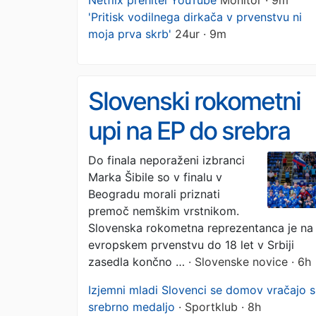
Netflix prehitel YouTube
Monitor · 9m
'Pritisk vodilnega dirkača v prvenstvu ni
moja prva skrb'
24ur · 9m
Slovenski rokometni
upi na EP do srebra
Do finala neporaženi izbranci
Marka Šibile so v finalu v
Beogradu morali priznati
premoč nemškim vrstnikom.
Slovenska rokometna reprezentanca je na
evropskem prvenstvu do 18 let v Srbiji
zasedla končno …
· Slovenske novice · 6h
Izjemni mladi Slovenci se domov vračajo s
srebrno medaljo
· Sportklub · 8h