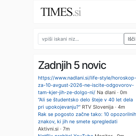
Išči
Zadnjih 5 novic
https://www.nadlani.si/life-style/horoskop
za-10-avgust-2026-ne-iscite-odgovorov-
tam-kjer-jih-ze-dolgo-ni/
Na dlani · 0m
“Ali se študentsko delo šteje v 40 let dela
pri upokojevanju?"
RTV Slovenija · 4m
Rak se pogosto začne tako: 10 opozorilni
znakov, ki jih ne smete spregledati
Aktivni.si · 7m