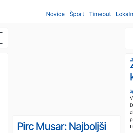
Novice
Šport
Timeout
Lokal
-
Š
V
D
h
d
p
Pirc Musar: Najboljši
t