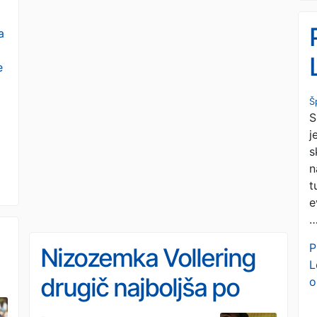
a
e
Š
S
j
s
n
t
e
P
Nizozemka Vollering
L
drugič najboljša po
o