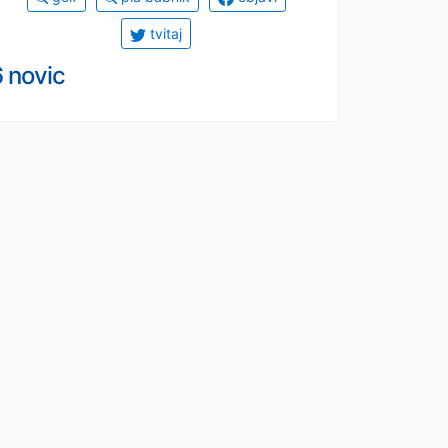
tvitaj
 novic