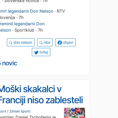
…
· Slovenske novice · 7h
mrl legendarni Don Nelson
· RTV
lovenija · 7h
reminil legendarni Don
elson
· Sportklub · 7h
don nelson
nba
objavi
tvitaj
 novic
Moški skakalci v
Franciji niso zablesteli
port
/
Zimski športi
vstrijec Daniel Tschofenig je