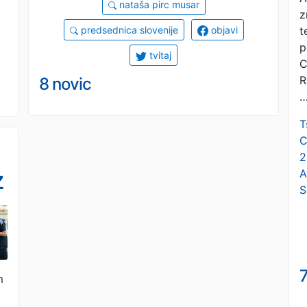
nataša pirc musar
z
t
predsednica slovenije
objavi
p
tvitaj
C
R
8 novic
T
C
2
z
A
S
7
m