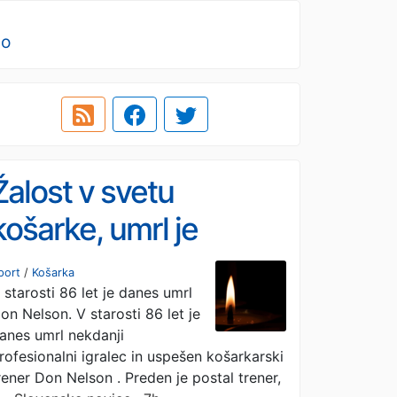
no
Žalost v svetu
košarke, umrl je
legendarni trener
port
/
Košarka
 starosti 86 let je danes umrl
Dallasa
on Nelson. V starosti 86 let je
anes umrl nekdanji
rofesionalni igralec in uspešen košarkarski
rener Don Nelson . Preden je postal trener,