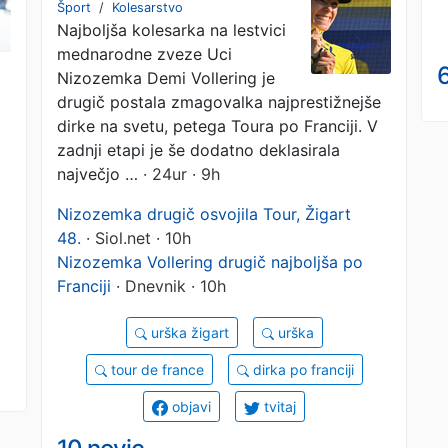
Franciji
Šport
/
Kolesarstvo
Najboljša kolesarka na lestvici
mednarodne zveze Uci
6
Nizozemka Demi Vollering je
drugič postala zmagovalka najprestižnejše
dirke na svetu, petega Toura po Franciji. V
zadnji etapi je še dodatno deklasirala
največjo …
· 24ur · 9h
Nizozemka drugič osvojila Tour, Žigart
48.
· Siol.net · 10h
Nizozemka Vollering drugič najboljša po
Franciji
· Dnevnik · 10h
urška žigart
urška
tour de france
dirka po franciji
objavi
tvitaj