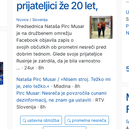
prijateljici že 20 let,
U
bila je varnostno
S
Novice
/
Slovenija
P
Predsednica Nataša Pirc Musar
preverjena
N
je na družbenem omrežju
Facebook objavila zapis o
svojih občutkih ob prometni nesreči pred
dobrim tednom. Glede svoje prijateljice
Rusinje je zatrdila, da je bila varnostno
5
…
· 24ur · 8h
Nataša Pirc Musar / »Nisem stroj. Težko mi
je, zelo težko.«
· Mladina · 8h
Pirc Musar: Nesreča je povzročila cunami
dezinformacij, ne znam ga ustaviti
· RTV
Slovenija · 8h
ustavna obtožba
prometna nesreča
Š
A