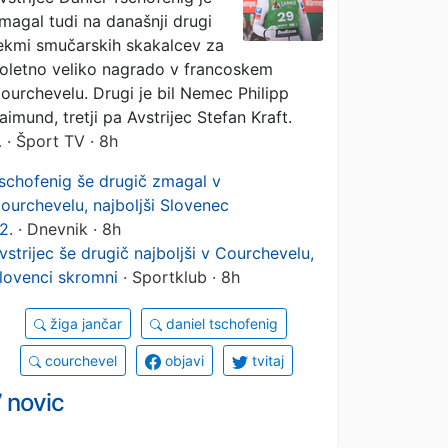
magal tudi na današnji drugi
ekmi smučarskih skakalcev za
oletno veliko nagrado v francoskem
ourchevelu. Drugi je bil Nemec Philipp
aimund, tretji pa Avstrijec Stefan Kraft.
…
· Šport TV · 8h
schofenig še drugič zmagal v
ourchevelu, najboljši Slovenec
2.
· Dnevnik · 8h
vstrijec še drugič najboljši v Courchevelu,
lovenci skromni
· Sportklub · 8h
žiga jančar
daniel tschofenig
courchevel
objavi
tvitaj
 novic