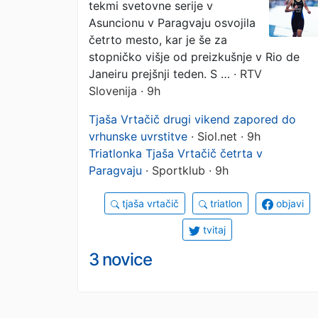
tekmi svetovne serije v
Asuncionu v Paragvaju osvojila
četrto mesto, kar je še za
stopničko višje od preizkušnje v Rio de
Janeiru prejšnji teden. S …
· RTV
Slovenija · 9h
Tjaša Vrtačič drugi vikend zapored do
vrhunske uvrstitve
· Siol.net · 9h
Triatlonka Tjaša Vrtačič četrta v
Paragvaju
· Sportklub · 9h
tjaša vrtačič
triatlon
objavi
tvitaj
3 novice