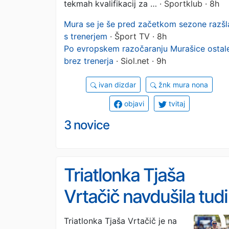
tekmah kvalifikacij za …
· Sportklub · 8h
Mura se je še pred začetkom sezone razšl
s trenerjem
· Šport TV · 8h
Po evropskem razočaranju Murašice ostal
brez trenerja
· Siol.net · 9h
ivan dizdar
žnk mura nona
objavi
tvitaj
3 novice
Triatlonka Tjaša
Vrtačič navdušila tudi
v Paragvaju
Triatlonka Tjaša Vrtačič je na