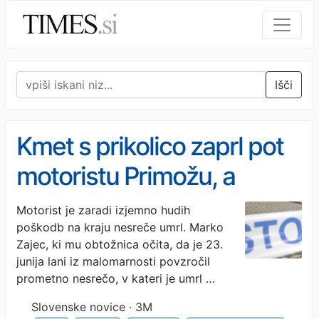
Išči
Kmet s prikolico zaprl pot
motoristu Primožu, a
krivde za njegovo smrt ne
Motorist je zaradi izjemno hudih
poškodb na kraju nesreče umrl. Marko
prizna
Zajec, ki mu obtožnica očita, da je 23.
junija lani iz malomarnosti povzročil
prometno nesrečo, v kateri je umrl …
Slovenske novice · 3M