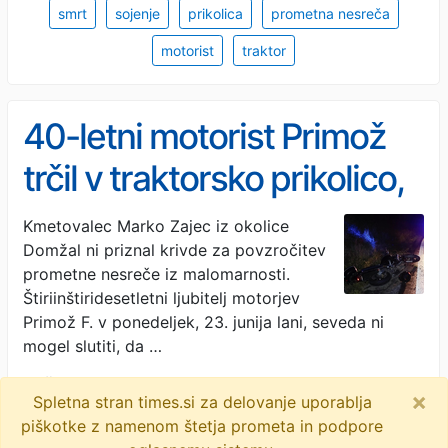
smrt
sojenje
prikolica
prometna nesreča
motorist
traktor
40-letni motorist Primož
trčil v traktorsko prikolico,
ni mu bilo pomoči
Kmetovalec Marko Zajec iz okolice
Domžal ni priznal krivde za povzročitev
prometne nesreče iz malomarnosti.
Štiriinštiridesetletni ljubitelj motorjev
Primož F. v ponedeljek, 23. junija lani, seveda ni
mogel slutiti, da …
Žurnal24 · 3M
×
Spletna stran times.si za delovanje uporablja
sojenje
malomarnost
smrtna prometna nesreča
piškotke z namenom štetja prometa in podpore