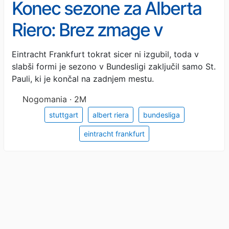
Konec sezone za Alberta
Riero: Brez zmage v
zadnjih petih krogih in
Eintracht Frankfurt tokrat sicer ni izgubil, toda v
slabši formi je sezono v Bundesligi zaključil samo St.
Eintracht je zapravil
Pauli, ki je končal na zadnjem mestu.
uvrstitev v Evropo
Nogomania · 2M
stuttgart
albert riera
bundesliga
eintracht frankfurt