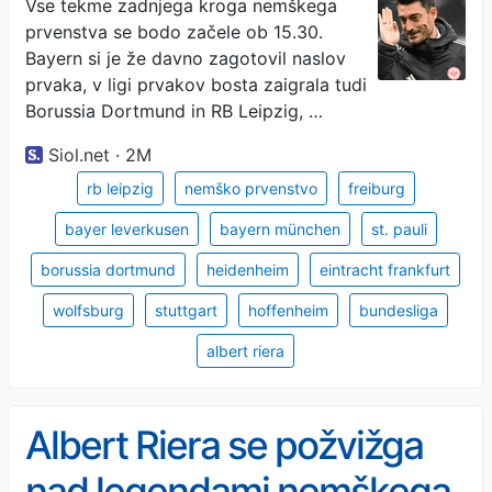
Vse tekme zadnjega kroga nemškega
prvenstva se bodo začele ob 15.30.
Bayern si je že davno zagotovil naslov
prvaka, v ligi prvakov bosta zaigrala tudi
Borussia Dortmund in RB Leipzig, …
Siol.net · 2M
rb leipzig
nemško prvenstvo
freiburg
bayer leverkusen
bayern münchen
st. pauli
borussia dortmund
heidenheim
eintracht frankfurt
wolfsburg
stuttgart
hoffenheim
bundesliga
albert riera
Albert Riera se požvižga
nad legendami nemškega