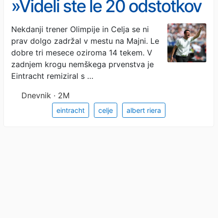
»Videli ste le 20 odstotkov
moči Alberta«
Nekdanji trener Olimpije in Celja se ni
prav dolgo zadržal v mestu na Majni. Le
dobre tri mesece oziroma 14 tekem. V
zadnjem krogu nemškega prvenstva je
Eintracht remiziral s …
Dnevnik · 2M
eintracht
celje
albert riera