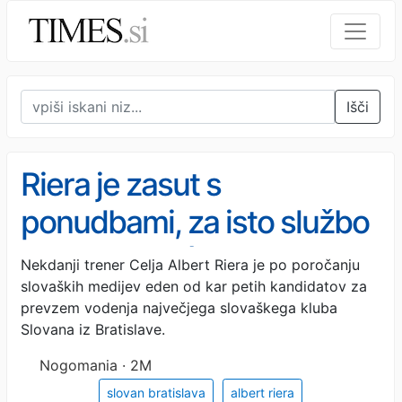
Išči
Riera je zasut s
ponudbami, za isto službo
se bori z Bišćanom,
Nekdanji trener Celja Albert Riera je po poročanju
slovaških medijev eden od kar petih kandidatov za
Milojevićem in - Yayo
prevzem vodenja največjega slovaškega kluba
Tourejem!
Slovana iz Bratislave.
Nogomania · 2M
slovan bratislava
albert riera