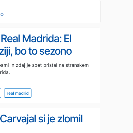
no
Real Madrida: El
ziji, bo to sezono
mi in zdaj je spet pristal na stranskem
rida.
real madrid
arvajal si je zlomil