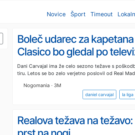
Novice
Šport
Timeout
Lokal
Boleč udarec za kapetana 
Clasico bo gledal po televi
sploh še igral?
Dani Carvajal ima že celo sezono težave s poškodba
tiru. Letos se bo zelo verjetno poslovil od Real Mad
Nogomania · 3M
daniel carvajal
la liga
Realova težava na težavo: C
prst na nogi