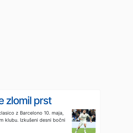
e zlomil prst
clasico z Barcelono 10. maja,
em klubu. Izkušeni desni bočni