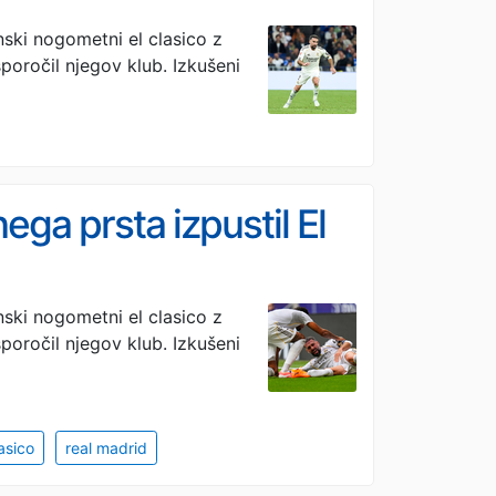
nski nogometni el clasico z
sporočil njegov klub. Izkušeni
ega prsta izpustil El
nski nogometni el clasico z
sporočil njegov klub. Izkušeni
lasico
real madrid