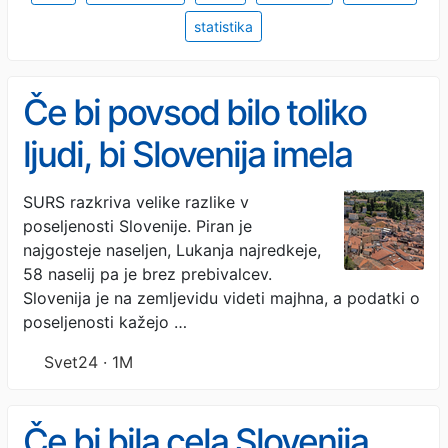
statistika
Če bi povsod bilo toliko
ljudi, bi Slovenija imela
108.000.000 prebivalcev
SURS razkriva velike razlike v
poseljenosti Slovenije. Piran je
najgosteje naseljen, Lukanja najredkeje,
58 naselij pa je brez prebivalcev.
Slovenija je na zemljevidu videti majhna, a podatki o
poseljenosti kažejo …
Svet24 · 1M
Če bi bila cela Slovenija