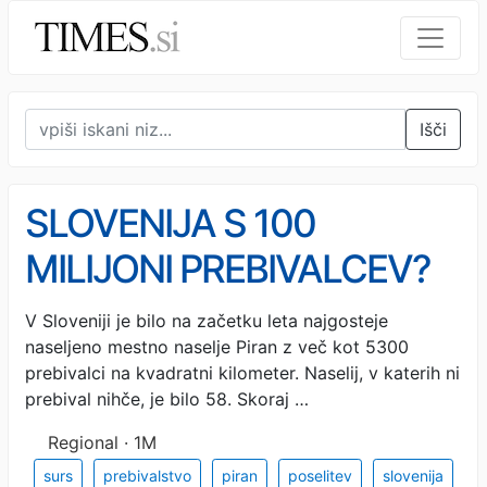
Išči
SLOVENIJA S 100
MILIJONI PREBIVALCEV?
Lahko, če bi bila tako gosto
V Sloveniji je bilo na začetku leta najgosteje
naseljeno mestno naselje Piran z več kot 5300
naseljena kot Piran
prebivalci na kvadratni kilometer. Naselij, v katerih ni
prebival nihče, je bilo 58. Skoraj …
Regional · 1M
surs
prebivalstvo
piran
poselitev
slovenija