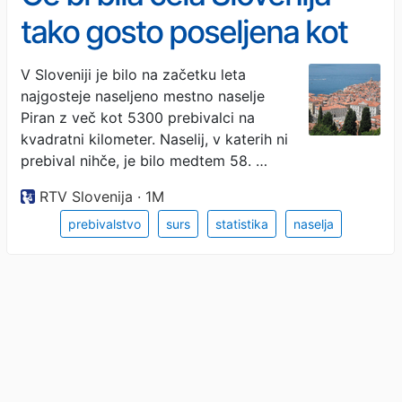
tako gosto poseljena kot
Piran, bi imela več kot 100
V Sloveniji je bilo na začetku leta
najgosteje naseljeno mestno naselje
milijonov prebivalcev
Piran z več kot 5300 prebivalci na
kvadratni kilometer. Naselij, v katerih ni
prebival nihče, je bilo medtem 58. …
RTV Slovenija · 1M
prebivalstvo
surs
statistika
naselja