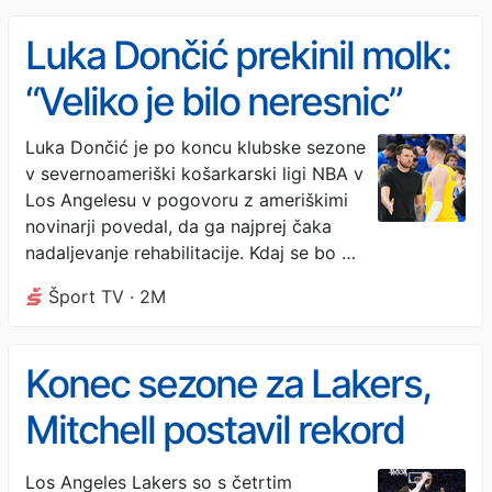
Luka Dončić prekinil molk:
“Veliko je bilo neresnic”
Luka Dončić je po koncu klubske sezone
v severnoameriški košarkarski ligi NBA v
Los Angelesu v pogovoru z ameriškimi
novinarji povedal, da ga najprej čaka
nadaljevanje rehabilitacije. Kdaj se bo …
Šport TV · 2M
Konec sezone za Lakers,
Mitchell postavil rekord
končnice
Los Angeles Lakers so s četrtim