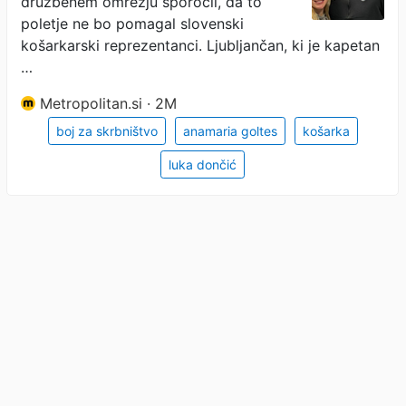
družbenem omrežju sporočil, da to
poletje ne bo pomagal slovenski
košarkarski reprezentanci. Ljubljančan, ki je kapetan
…
Metropolitan.si · 2M
boj za skrbništvo
anamaria goltes
košarka
luka dončić