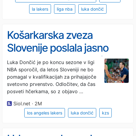
la lakers
liga nba
luka dončić
Košarkarska zveza
Slovenije poslala jasno
sporočilo Luki Dončiću
Luka Dončić je po koncu sezone v ligi
NBA sporočil, da letos Sloveniji ne bo
pomagal v kvalifikacijah za prihajajoče
svetovno prvenstvo. Odločitev, da čas
posveti hčerkama, so z objavo …
Siol.net · 2M
los angeles lakers
luka dončić
kzs