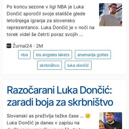
mojem življenju vedno na
Po koncu sezone v ligi NBA je Luka
Dončić sporočil svoje stališče glede
prvem mestu"
letošnjega igranja za slovensko
reprezentanco. Luka Dončić je v noči na
torek videl še četrti poraz svojih …
Žurnal24 · 2M
nba
los angeles lakers
anamarija goltes
skrbništvo
luka dončić
Razočarani Luka Dončić:
zaradi boja za skrbništvo
hčerk sprejel težko
Slovenski as preživlja težke čase ... 😕
Luka Dončić je danes v zapisu na
odločitev