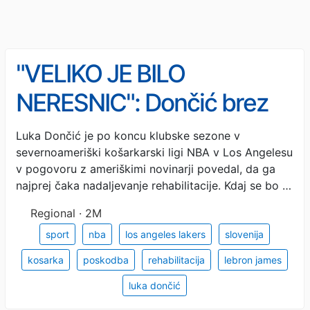
"VELIKO JE BILO
NERESNIC": Dončić brez
zadržkov spregovoril o
Luka Dončić je po koncu klubske sezone v
severnoameriški košarkarski ligi NBA v Los Angelesu
lažeh, ki so se pojavile v
v pogovoru z ameriškimi novinarji povedal, da ga
javnosti
najprej čaka nadaljevanje rehabilitacije. Kdaj se bo …
Regional · 2M
sport
nba
los angeles lakers
slovenija
kosarka
poskodba
rehabilitacija
lebron james
luka dončić