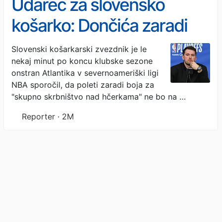
Udarec za slovensko
košarko: Dončića zaradi
hčerk ne bo v
Slovenski košarkarski zvezdnik je le
nekaj minut po koncu klubske sezone
reprezentanci
onstran Atlantika v severnoameriški ligi
NBA sporočil, da poleti zaradi boja za
"skupno skrbništvo nad hčerkama" ne bo na …
Reporter · 2M