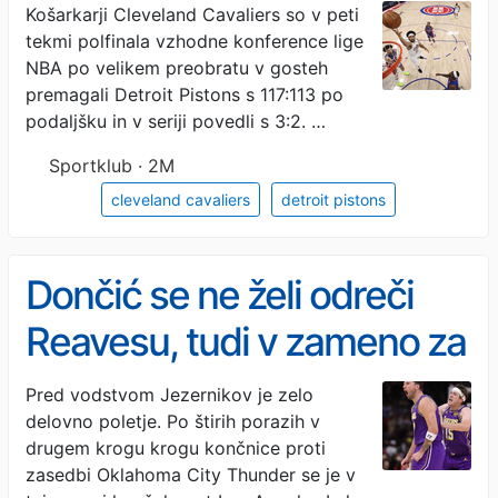
zaključne žoge (VIDEO)
Košarkarji Cleveland Cavaliers so v peti
tekmi polfinala vzhodne konference lige
NBA po velikem preobratu v gosteh
premagali Detroit Pistons s 117:113 po
podaljšku in v seriji povedli s 3:2. …
Sportklub · 2M
cleveland cavaliers
detroit pistons
Dončić se ne želi odreči
Reavesu, tudi v zameno za
Giannisa ne
Pred vodstvom Jezernikov je zelo
delovno poletje. Po štirih porazih v
drugem krogu krogu končnice proti
zasedbi Oklahoma City Thunder se je v