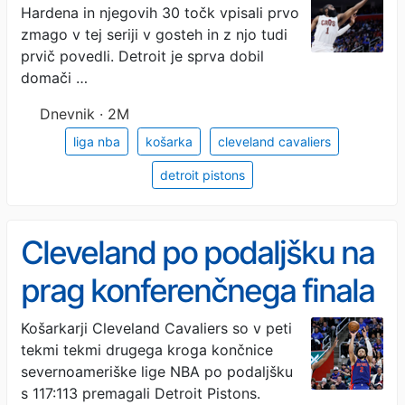
Hardena in njegovih 30 točk vpisali prvo
zmago v tej seriji v gosteh in z njo tudi
prvič povedli. Detroit je sprva dobil
domači …
Dnevnik · 2M
liga nba
košarka
cleveland cavaliers
detroit pistons
Cleveland po podaljšku na
prag konferenčnega finala
Košarkarji Cleveland Cavaliers so v peti
tekmi tekmi drugega kroga končnice
severnoameriške lige NBA po podaljšku
s 117:113 premagali Detroit Pistons.