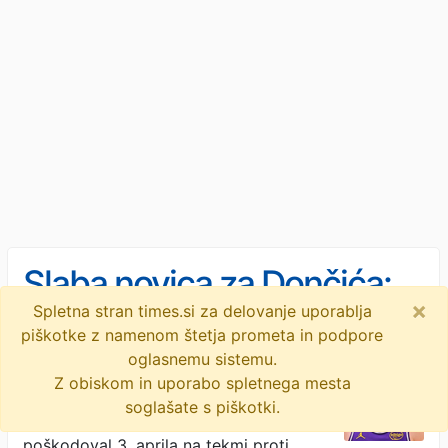
Slaba novica za Dončića:
×
Spletna stran times.si za delovanje uporablja
Jezerniki gladko izpadli iz
piškotke z namenom štetja prometa in podpore
boja za naslov prvaka
oglasnemu sistemu.
Konec sezone za slovenskega
Z obiskom in uporabo spletnega mesta
zvezdnika. 😕 Slovenski košarkarski
soglašate s piškotki.
zvezdnik Luka Dončić , ki se je
poškodoval 3. aprila na tekmi proti