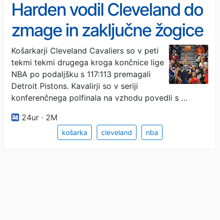
Harden vodil Cleveland do
zmage in zaključne žogice
Košarkarji Cleveland Cavaliers so v peti
tekmi tekmi drugega kroga končnice lige
NBA po podaljšku s 117:113 premagali
Detroit Pistons. Kavalirji so v seriji
konferenčnega polfinala na vzhodu povedli s …
24ur · 2M
košarka
cleveland
nba