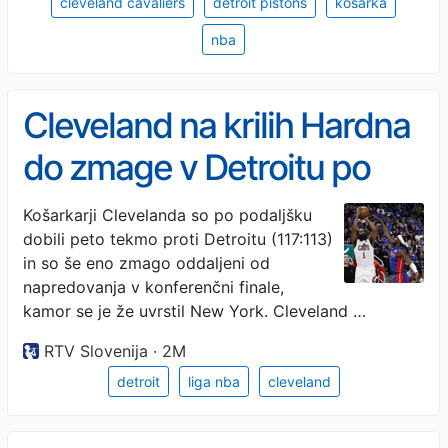
cleveland cavaliers
detroit pistons
košarka
nba
Cleveland na krilih Hardna
do zmage v Detroitu po
podaljšku
Košarkarji Clevelanda so po podaljšku
dobili peto tekmo proti Detroitu (117:113)
in so še eno zmago oddaljeni od
napredovanja v konferenčni finale,
kamor se je že uvrstil New York. Cleveland …
RTV Slovenija · 2M
detroit
liga nba
cleveland