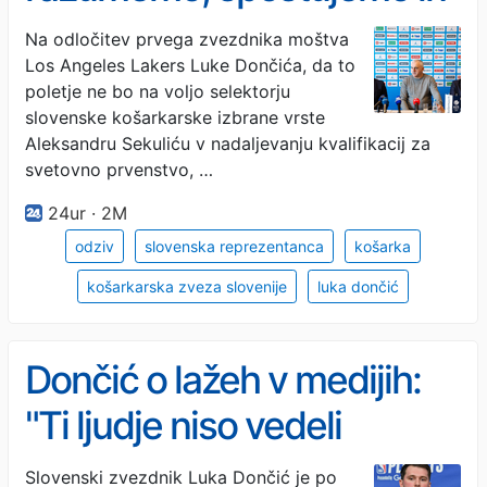
podpiramo'
Na odločitev prvega zvezdnika moštva
Los Angeles Lakers Luke Dončića, da to
poletje ne bo na voljo selektorju
slovenske košarkarske izbrane vrste
Aleksandru Sekuliću v nadaljevanju kvalifikacij za
svetovno prvenstvo, …
24ur · 2M
odziv
slovenska reprezentanca
košarka
košarkarska zveza slovenije
luka dončić
Dončić o lažeh v medijih:
"Ti ljudje niso vedeli
ničesar"
Slovenski zvezdnik Luka Dončić je po