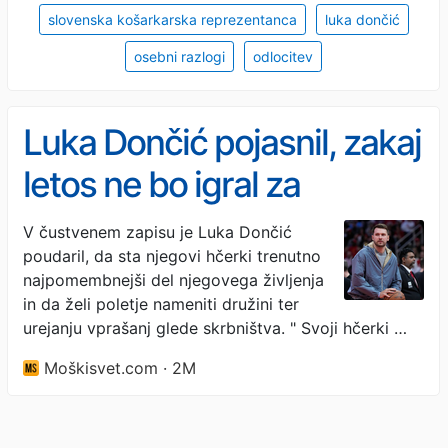
slovenska košarkarska reprezentanca
luka dončić
osebni razlogi
odlocitev
Luka Dončić pojasnil, zakaj
letos ne bo igral za
Slovenijo
V čustvenem zapisu je Luka Dončić
poudaril, da sta njegovi hčerki trenutno
najpomembnejši del njegovega življenja
in da želi poletje nameniti družini ter
urejanju vprašanj glede skrbništva. " Svoji hčerki …
Moškisvet.com · 2M