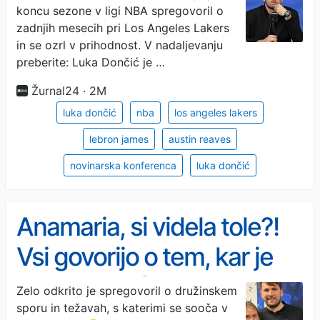
koncu sezone v ligi NBA spregovoril o
zadnjih mesecih pri Los Angeles Lakers
in se ozrl v prihodnost. V nadaljevanju
preberite: Luka Dončić je …
Žurnal24 · 2M
luka dončić
nba
los angeles lakers
lebron james
austin reaves
novinarska konferenca
luka dončić
Anamaria, si videla tole?!
Vsi govorijo o tem, kar je
Luka Dončić naredil v bitki
Zelo odkrito je spregovoril o družinskem
sporu in težavah, s katerimi se sooča v
za svoji hčerki