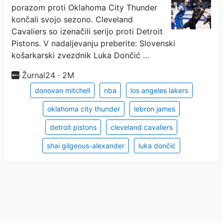
porazom proti Oklahoma City Thunder
končali svojo sezono. Cleveland
Cavaliers so izenačili serijo proti Detroit
Pistons. V nadaljevanju preberite: Slovenski
košarkarski zvezdnik Luka Dončić …
Žurnal24 · 2M
donovan mitchell
nba
los angeles lakers
oklahoma city thunder
lebron james
detroit pistons
cleveland cavaliers
shai gilgeous-alexander
luka dončić