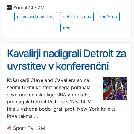
Žurnal24 · 2M
cleveland cavaliers
detroit pistons
končnica
nba
Kavalirji nadigrali Detroit za
uvrstitev v konferenčni
finale
Košarkarji Cleveland Cavaliers so na
sedmi tekmi konferenčnega polfinala
severnoameriške lige NBA v gosteh
premagali Detroit Pistons s 125:94. V
finalu vzhoda bodo igrali proti New York Knicks.
Prva tekma …
Šport TV · 2M