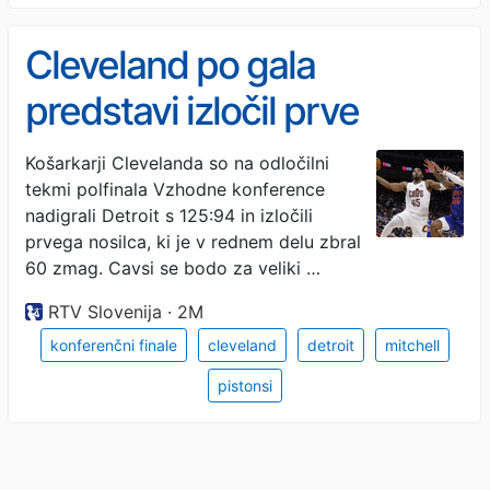
Cleveland po gala
predstavi izločil prve
nosilce
Košarkarji Clevelanda so na odločilni
tekmi polfinala Vzhodne konference
nadigrali Detroit s 125:94 in izločili
prvega nosilca, ki je v rednem delu zbral
60 zmag. Cavsi se bodo za veliki …
RTV Slovenija · 2M
konferenčni finale
cleveland
detroit
mitchell
pistonsi