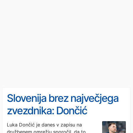
Slovenija brez največjega
zvezdnika: Dončić
odpovedal nastop
Luka Dončić je danes v zapisu na
družbenem omrežju sporočil, da to