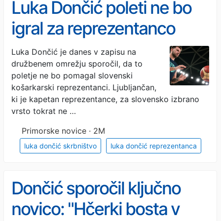
Luka Dončić poleti ne bo
igral za reprezentanco
Slovenije
Luka Dončić je danes v zapisu na
družbenem omrežju sporočil, da to
poletje ne bo pomagal slovenski
košarkarski reprezentanci. Ljubljančan,
ki je kapetan reprezentance, za slovensko izbrano
vrsto tokrat ne …
Primorske novice · 2M
luka dončić skrbništvo
luka dončić reprezentanca
Dončić sporočil ključno
novico: "Hčerki bosta v