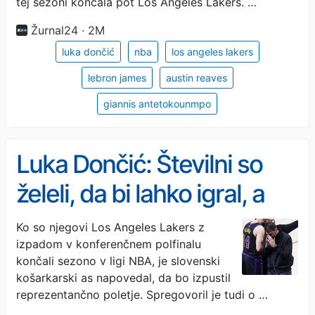
tej sezoni končala pot Los Angeles Lakers. …
Žurnal24 · 2M
luka dončić
nba
los angeles lakers
lebron james
austin reaves
giannis antetokounmpo
Luka Dončić: Številni so
želeli, da bi lahko igral, a
nisem bil niti blizu vrnitve
Ko so njegovi Los Angeles Lakers z
izpadom v konferenčnem polfinalu
končali sezono v ligi NBA, je slovenski
košarkarski as napovedal, da bo izpustil
reprezentančno poletje. Spregovoril je tudi o …