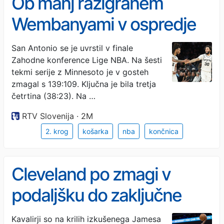
Ob manj razigranem
Wembanyami v ospredje
stopil Stephon Castle
San Antonio se je uvrstil v finale
Zahodne konference Lige NBA. Na šesti
tekmi serije z Minnesoto je v gosteh
zmagal s 139:109. Ključna je bila tretja
četrtina (38:23). Na …
RTV Slovenija · 2M
2. krog
košarka
nba
končnica
Cleveland po zmagi v
podaljšku do zaključne
žogice proti Detroitu
Kavalirji so na krilih izkušenega Jamesa