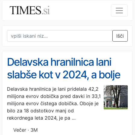
Išči
Delavska hranilnica lani
slabše kot v 2024, a bolje
od načrtov
Delavska hranilnica je lani pridelala 42,2
milijona evrov dobička pred davki in 33,1
milijona evrov čistega dobička. Oboje je
bilo za 18 odstotkov manj od
rekordnega leta 2024, je pa …
Večer · 3M