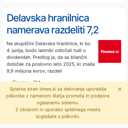
Delavska hranilnica
namerava razdeliti 7,2
milijona dividend
Na skupščini Delavske hranilnice, ki bo
4. junija, bodo lastniki odločali tudi o
dividendah. Predlog je, da se bilančni
dobiček za poslovno leto 2025, ki znaša
9,9 milijona evrov, razdeli
Finance · 3M
×
Spletna stran times.si za delovanje uporablja
piškotke z namenom štetja prometa in podpore
© 2009-2026
times
.si
oglasnemu sistemu.
Z obiskom in uporabo spletnega mesta
soglašate s piškotki.