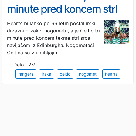
minute pred koncem strl
srca navijačem Heartsa
Hearts bi lahko po 66 letih postal irski
državni prvak v nogometu, a je Celtic tri
minute pred koncem tekme strl srca
navijačem iz Edinburgha. Nogometaši
Celtica so v izdihljajih …
Delo · 2M
rangers
irska
celtic
nogomet
hearts