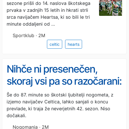
sezone prišli do 14. naslova škotskega
prvaka v zadnjih 15 letih in hkrati strli
srca navijačem Heartsa, ki so bili le tri
minute oddaljeni od …
Sportklub · 2M
celtic
hearts
Nihče ni presenečen,
skoraj vsi pa so razočarani:
Celtic preprečil senzacijo
Še do 87. minute so škotski ljubitelji nogometa, z
izjemo navijačev Celtica, lahko sanjali o koncu
in postal prvak
prevlade, ki traja že neverjetnih 42. sezon. Niso
dočakali.
Nogomania · 2M