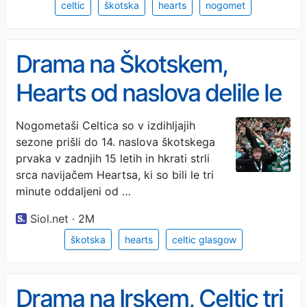
celtic
škotska
hearts
nogomet
Drama na Škotskem,
Hearts od naslova delile le
tri minute
Nogometaši Celtica so v izdihljajih
sezone prišli do 14. naslova škotskega
prvaka v zadnjih 15 letih in hkrati strli
srca navijačem Heartsa, ki so bili le tri
minute oddaljeni od …
Siol.net · 2M
škotska
hearts
celtic glasgow
Drama na Irskem, Celtic tri