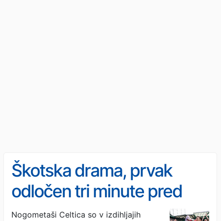
Škotska drama, prvak
odločen tri minute pred
koncem sezone
Nogometaši Celtica so v izdihljajih