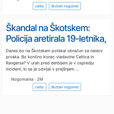
celtic
škotski nogomet
Škandal na Škotskem:
Policija aretirala 19-letnika,
ki je javno delil osebne
Danes bo na Škotskem potekal obračun za naslov
prvaka. Bo končno konec vladavine Celtica in
podatke sodnika po drami
Rangersa? V urah pred derbijem je v ospredju
na tekmi Celtica
incident, ki se je odvijal v prejšnjem …
Nogomania · 2M
celtic
škotski nogomet