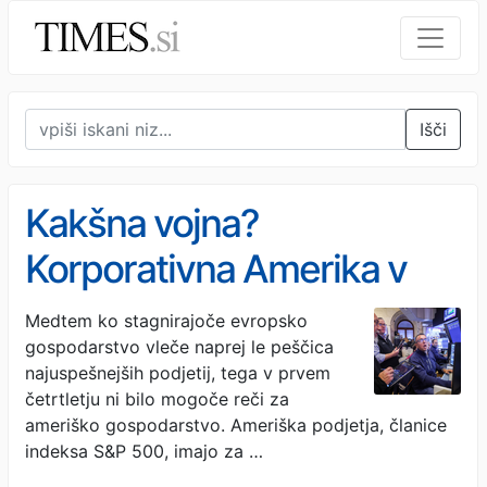
Išči
Kakšna vojna?
Korporativna Amerika v
prvem četrtletju blesti
Medtem ko stagnirajoče evropsko
gospodarstvo vleče naprej le peščica
najuspešnejših podjetij, tega v prvem
četrtletju ni bilo mogoče reči za
ameriško gospodarstvo. Ameriška podjetja, članice
indeksa S&P 500, imajo za …