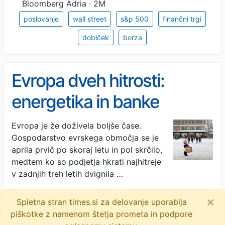
Bloomberg Adria · 2M
poslovanje
wall street
s&p 500
finančni trgi
dobiček
borza
Evropa dveh hitrosti:
energetika in banke
cvetijo, avtomobili in
Evropa je že doživela boljše čase.
Gospodarstvo evrskega območja se je
luksuz tonejo
aprila prvič po skoraj letu in pol skrčilo,
medtem ko so podjetja hkrati najhitreje
v zadnjih treh letih dvignila …
Bloomberg Adria · 2M
×
Spletna stran times.si za delovanje uporablja
poslovanje
evropa
podjetja
finančni trgi
piškotke z namenom štetja prometa in podpore