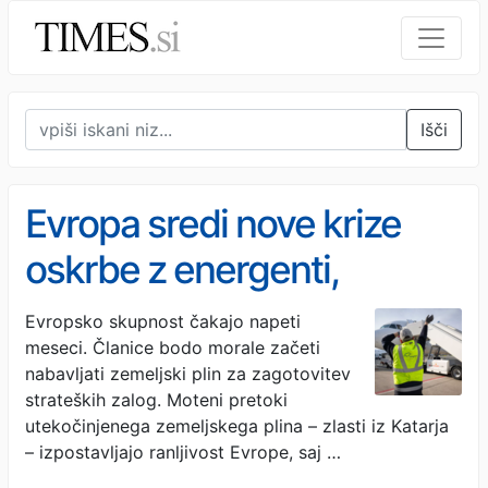
Išči
Evropa sredi nove krize
oskrbe z energenti,
kakšne so napovedi za
Evropsko skupnost čakajo napeti
meseci. Članice bodo morale začeti
Slovenijo?
nabavljati zemeljski plin za zagotovitev
strateških zalog. Moteni pretoki
utekočinjenega zemeljskega plina – zlasti iz Katarja
– izpostavljajo ranljivost Evrope, saj …