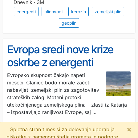
Dnevnik · 3M
energenti
plinovodi
kerozin
zemeljski plin
geoplin
Evropa sredi nove krize
oskrbe z energenti
Evropsko skupnost čakajo napeti
meseci. Članice bodo morale začeti
nabavljati zemeljski plin za zagotovitev
strateških zalog. Moteni pretoki
utekočinjenega zemeljskega plina – zlasti iz Katarja
– izpostavljajo ranljivost Evrope, saj …
Dnevnik · 3M
×
Spletna stran times.si za delovanje uporablja
energenti
plinovodi
kerozin
zemeljski plin
piškotke z namenom štetja prometa in podpore