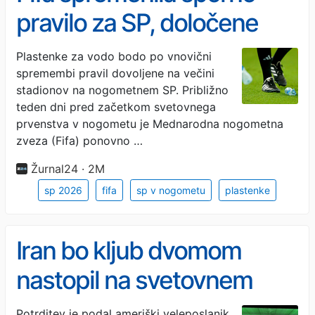
pravilo za SP, določene
omejitve ostajajo
Plastenke za vodo bodo po vnovični
spremembi pravil dovoljene na večini
stadionov na nogometnem SP. Približno
teden dni pred začetkom svetovnega
prvenstva v nogometu je Mednarodna nogometna
zveza (Fifa) ponovno …
Žurnal24 · 2M
sp 2026
fifa
sp v nogometu
plastenke
Iran bo kljub dvomom
nastopil na svetovnem
prvenstvu
Potrditev je podal ameriški veleposlanik