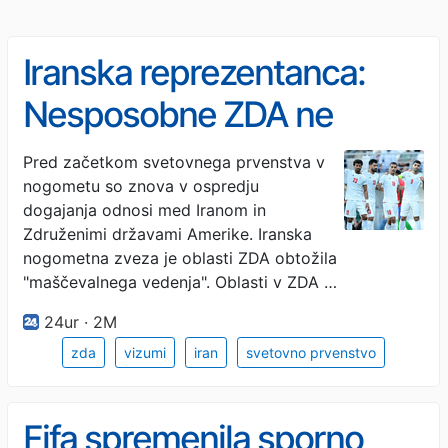
Iranska reprezentanca:
Nesposobne ZDA ne
morejo opraviti svojih
Pred začetkom svetovnega prvenstva v
nogometu so znova v ospredju
obveznosti
dogajanja odnosi med Iranom in
Združenimi državami Amerike. Iranska
nogometna zveza je oblasti ZDA obtožila
"maščevalnega vedenja". Oblasti v ZDA …
24ur · 2M
zda
vizumi
iran
svetovno prvenstvo
Fifa spremenila sporno