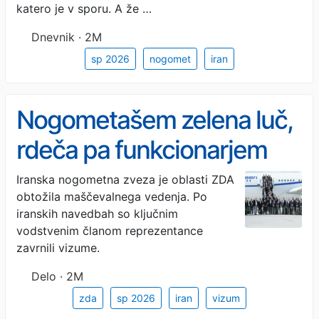
katero je v sporu. A že …
Dnevnik · 2M
sp 2026
nogomet
iran
Nogometašem zelena luč,
rdeča pa funkcionarjem
Iranska nogometna zveza je oblasti ZDA
obtožila maščevalnega vedenja. Po
iranskih navedbah so ključnim
vodstvenim članom reprezentance
zavrnili vizume.
Delo · 2M
zda
sp 2026
iran
vizum