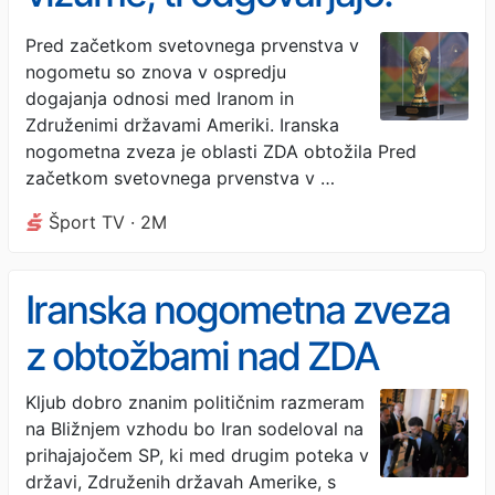
“Američani niso sposobni
Pred začetkom svetovnega prvenstva v
nogometu so znova v ospredju
organizirati prvenstva”
dogajanja odnosi med Iranom in
Združenimi državami Ameriki. Iranska
nogometna zveza je oblasti ZDA obtožila Pred
začetkom svetovnega prvenstva v …
Šport TV · 2M
Iranska nogometna zveza
z obtožbami nad ZDA
Kljub dobro znanim političnim razmeram
na Bližnjem vzhodu bo Iran sodeloval na
prihajajočem SP, ki med drugim poteka v
državi, Združenih državah Amerike, s