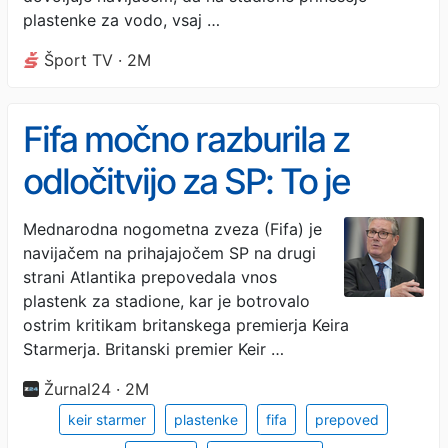
plastenke za vodo, vsaj …
Šport TV · 2M
Fifa močno razburila z
odločitvijo za SP: To je
enostavno narobe
Mednarodna nogometna zveza (Fifa) je
navijačem na prihajajočem SP na drugi
strani Atlantika prepovedala vnos
plastenk za stadione, kar je botrovalo
ostrim kritikam britanskega premierja Keira
Starmerja. Britanski premier Keir …
Žurnal24 · 2M
keir starmer
plastenke
fifa
prepoved