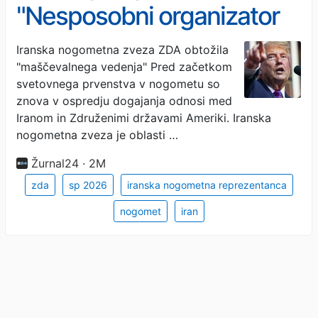
"Nesposobni organizator
ZDA ne izpolnjuje svojih
Iranska nogometna zveza ZDA obtožila
"maščevalnega vedenja" Pred začetkom
obveznosti"
svetovnega prvenstva v nogometu so
znova v ospredju dogajanja odnosi med
Iranom in Združenimi državami Ameriki. Iranska
nogometna zveza je oblasti …
Žurnal24 · 2M
zda
sp 2026
iranska nogometna reprezentanca
nogomet
iran