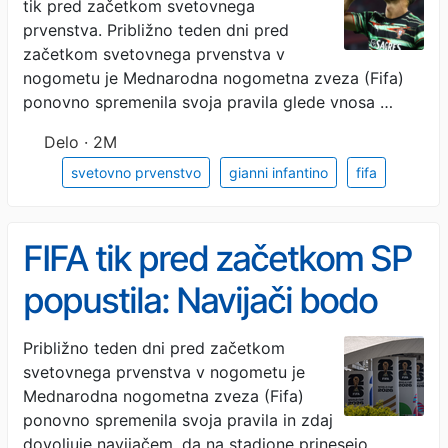
tik pred začetkom svetovnega
prvenstva. Približno teden dni pred
začetkom svetovnega prvenstva v
nogometu je Mednarodna nogometna zveza (Fifa)
ponovno spremenila svoja pravila glede vnosa …
Delo · 2M
svetovno prvenstvo
gianni infantino
fifa
FIFA tik pred začetkom SP
popustila: Navijači bodo
lahko prinesli plastenke z
Približno teden dni pred začetkom
svetovnega prvenstva v nogometu je
vodo
Mednarodna nogometna zveza (Fifa)
ponovno spremenila svoja pravila in zdaj
dovoljuje navijačem, da na stadione prinesejo