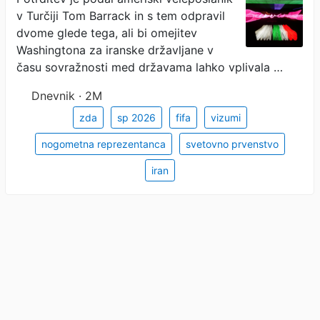
v Turčiji Tom Barrack in s tem odpravil
dvome glede tega, ali bi omejitev
Washingtona za iranske državljane v
času sovražnosti med državama lahko vplivala …
Dnevnik · 2M
zda
sp 2026
fifa
vizumi
nogometna reprezentanca
svetovno prvenstvo
iran