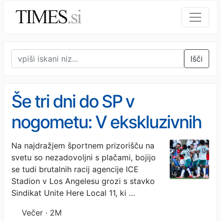
Išči
Še tri dni do SP v
nogometu: V ekskluzivnih
ložah le voda in čips
Na najdražjem športnem prizorišču na
svetu so nezadovoljni s plačami, bojijo
se tudi brutalnih racij agencije ICE
Stadion v Los Angelesu grozi s stavko
Sindikat Unite Here Local 11, ki …
Večer · 2M