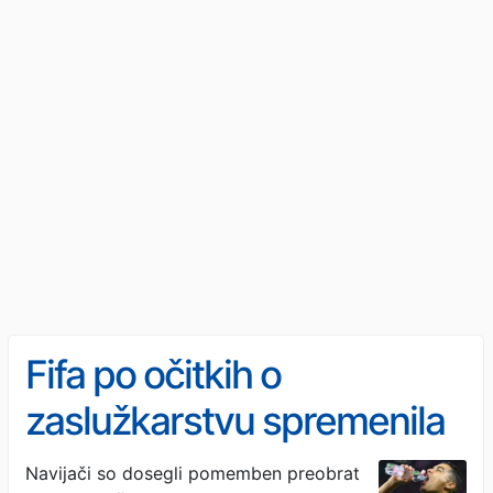
Fifa po očitkih o
zaslužkarstvu spremenila
sporno pravilo
Navijači so dosegli pomemben preobrat