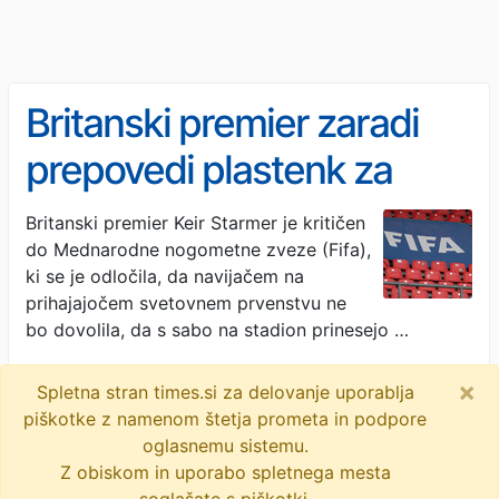
Britanski premier zaradi
prepovedi plastenk za
večkratno uporabo
Britanski premier Keir Starmer je kritičen
do Mednarodne nogometne zveze (Fifa),
kritičen do Fife
ki se je odločila, da navijačem na
prihajajočem svetovnem prvenstvu ne
bo dovolila, da s sabo na stadion prinesejo …
24ur · 2M
×
Spletna stran times.si za delovanje uporablja
nogometno sp
keir starmer
fifa
sp 2026
piškotke z namenom štetja prometa in podpore
oglasnemu sistemu.
nogomet
Z obiskom in uporabo spletnega mesta