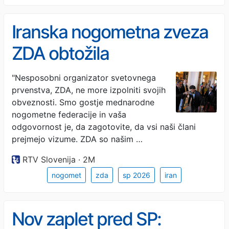
Iranska nogometna zveza
ZDA obtožila
"maščevalnega vedenja"
"Nesposobni organizator svetovnega
prvenstva, ZDA, ne more izpolniti svojih
obveznosti. Smo gostje mednarodne
nogometne federacije in vaša
odgovornost je, da zagotovite, da vsi naši člani
prejmejo vizume. ZDA so našim …
RTV Slovenija · 2M
nogomet
zda
sp 2026
iran
Nov zaplet pred SP: