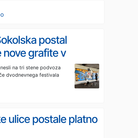
no
okolska postal
e nove grafite v
 vnesli na tri stene podvoza
išče dvodnevnega festivala
 ulice postale platno