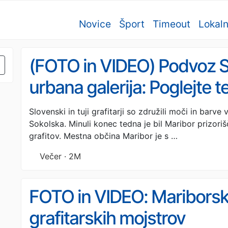
Novice
Šport
Timeout
Lokal
(FOTO in VIDEO) Podvoz S
urbana galerija: Poglejte t
mestu!
Slovenski in tuji grafitarji so združili moči in barve
Sokolska. Minuli konec tedna je bil Maribor prizor
grafitov. Mestna občina Maribor je s …
Večer · 2M
FOTO in VIDEO: Mariborske
grafitarskih mojstrov