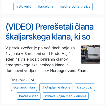
krsto vujić
barcelona
mednarodna tiralica
(VIDEO) Prerešetali člana
škaljarskega klana, ki so
ga lani zamešali s
V petek zvečer je po več dneh boja za
življenje v Barceloni umrl Krsto Vujić ,
Slovencem
eden najvišje pozicioniranih članov
črnogorskega škaljarskega klana in
domnevni vodja celice v Hercegnovem. Znan …
Dnevnik · 3M
škaljarski klan
tihotapljenje droge
krsto vujić
kavaški klan
krvava vojna med klanoma