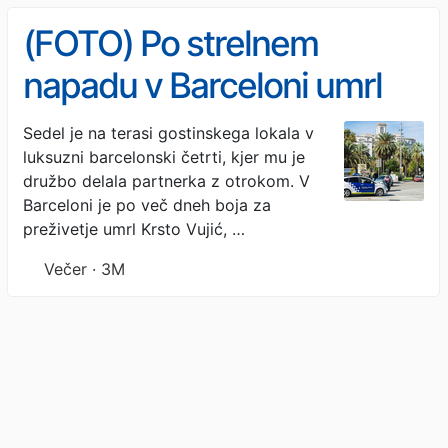
(FOTO) Po strelnem
napadu v Barceloni umrl
vodja hercegnovske veje
Sedel je na terasi gostinskega lokala v
luksuzni barcelonski četrti, kjer mu je
škaljarskega klana
družbo delala partnerka z otrokom. V
Barceloni je po več dneh boja za
preživetje umrl Krsto Vujić, …
Večer · 3M