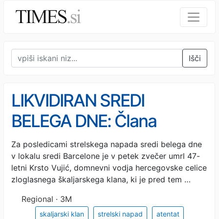
Išči
LIKVIDIRAN SREDI
BELEGA DNE: Člana
škaljarskega klana lani
Za posledicami strelskega napada sredi belega dne
v lokalu sredi Barcelone je v petek zvečer umrl 47-
zamenjali s Slovencem
letni Krsto Vujić, domnevni vodja hercegovske celice
zloglasnega škaljarskega klana, ki je pred tem …
Regional · 3M
skaljarski klan
strelski napad
atentat