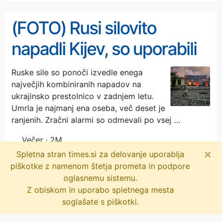
(FOTO) Rusi silovito
napadli Kijev, so uporabili
zloglasni orešnik?
Ruske sile so ponoči izvedle enega
največjih kombiniranih napadov na
ukrajinsko prestolnico v zadnjem letu.
Umrla je najmanj ena oseba, več deset je
ranjenih. Zračni alarmi so odmevali po vsej …
Večer · 2M
×
Spletna stran times.si za delovanje uporablja
piškotke z namenom štetja prometa in podpore
© 2009-2026
times
.si
oglasnemu sistemu.
Z obiskom in uporabo spletnega mesta
soglašate s piškotki.