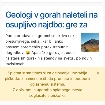
Geologi v gorah naleteli na
osupljivo najdbo: gre za
pravi zaklad, a če bodo
Pod starodavnimi gorami se skriva nekaj
presunljivega, nekaj, kar bi lahko
želeli priti do njega, bo
povsem spremenilo potek trenutnih
trpel marsikdo
dogodkov. 😮 Apalaško gorovje , eden
najstarejših gorskih sistemov na svetu , po novih
raziskavah …
×
Spletna stran times.si za delovanje uporablja
Metropolitan.si · 2M
piškotke z namenom štetja prometa in podpore
zda
geologija
litij
narava
geografija
oglasnemu sistemu.
Z obiskom in uporabo spletnega mesta
soglašate s piškotki.
© 2009-2026
times
.si