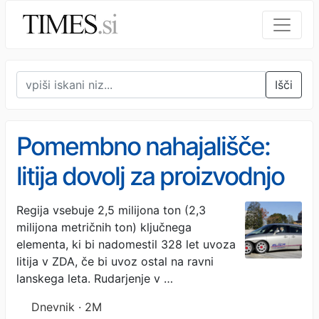
Išči
Pomembno nahajališče:
litija dovolj za proizvodnjo
500 milijard mobilnih
Regija vsebuje 2,5 milijona ton (2,3
milijona metričnih ton) ključnega
telefonov in 130 milijonov
elementa, ki bi nadomestil 328 let uvoza
električnih vozil
litija v ZDA, če bi uvoz ostal na ravni
lanskega leta. Rudarjenje v …
Dnevnik · 2M