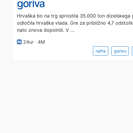
goriva
Hrvaška bo na trg sprostila 35.000 ton dizelskega g
odločila hrvaška vlada. Gre za približno 4,7 odstot
nato znova dopolnili. V …
24ur · 4M
nafta
gorivo