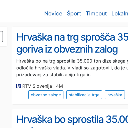
Novice
Šport
Timeout
Lokal
Hrvaška na trg sprošča 35
goriva iz obveznih zalog
Hrvaška bo na trg sprostila 35.000 ton dizelskega g
odločila hrvaška vlada. V vladi so zagotovili, da je
prizadevanj za stabilizacijo trga in …
RTV Slovenija · 4M
obvezne zaloge
stabilizacija trga
hrvaška
Hrvaška bo sprostila 35.0