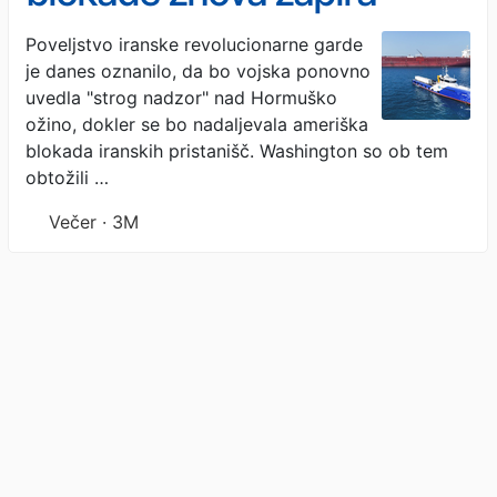
Hormuško ožino
Poveljstvo iranske revolucionarne garde
je danes oznanilo, da bo vojska ponovno
uvedla "strog nadzor" nad Hormuško
ožino, dokler se bo nadaljevala ameriška
blokada iranskih pristanišč. Washington so ob tem
obtožili …
Večer · 3M