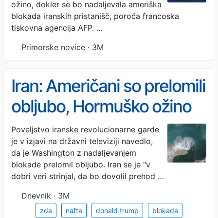
ožino, dokler se bo nadaljevala ameriška
blokada iranskih pristanišč, poroča francoska
tiskovna agencija AFP. …
Primorske novice · 3M
Iran: Američani so prelomili
obljubo, Hormuško ožino
znova zapiramo
Poveljstvo iranske revolucionarne garde
je v izjavi na državni televiziji navedlo,
da je Washington z nadaljevanjem
blokade prelomil obljubo. Iran se je "v
dobri veri strinjal, da bo dovolil prehod …
Dnevnik · 3M
zda
nafta
donald trump
blokada