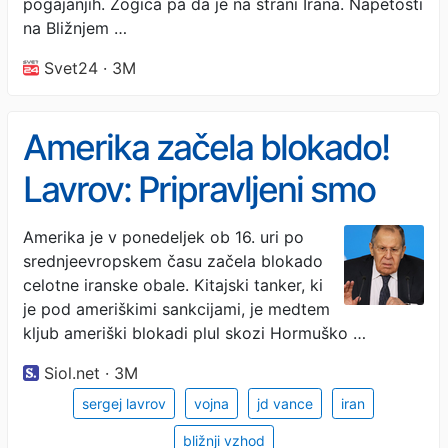
pogajanjih. Žogica pa da je na strani Irana. Napetosti
na Bližnjem …
Svet24 · 3M
Amerika začela blokado!
Lavrov: Pripravljeni smo
rešiti krizo, ki nima vojaške
Amerika je v ponedeljek ob 16. uri po
srednjeevropskem času začela blokado
rešitve. #vŽivo
celotne iranske obale. Kitajski tanker, ki
je pod ameriškimi sankcijami, je medtem
kljub ameriški blokadi plul skozi Hormuško …
Siol.net · 3M
sergej lavrov
vojna
jd vance
iran
bližnji vzhod