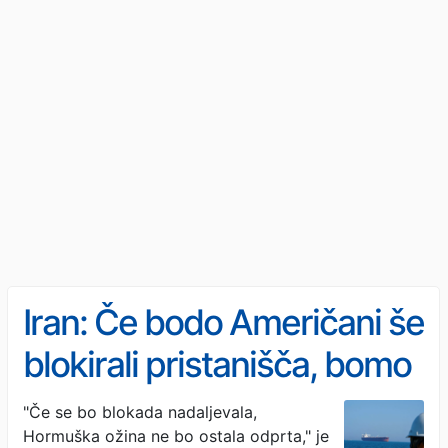
Iran: Če bodo Američani še
blokirali pristanišča, bomo
Hormuško ožino znova
"Če se bo blokada nadaljevala,
Hormuška ožina ne bo ostala odprta," je