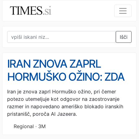
Išči
IRAN ZNOVA ZAPRL
HORMUŠKO OŽINO: ZDA
obtožuje "piratstva in
Iran je znova zaprl Hormuško ožino, pri čemer
potezo utemeljuje kot odgovor na zaostrovanje
pomorske kraje"
razmer in napovedano ameriško blokado iranskih
pristanišč, poroča Al Jazeera.
Regional · 3M