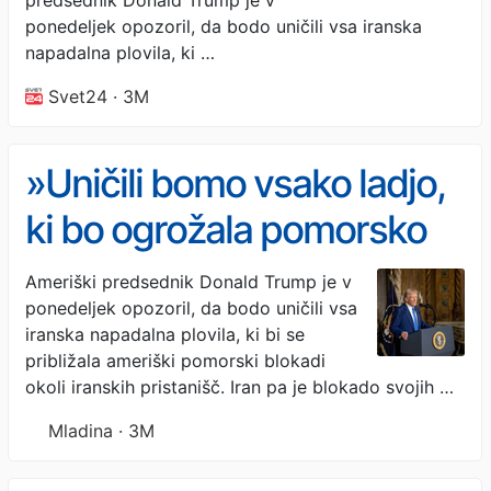
predsednik Donald Trump je v
ponedeljek opozoril, da bodo uničili vsa iranska
napadalna plovila, ki …
Svet24 · 3M
»Uničili bomo vsako ladjo,
ki bo ogrožala pomorsko
blokado«
Ameriški predsednik Donald Trump je v
ponedeljek opozoril, da bodo uničili vsa
iranska napadalna plovila, ki bi se
približala ameriški pomorski blokadi
okoli iranskih pristanišč. Iran pa je blokado svojih …
Mladina · 3M