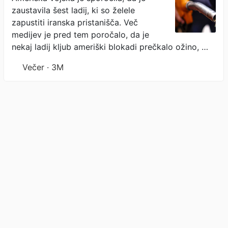
zaustavila šest ladij, ki so želele
ladij
zapustiti iranska pristanišča. Več
medijev je pred tem poročalo, da je
nekaj ladij kljub ameriški blokadi prečkalo ožino, …
Večer · 3M