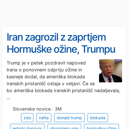
Iran zagrozil z zaprtjem
Hormuške ožine, Trumpu
očital širjenje laži
Trump je v petek pozdravil napoved
Irana o ponovnem odprtju ožine in
kasneje dodal, da ameriška blokada
iranskih pristanišč ostaja v veljavi. Če se
bo ameriška blokada iranskih pristanišč nadaljevala,
…
Slovenske novice · 3M
zda
nafta
donald trump
blokada
jedrski dogovor
obogateni uran
hormuška ožina