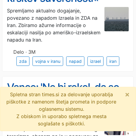
Spremljamo aktualno dogajanje,
povezano z napadom Izraela in ZDA na
Iran. Zbiramo ažurne informacije o
eskalaciji nasilja po ameriško-izraelskem
napadu na Iran.
Delo · 3M
zda
vojna v iranu
napad
izrael
iran
Vance: 'Ne bi rekel, da so
×
Spletna stran times.si za delovanje uporablja
stvari šle narobe. Šle so
piškotke z namenom štetja prometa in podpore
oglasnemu sistemu.
tudi prav'
Ameriški podpredsednik JD Vance je
Z obiskom in uporabo spletnega mesta
Iran zaradi blokade prometa v Hormuški
soglašate s piškotki.
ožini v ponedeljek obtožil ekonomskega