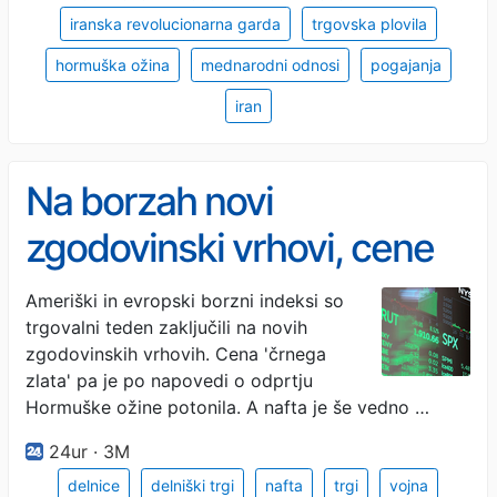
iranska revolucionarna garda
trgovska plovila
hormuška ožina
mednarodni odnosi
pogajanja
iran
Na borzah novi
zgodovinski vrhovi, cene
nafte 'potonile'
Ameriški in evropski borzni indeksi so
trgovalni teden zaključili na novih
zgodovinskih vrhovih. Cena 'črnega
zlata' pa je po napovedi o odprtju
Hormuške ožine potonila. A nafta je še vedno …
24ur · 3M
delnice
delniški trgi
nafta
trgi
vojna