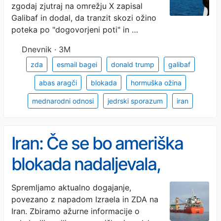
zaprli
zgodaj zjutraj na omrežju X zapisal
Galibaf in dodal, da tranzit skozi ožino
poteka po "dogovorjeni poti" in …
Dnevnik · 3M
zda
esmail bagei
donald trump
galibaf
abas aragči
blokada
hormuška ožina
mednarodni odnosi
jedrski sporazum
iran
Iran: Če se bo ameriška
blokada nadaljevala,
Hormuška ožina ne bo
Spremljamo aktualno dogajanje,
povezano z napadom Izraela in ZDA na
ostala odprta
Iran. Zbiramo ažurne informacije o