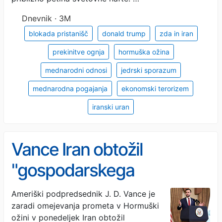
Dnevnik · 3M
blokada pristanišč
donald trump
zda in iran
prekinitve ognja
hormuška ožina
mednarodni odnosi
jedrski sporazum
mednarodna pogajanja
ekonomski terorizem
iranski uran
Vance Iran obtožil
"gospodarskega
terorizma" in opozoril, da
Ameriški podpredsednik J. D. Vance je
zaradi omejevanja prometa v Hormuški
"lahko to igro igrata dva"
ožini v ponedeljek Iran obtožil