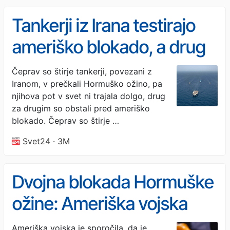
Tankerji iz Irana testirajo
ameriško blokado, a drug
za drugim obračajo
Čeprav so štirje tankerji, povezani z
Iranom, v prečkali Hormuško ožino, pa
njihova pot v svet ni trajala dolgo, drug
za drugim so obstali pred ameriško
blokado. Čeprav so štirje …
Svet24 · 3M
Dvojna blokada Hormuške
ožine: Ameriška vojska
trdi, da je zaustavila šest
Ameriška vojska je sporočila, da je