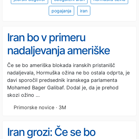
pogajanja
iran
Iran bo v primeru
nadaljevanja ameriške
blokade znova zaprl
Če se bo ameriška blokada iranskih pristanišč
nadaljevala, Hormuška ožina ne bo ostala odprta, je
Hormuško ožino
davi sporočil predsednik iranskega parlamenta
Mohamed Bager Galibaf. Dodal je, da je prehod
skozi ožino …
Primorske novice · 3M
Iran grozi: Če se bo