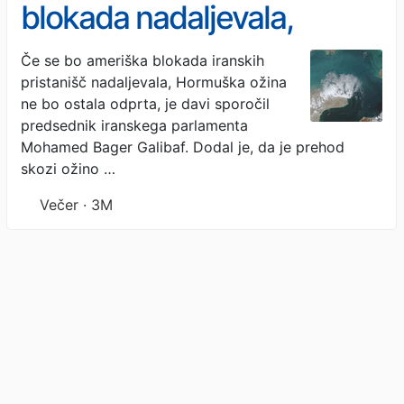
blokada nadaljevala,
Hormuška ožina ne bo
Če se bo ameriška blokada iranskih
pristanišč nadaljevala, Hormuška ožina
ostala odprta
ne bo ostala odprta, je davi sporočil
predsednik iranskega parlamenta
Mohamed Bager Galibaf. Dodal je, da je prehod
skozi ožino …
Večer · 3M