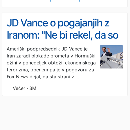
JD Vance o pogajanjih z
Iranom: "Ne bi rekel, da so
stvari šle narobe"
Ameriški podpredsednik JD Vance je
Iran zaradi blokade prometa v Hormuški
ožini v ponedeljek obtožil ekonomskega
terorizma, obenem pa je v pogovoru za
Fox News dejal, da sta strani v …
Večer · 3M