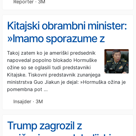
Reporter · 3M
Kitajski obrambni minister:
»Imamo sporazume z
Iranom, naše ladje bodo
Takoj zatem ko je ameriški predsednik
napovedal popolno blokado Hormuške
svobodno plule skozi
ožine so se oglasili tudi predstavniki
Hormuško ožino!«
Kitajske. Tiskovni predstavnik zunanjega
ministrstva Guo Jiakun je dejal: »Hormuška ožina je
pomembna pot …
Insajder · 3M
Trump zagrozil z