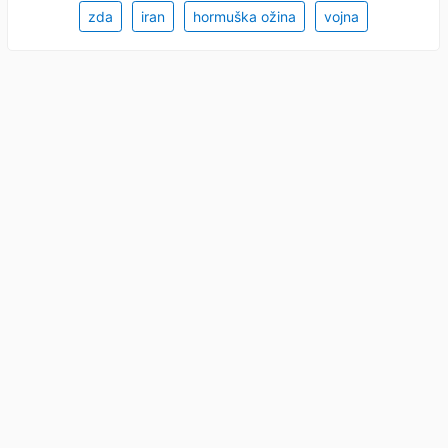
zda
iran
hormuška ožina
vojna