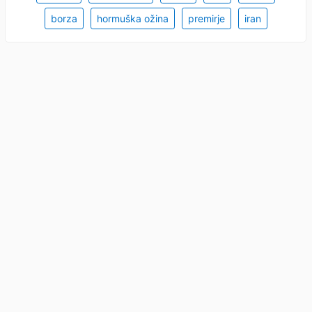
borza
hormuška ožina
premirje
iran