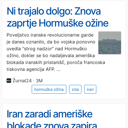
Ni trajalo dolgo: Znova
zaprtje Hormuške ožine
Poveljstvo iranske revolucionarne garde
je danes oznanilo, da bo vojska ponovno
uvedla "strog nadzor" nad Hormuško
ožino, dokler se bo nadaljevala ameriška
blokada iranskih pristanišč, poroča francoska
tiskovna agencija AFP. …
Žurnal24 · 3M
hormuška ožina
zda
iran
Iran zaradi ameriške
blokade znova zapira