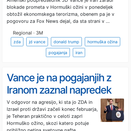
Ameriški podpredsednik JD Vance je Iran zaradi
blokade prometa v Hormuški ožini v ponedeljek
obtožil ekonomskega terorizma, obenem pa je v
pogovoru za Fox News dejal, da sta strani v …
Regional · 3M
zda
jd vance
donald trump
hormuška ožina
pogajanja
iran
Vance je na pogajanjih z
Iranom zaznal napredek
V odgovor na agresijo, ki sta jo ZDA in
Izrael proti državi začeli konec februarja,
je Teheran praktično v celoti zaprl
Hormuško ožino, skozi katero potuje
približno petina svetovne nafte. …