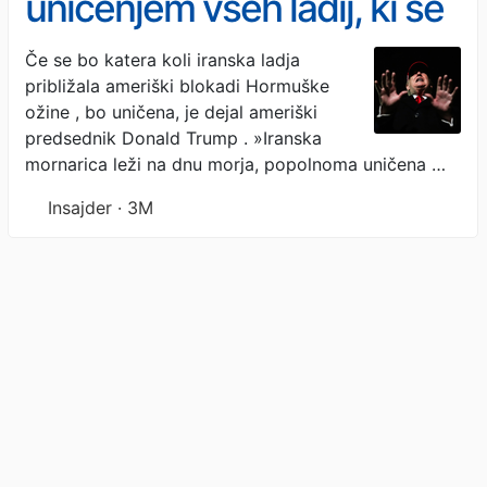
uničenjem vseh ladij, ki se
bodo približale blokadi
Če se bo katera koli iranska ladja
približala ameriški blokadi Hormuške
Hormuške ožine, ki jo je
ožine , bo uničena, je dejal ameriški
kitajski tanker - takoj
predsednik Donald Trump . »Iranska
mornarica leži na dnu morja, popolnoma uničena …
prebil!
Insajder · 3M