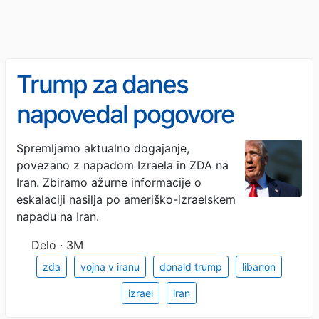
Trump za danes
napovedal pogovore
voditeljev Izraela in
Spremljamo aktualno dogajanje,
povezano z napadom Izraela in ZDA na
Libanona
Iran. Zbiramo ažurne informacije o
eskalaciji nasilja po ameriško-izraelskem
napadu na Iran.
Delo · 3M
zda
vojna v iranu
donald trump
libanon
izrael
iran