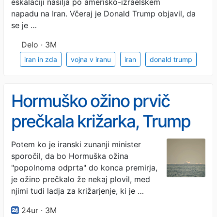
eskalaciji nasilja po ameriško-izraelskem
napadu na Iran. Včeraj je Donald Trump objavil, da
se je …
Delo · 3M
iran in zda
vojna v iranu
iran
donald trump
Hormuško ožino prvič
prečkala križarka, Trump
vztraja z blokado
Potem ko je iranski zunanji minister
sporočil, da bo Hormuška ožina
pristanišč
"popolnoma odprta" do konca premirja,
je ožino prečkalo že nekaj plovil, med
njimi tudi ladja za križarjenje, ki je …
24ur · 3M