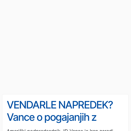
VENDARLE NAPREDEK?
Vance o pogajanjih z
Iranom in o igri za dva