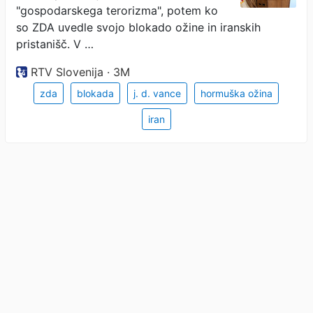
"gospodarskega terorizma", potem ko
so ZDA uvedle svojo blokado ožine in iranskih
pristanišč. V …
RTV Slovenija · 3M
zda
blokada
j. d. vance
hormuška ožina
iran