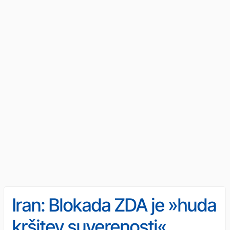
Iran: Blokada ZDA je »huda
kršitev suverenosti«