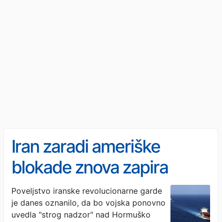
Iran zaradi ameriške
blokade znova zapira
Hormuško ožino
Poveljstvo iranske revolucionarne garde
je danes oznanilo, da bo vojska ponovno
uvedla "strog nadzor" nad Hormuško