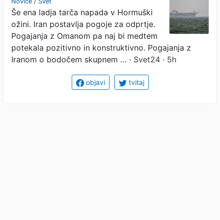
Novice
/
Svet
Še ena ladja tarča napada v Hormuški
ožini. Iran postavlja pogoje za odprtje.
Pogajanja z Omanom pa naj bi medtem
potekala pozitivno in konstruktivno. Pogajanja z
Iranom o bodočem skupnem …
· Svet24 · 5h
objavi
tvitaj