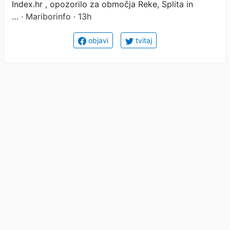
Index.hr , opozorilo za območja Reke, Splita in
…
· Mariborinfo · 13h
objavi
tvitaj