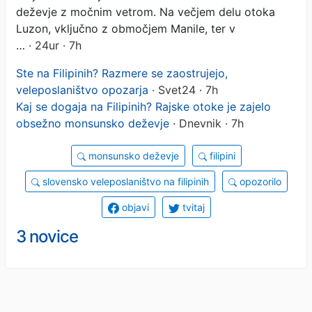
deževje z močnim vetrom. Na večjem delu otoka
Luzon, vključno z območjem Manile, ter v
…
· 24ur · 7h
Ste na Filipinih? Razmere se zaostrujejo,
veleposlaništvo opozarja
· Svet24 · 7h
Kaj se dogaja na Filipinih? Rajske otoke je zajelo
obsežno monsunsko deževje
· Dnevnik · 7h
monsunsko deževje
filipini
slovensko veleposlaništvo na filipinih
opozorilo
objavi
tvitaj
3 novice