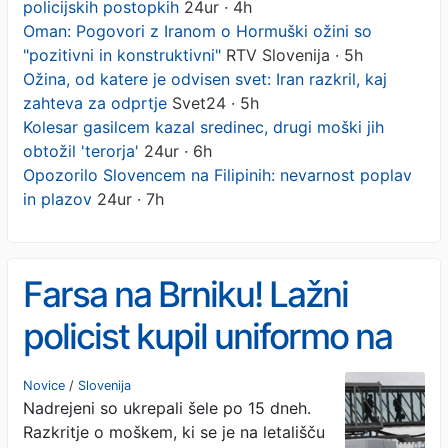
policijskih postopkih
24ur · 4h
Oman: Pogovori z Iranom o Hormuški ožini so
"pozitivni in konstruktivni"
RTV Slovenija · 5h
Ožina, od katere je odvisen svet: Iran razkril, kaj
zahteva za odprtje
Svet24 · 5h
Kolesar gasilcem kazal sredinec, drugi moški jih
obtožil 'terorja'
24ur · 6h
Opozorilo Slovencem na Filipinih: nevarnost poplav
in plazov
24ur · 7h
Farsa na Brniku! Lažni
policist kupil uniformo na
Bolhi, vodil postopke in
Novice
/
Slovenija
Nadrejeni so ukrepali šele po 15 dneh.
hodil v varovane prostore z
Razkritje o moškem, ki se je na letališču