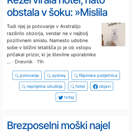
obstala v šoku: »Mislila
sem, da gre za šalo«
Tudi njej je potovanje v Avstralijo
razširilo obzorja, vendar ne v najbolj
pozitivnem smislu. Namesto udobne
sobe v bližini letališča jo je ob vstopu
pričakal prizor, ki je številne uporabnike
…
· Dnevnik · 11h
potovanje
sydney
filipinska podjetnica
neprijetna izkušnja
hotel
objavi
tvitaj
Brezposelni moški najel