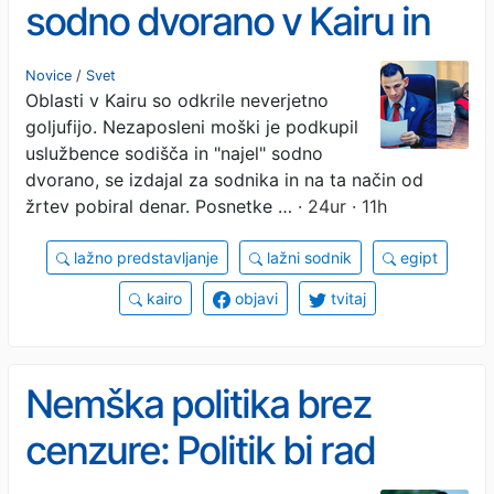
sodno dvorano v Kairu in
se izdajal za sodnika
Novice
/
Svet
Oblasti v Kairu so odkrile neverjetno
goljufijo. Nezaposleni moški je podkupil
uslužbence sodišča in "najel" sodno
dvorano, se izdajal za sodnika in na ta način od
žrtev pobiral denar. Posnetke …
· 24ur · 11h
lažno predstavljanje
lažni sodnik
egipt
kairo
objavi
tvitaj
Nemška politika brez
cenzure: Politik bi rad