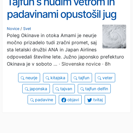
Tajfun s hudim vetrom in
padavinami opustošil jug
države, odpihnil celo 6 ljudi
Novice
/
Svet
Poleg Okinave in otoka Amami je neurje
(FOTO, VIDEO)
močno prizadelo tudi zračni promet, saj
sta letalski družbi ANA in Japan Airlines
odpovedali številne lete. Južno japonsko prefekturo
Okinava je v soboto …
· Slovenske novice · 8h
neurje
kitajska
tajfun
veter
japonska
tajvan
tajfun delfin
padavine
objavi
tvitaj