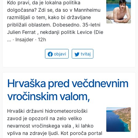
swingersko zabavo v
Kdo pravi, da je lokalna politika
dolgočasna? Zdi se, da so v Mannheimu
mestni hiši
razmišljali o tem, kako bi državljane
približali oblastem. Dobesedno. 35-letni
Julien Ferrat , nekdanji politik Levice (Die
…
· Insajder · 12h
objavi
tvitaj
Hrvaška pred večdnevnim
vročinskim valom,
ponekod rdeče opozorilo
Hrvaški državni hidrometeorološki
zavod je opozoril na zelo veliko
nevarnost vročinskega vala , ki lahko
vpliva na zdravje ljudi. Kot poroča portal