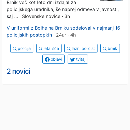
lažno značko
Brnik več kot leto dni izdajal za
policijskega uradnika, še naprej odmeva v javnosti,
saj …
· Slovenske novice · 3h
V uniformi z Bolhe na Brniku sodeloval v najmanj 16
policijskih postopkih
· 24ur · 4h
policija
letališče
lažni policist
brnik
objavi
tvitaj
2 novici