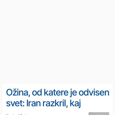
Ožina, od katere je odvisen
svet: Iran razkril, kaj
zahteva za odprtje