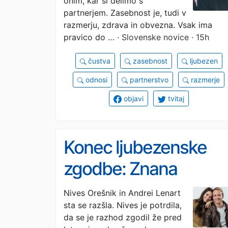
onim, kar si delimo s
prikriva?
partnerjem. Zasebnost je, tudi v
razmerju, zdrava in obvezna. Vsak ima
pravico do …
· Slovenske novice · 15h
čustva
zasebnost
ljubezen
odnosi
partnerstvo
razmerje
objavi
tvitaj
Konec ljubezenske
zgodbe: Znana
Slovenka potrdila
Nives Orešnik in Andrei Lenart
sta se razšla. Nives je potrdila,
razhod z dolgoletnim
da se je razhod zgodil že pred