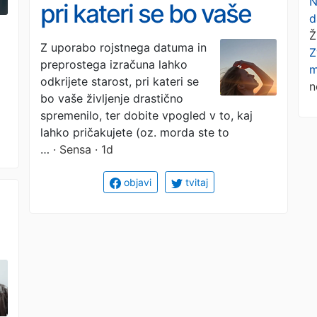
N
pri kateri se bo vaše
d
Ž
življenje za vedno
Z uporabo rojstnega datuma in
Z
preprostega izračuna lahko
spremenilo (po
m
odkrijete starost, pri kateri se
n
numerologiji)
bo vaše življenje drastično
spremenilo, ter dobite vpogled v to, kaj
lahko pričakujete (oz. morda ste to
…
· Sensa · 1d
objavi
tvitaj