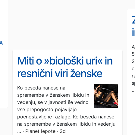
a,
A
5
Miti o »biološki uri« in
2
e
resnični viri ženske
r
strasti po štiridesetem
s
Ko beseda nanese na
spremembe v ženskem libidu in
vedenju, se v javnosti še vedno
vse prepogosto pojavljajo
poenostavljene razlage. Ko beseda nanese
na spremembe v ženskem libidu in vedenju,
…
· Planet lepote · 2d