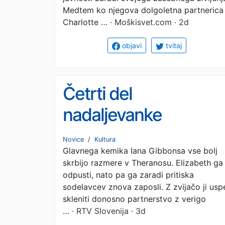
Medtem ko njegova dolgoletna partnerica
Charlotte …
· Moškisvet.com · 2d
objavi
tvitaj
Četrti del
nadaljevanke
Faliranka: Starejši beli
Novice
/
Kultura
Glavnega kemika Iana Gibbonsa vse bolj
moški – ponedeljek o
skrbijo razmere v Theranosu. Elizabeth ga
20.45 na TV SLO 1
odpusti, nato pa ga zaradi pritiska
sodelavcev znova zaposli. Z zvijačo ji usp
skleniti donosno partnerstvo z verigo
…
· RTV Slovenija · 3d