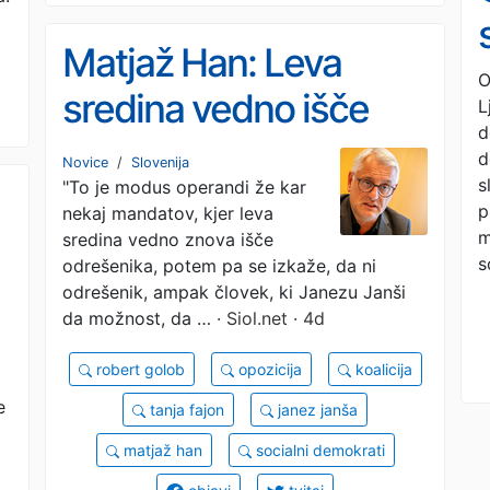
Matjaž Han: Leva
O
sredina vedno išče
L
d
odrešenika, dobi pa
d
Novice
/
Slovenija
s
"To je modus operandi že kar
Janševo vlado #video
p
nekaj mandatov, kjer leva
m
sredina vedno znova išče
s
odrešenika, potem pa se izkaže, da ni
odrešenik, ampak človek, ki Janezu Janši
da možnost, da …
· Siol.net · 4d
b
robert golob
opozicija
koalicija
e
tanja fajon
janez janša
matjaž han
socialni demokrati