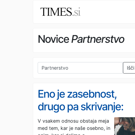
Novice
Partnerstvo
Išči
Eno je zasebnost,
drugo pa skrivanje:
kako prepoznati, da
V vsakem odnosu obstaja meja
med tem, kar je naše osebno, in
partner nekaj