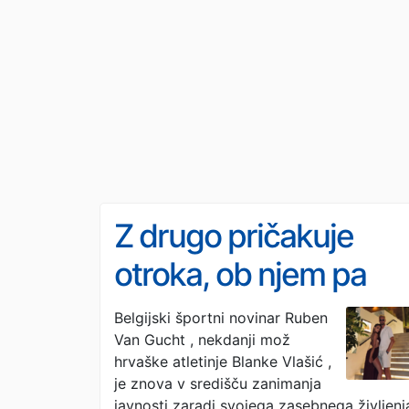
Z drugo pričakuje
otroka, ob njem pa
20-letna manekenka
Belgijski športni novinar Ruben
Van Gucht , nekdanji mož
hrvaške atletinje Blanke Vlašić ,
je znova v središču zanimanja
javnosti zaradi svojega zasebnega življenj