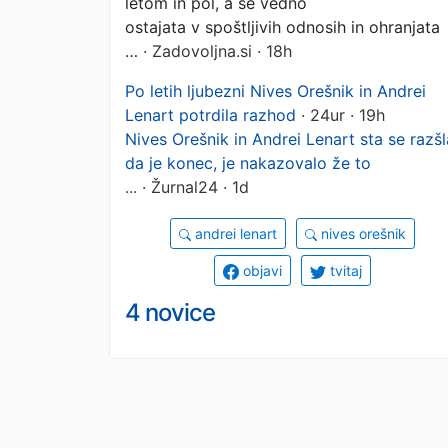
partnerjem
letom in pol, a še vedno
ostajata v spoštljivih odnosih in ohranjata
…
· Zadovoljna.si · 18h
Po letih ljubezni Nives Orešnik in Andrei
Lenart potrdila razhod
· 24ur · 19h
Nives Orešnik in Andrei Lenart sta se razšl
da je konec, je nakazovalo že to
...
· Žurnal24 · 1d
andrei lenart
nives orešnik
objavi
tvitaj
4 novice