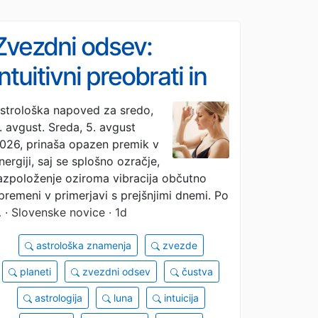
Zvezdni odsev:
intuitivni preobrati in
mehčanje
strološka napoved za sredo,
. avgust. Sreda, 5. avgust
komunikacije
026, prinaša opazen premik v
nergiji, saj se splošno ozračje,
azpoloženje oziroma vibracija občutno
premeni v primerjavi s prejšnjimi dnemi. Po
…
· Slovenske novice · 1d
astrološka znamenja
zvezde
planeti
zvezdni odsev
čustva
astrologija
luna
intuicija