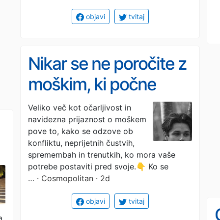
objavi
tvitaj
Nikar se ne poročite z
moškim, ki počne
katero od teh 11 stvari
Veliko več kot očarljivost in
navidezna prijaznost o moškem
– pa naj bo še tako
pove to, kako se odzove ob
šarmanten
konfliktu, neprijetnih čustvih,
spremembah in trenutkih, ko mora vaše
potrebe postaviti pred svoje.👇 Ko se
…
· Cosmopolitan · 2d
objavi
tvitaj
a.