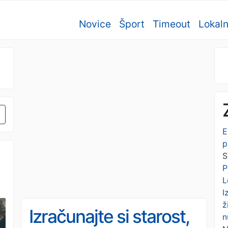
Novice
Šport
Timeout
Lokal
E
p
S
P
L
I
ž
Izračunajte si starost,
n