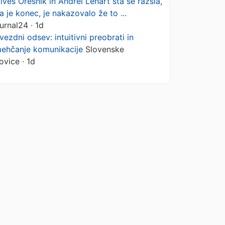
ives Orešnik in Andrei Lenart sta se razšla,
a je konec, je nakazovalo že to ...
urnal24 · 1d
vezdni odsev: intuitivni preobrati in
ehčanje komunikacije
Slovenske
ovice · 1d