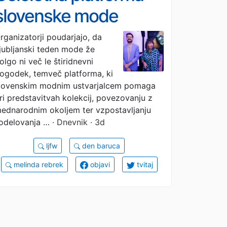
slovenske mode
rganizatorji poudarjajo, da
jubljanski teden mode že
olgo ni več le štiridnevni
ogodek, temveč platforma, ki
lovenskim modnim ustvarjalcem pomaga
ri predstavitvah kolekcij, povezovanju z
ednarodnim okoljem ter vzpostavljanju
odelovanja …
· Dnevnik · 3d
ljfw
den baruca
melinda rebrek
objavi
tvitaj