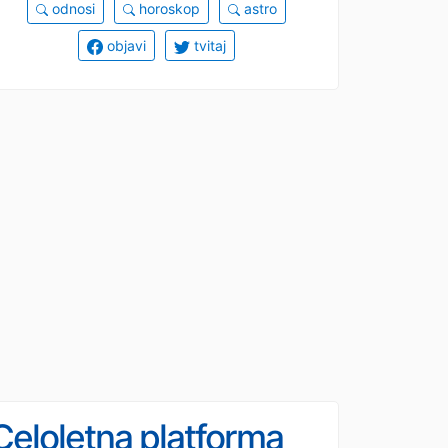
odnosi
horoskop
astro
objavi
tvitaj
Celoletna platforma