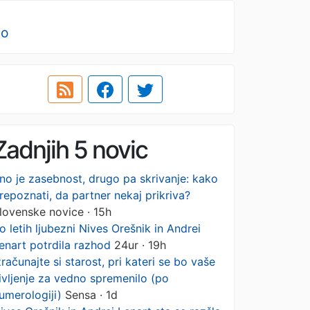
no
Zadnjih 5 novic
no je zasebnost, drugo pa skrivanje: kako
repoznati, da partner nekaj prikriva?
lovenske novice · 15h
o letih ljubezni Nives Orešnik in Andrei
enart potrdila razhod
24ur · 19h
zračunajte si starost, pri kateri se bo vaše
ivljenje za vedno spremenilo (po
umerologiji)
Sensa · 1d