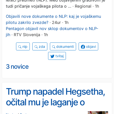
tudi pričanje vojaškega pilota o …
· Regional · 1h
Objavili nove dokumente o NLP: kaj je vojaškemu
pilotu zakrilo zvezde?
· 24ur · 1h
Pentagon objavil nov sklop dokumentov o NLP-
jih
· RTV Slovenija · 1h
nlp
zda
dokumenti
objavi
tvitaj
3 novice
Trump napadel Hegsetha,
očital mu je laganje o
zalogah streliva