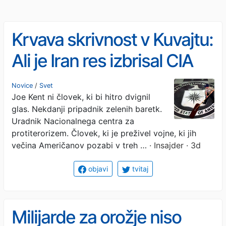
Krvava skrivnost v Kuvajtu:
Ali je Iran res izbrisal CIA
bazo s petdesetimi agenti?
Novice
/
Svet
Joe Kent ni človek, ki bi hitro dvignil
glas. Nekdanji pripadnik zelenih baretk.
Uradnik Nacionalnega centra za
protiterorizem. Človek, ki je preživel vojne, ki jih
večina Američanov pozabi v treh …
· Insajder · 3d
objavi
tvitaj
Milijarde za orožje niso