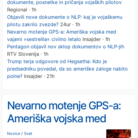
dokumente, posnetke in pričanja vojaških pilotov
Regional · 1h
Objavili nove dokumente o NLP: kaj je vojaškemu
pilotu zakrilo zvezde?
24ur · 1h
Nevarno motenje GPS-a: Ameriška vojska med
vajami »sestrelila« civilno letalo
Insajder · 1h
Pentagon objavil nov sklop dokumentov o NLP-jih
RTV Slovenija · 1h
Trump terja odgovore od Hegsetha: Kdo je
predsedniku povedal, da so ameriške zaloge nabito
polne?
Insajder · 21h
Nevarno motenje GPS-a:
Ameriška vojska med
vajami »sestrelila« civilno
Novice
/
Svet