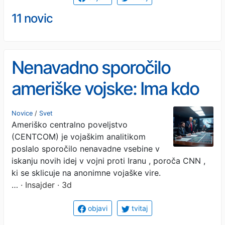
11 novic
Nenavadno sporočilo
ameriške vojske: Ima kdo
ideje za Iran?
Novice
/
Svet
Ameriško centralno poveljstvo
(CENTCOM) je vojaškim analitikom
poslalo sporočilo nenavadne vsebine v
iskanju novih idej v vojni proti Iranu , poroča CNN ,
ki se sklicuje na anonimne vojaške vire.
…
· Insajder · 3d
objavi
tvitaj