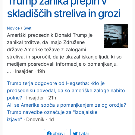
Trump zanika prepih v
skladiščih streliva in grozi
žvižgačem: Za vas bomo
Novice
/
Svet
Ameriški predsednik Donald Trump je
zahtevali zapor!
zanikal trditve, da imajo Združene
države Amerike težave z zalogami
streliva, in sporočil, da je ukazal iskanje ljudi, ki so
medijem posredovali informacije o pomanjkanju.
…
· Insajder · 19h
Trump terja odgovore od Hegsetha: Kdo je
predsedniku povedal, da so ameriške zaloge nabito
polne?
· Insajder · 21h
Ali se Amerika sooča s pomanjkanjem zalog orožja?
Trump navedbe označuje za "izdajalske
izjave"
· Dnevnik · 1d
objavi
tvitaj