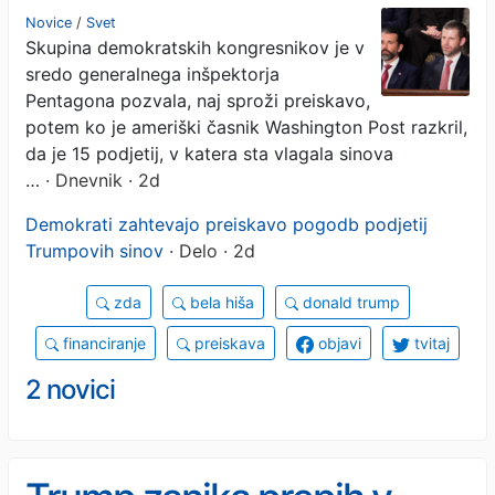
povezanih s Trumpovima
Novice
/
Svet
Skupina demokratskih kongresnikov je v
sinovoma
sredo generalnega inšpektorja
Pentagona pozvala, naj sproži preiskavo,
potem ko je ameriški časnik Washington Post razkril,
da je 15 podjetij, v katera sta vlagala sinova
…
· Dnevnik · 2d
Demokrati zahtevajo preiskavo pogodb podjetij
Trumpovih sinov
· Delo · 2d
zda
bela hiša
donald trump
financiranje
preiskava
objavi
tvitaj
2 novici