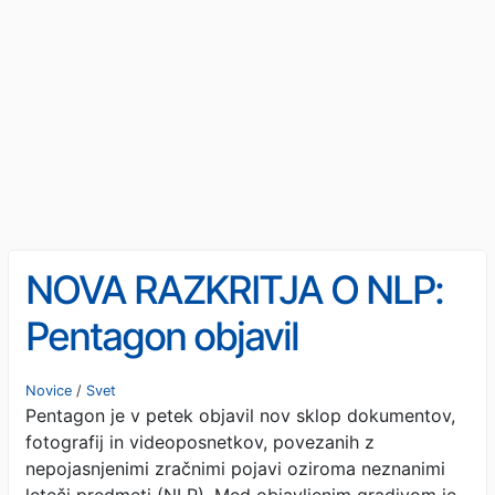
NOVA RAZKRITJA O NLP:
Pentagon objavil
dokumente, posnetke in
Novice
/
Svet
Pentagon je v petek objavil nov sklop dokumentov,
pričanja vojaških pilotov
fotografij in videoposnetkov, povezanih z
nepojasnjenimi zračnimi pojavi oziroma neznanimi
leteči predmeti (NLP). Med objavljenim gradivom je