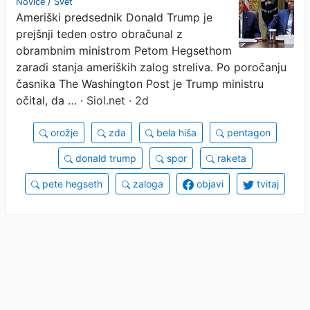
Novice
/
Svet
Ameriški predsednik Donald Trump je
prejšnji teden ostro obračunal z
obrambnim ministrom Petom Hegsethom
zaradi stanja ameriških zalog streliva. Po poročanju
časnika The Washington Post je Trump ministru
očital, da …
· Siol.net · 2d
orožje
zda
bela hiša
pentagon
donald trump
spor
raketa
pete hegseth
zaloga
objavi
tvitaj