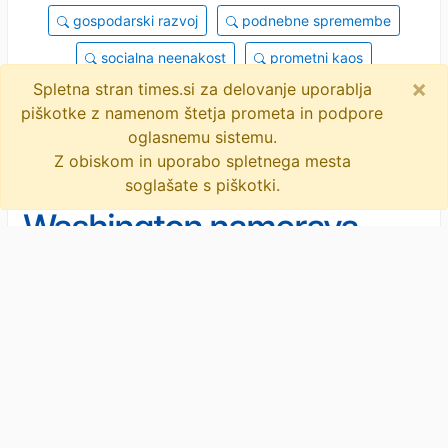
gospodarski razvoj
podnebne spremembe
socialna neenakost
prometni kaos
×
Spletna stran times.si za delovanje uporablja
džakarta
urbanizacija
migracije
piškotke z namenom štetja prometa in podpore
infrastruktura
objavi
tvitaj
oglasnemu sistemu.
Z obiskom in uporabo spletnega mesta
soglašate s piškotki.
Washington namerava
uvesti stalen program
plačljivih vizumov
Novice
/
Svet
Ameriško zunanje ministrstvo namerava
uvesti stalen program plačljivih vizumov,
v okviru katerega bodo prosilci iz 50
držav, večinoma iz Afrike, ob vložitvi prošnje morali
položiti varščino v višini do 20.000 …
· RTV