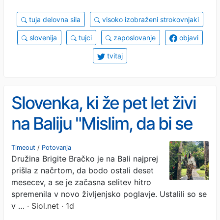
tuja delovna sila
visoko izobraženi strokovnjaki
slovenija
tujci
zaposlovanje
objavi
tvitaj
Slovenka, ki že pet let živi
na Baliju "Mislim, da bi se
lahko ves svet nekaj naučil
Timeout
/
Potovanja
Družina Brigite Bračko je na Bali najprej
od Balija"
prišla z načrtom, da bodo ostali deset
mesecev, a se je začasna selitev hitro
spremenila v novo življenjsko poglavje. Ustalili so se
v …
· Siol.net · 1d