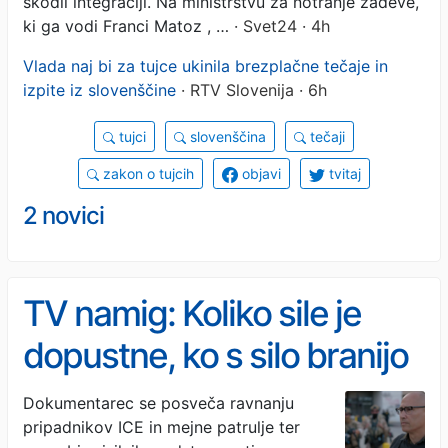
škodil integraciji. Na ministrstvu za notranje zadeve,
ki ga vodi Franci Matoz , …
· Svet24 · 4h
Vlada naj bi za tujce ukinila brezplačne tečaje in
izpite iz slovenščine
· RTV Slovenija · 6h
tujci
slovenščina
tečaji
zakon o tujcih
objavi
tvitaj
2 novici
TV namig: Koliko sile je
dopustne, ko s silo branijo
zakon?
Dokumentarec se posveča ravnanju
pripadnikov ICE in mejne patrulje ter