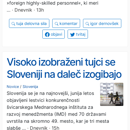
»foreign highly-skilled personnel«, ki meri
…
· Dnevnik · 13h
tuja delovna sila
komentar
igor dernovšek
objavi
tvitaj
Visoko izobraženi tujci se
Sloveniji na daleč izogibajo
Novice
/
Slovenija
Slovenija se je na najnovejši, junija letos
objavljeni lestvici konkurenčnosti
švicarskega Mednarodnega inštituta za
razvoj menedžmenta (IMD) med 70 državami
uvrstila na skromno 49. mesto, kar je tri mesta
slabše …
· Dnevnik · 15h