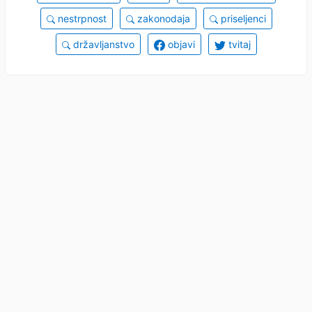
nestrpnost
zakonodaja
priseljenci
državljanstvo
objavi
tvitaj