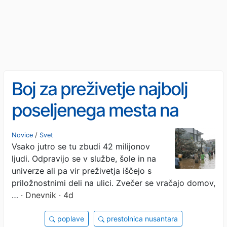
Boj za preživetje najbolj
poseljenega mesta na
svetu: Džakarta tone v
Novice
/
Svet
Vsako jutro se tu zbudi 42 milijonov
Javansko morje
ljudi. Odpravijo se v službe, šole in na
univerze ali pa vir preživetja iščejo s
priložnostnimi deli na ulici. Zvečer se vračajo domov,
…
· Dnevnik · 4d
poplave
prestolnica nusantara