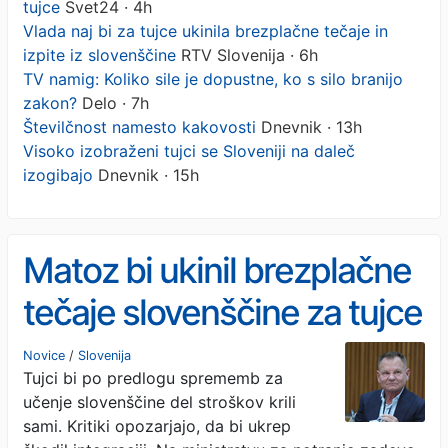
tujce
Svet24 · 4h
Vlada naj bi za tujce ukinila brezplačne tečaje in
izpite iz slovenščine
RTV Slovenija · 6h
TV namig: Koliko sile je dopustne, ko s silo branijo
zakon?
Delo · 7h
Številčnost namesto kakovosti
Dnevnik · 13h
Visoko izobraženi tujci se Sloveniji na daleč
izogibajo
Dnevnik · 15h
Matoz bi ukinil brezplačne
tečaje slovenščine za tujce
Novice
/
Slovenija
Tujci bi po predlogu sprememb za
učenje slovenščine del stroškov krili
sami. Kritiki opozarjajo, da bi ukrep