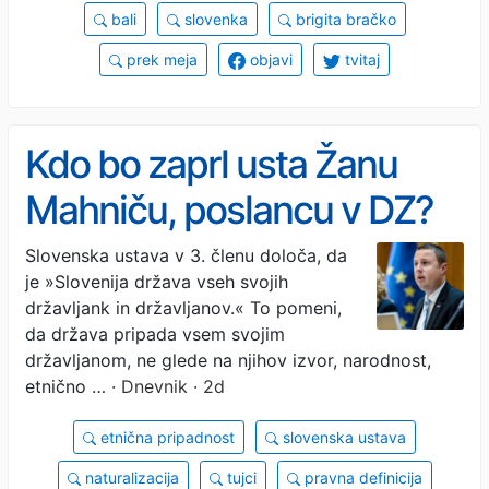
bali
slovenka
brigita bračko
prek meja
objavi
tvitaj
Kdo bo zaprl usta Žanu
Mahniču, poslancu v DZ?
Slovenska ustava v 3. členu določa, da
je »Slovenija država vseh svojih
državljank in državljanov.« To pomeni,
da država pripada vsem svojim
državljanom, ne glede na njihov izvor, narodnost,
etnično …
· Dnevnik · 2d
etnična pripadnost
slovenska ustava
naturalizacija
tujci
pravna definicija