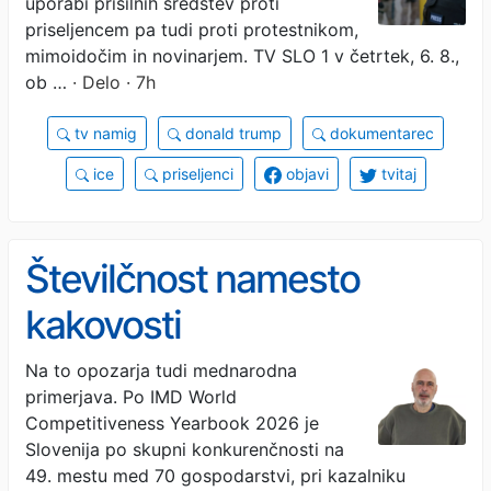
uporabi prisilnih sredstev proti
priseljencem pa tudi proti protestnikom,
mimoidočim in novinarjem. TV SLO 1 v četrtek, 6. 8.,
ob …
· Delo · 7h
tv namig
donald trump
dokumentarec
ice
priseljenci
objavi
tvitaj
Številčnost namesto
kakovosti
Na to opozarja tudi mednarodna
primerjava. Po IMD World
Competitiveness Yearbook 2026 je
Slovenija po skupni konkurenčnosti na
49. mestu med 70 gospodarstvi, pri kazalniku