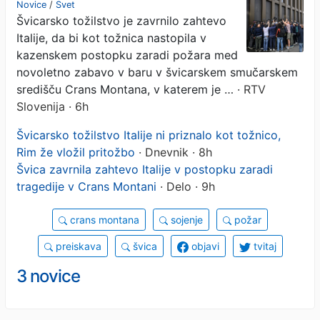
Novice
/
Svet
Švicarsko tožilstvo je zavrnilo zahtevo
požara v Crans Montani
Italije, da bi kot tožnica nastopila v
kazenskem postopku zaradi požara med
novoletno zabavo v baru v švicarskem smučarskem
središču Crans Montana, v katerem je …
· RTV
Slovenija · 6h
Švicarsko tožilstvo Italije ni priznalo kot tožnico,
Rim že vložil pritožbo
· Dnevnik · 8h
Švica zavrnila zahtevo Italije v postopku zaradi
tragedije v Crans Montani
· Delo · 9h
crans montana
sojenje
požar
preiskava
švica
objavi
tvitaj
3 novice