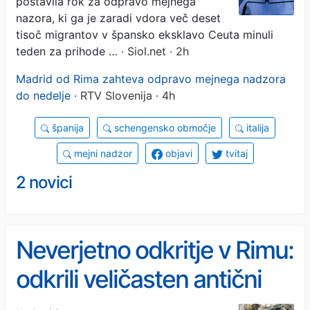
postavila rok za odpravo mejnega
nazora, ki ga je zaradi vdora več deset
tisoč migrantov v špansko eksklavo Ceuta minuli
teden za prihode …
· Siol.net · 2h
Madrid od Rima zahteva odpravo mejnega nadzora
do nedelje
· RTV Slovenija · 4h
španija
schengensko območje
italija
mejni nadzor
objavi
tvitaj
2 novici
Neverjetno odkritje v Rimu:
odkrili veličasten antični
kompleks