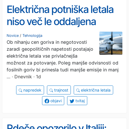
Električna potniška letala
niso več le oddaljena
prihodnost: po Evropi bi
Novice
/
Tehnologija
Ob nihanju cen goriva in negotovosti
lahko z njimi leteli že v
zaradi geopolitičnih napetosti postajajo
nekaj letih
električna letala vse privlačnejša
možnost za potovanje. Poleg manjše odvisnosti od
fosilnih goriv bi prinesla tudi manjše emisije in manj
…
· Dnevnik · 1d
napredek
trajnost
električna letala
objavi
tvitaj
Rdeče opozorilo v Italiji: