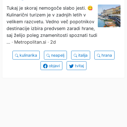
prestolnico sveta (in ni
Tukaj je skoraj nemogoče slabo jesti. 😋
Kulinarični turizem je v zadnjih letih v
daleč od Slovenije)
velikem razcvetu. Vedno več popotnikov
destinacije izbira predvsem zaradi hrane,
saj želijo poleg znamenitosti spoznati tudi
…
· Metropolitan.si · 2d
kulinarika
neapelj
italija
hrana
objavi
tvitaj