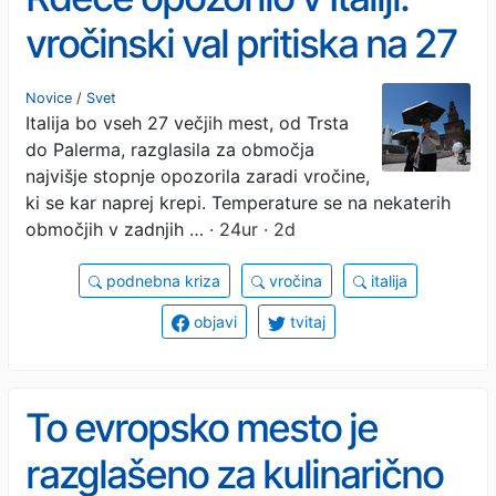
vročinski val pritiska na 27
največjih mest
Novice
/
Svet
Italija bo vseh 27 večjih mest, od Trsta
do Palerma, razglasila za območja
najvišje stopnje opozorila zaradi vročine,
ki se kar naprej krepi. Temperature se na nekaterih
območjih v zadnjih …
· 24ur · 2d
podnebna kriza
vročina
italija
objavi
tvitaj
To evropsko mesto je
razglašeno za kulinarično