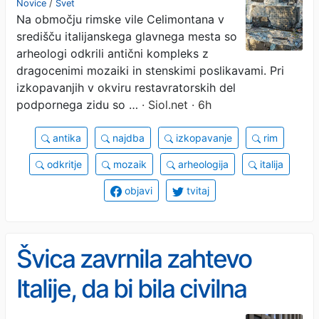
Novice
/
Svet
Na območju rimske vile Celimontana v
središču italijanskega glavnega mesta so
arheologi odkrili antični kompleks z
dragocenimi mozaiki in stenskimi poslikavami. Pri
izkopavanjih v okviru restavratorskih del
podpornega zidu so …
· Siol.net · 6h
antika
najdba
izkopavanje
rim
odkritje
mozaik
arheologija
italija
objavi
tvitaj
Švica zavrnila zahtevo
Italije, da bi bila civilna
tožnica v sojenju zaradi