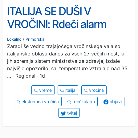
ITALIJA SE DUŠI V
VROČINI: Rdeči alarm
razglašen v vseh večjih
Lokalno
/
Primorska
Zaradi še vedno trajajočega vročinskega vala so
mestih, tudi Trstu
italijanske oblasti danes za vseh 27 večjih mest, ki
jih spremlja sistem ministrstva za zdravje, izdale
najvišje opozorilo, saj temperature vztrajajo nad 35
…
· Regional · 1d
vreme
italija
vrocina
ekstremna vročina
rdeči alarm
objavi
tvitaj