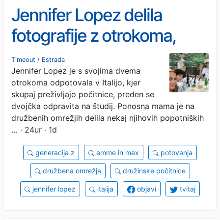
Jennifer Lopez delila
fotografije z otrokoma,
oboževalci niso navdušeni
Timeout
/
Estrada
Jennifer Lopez je s svojima dvema
otrokoma odpotovala v Italijo, kjer
skupaj preživljajo počitnice, preden se
dvojčka odpravita na študij. Ponosna mama je na
družbenih omrežjih delila nekaj njihovih popotniških
…
· 24ur · 1d
generacija z
emme in max
potovanja
družbena omrežja
družinske počitnice
jennifer lopez
italija
objavi
tvitaj