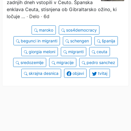
zadnjih dneh vstopili v Ceuto. Španska
enklava Ceuta, stisnjena ob Gibraltarsko ožino, ki
ločuje …
· Delo · 6d
maroko
sos4democracy
begunci in migranti
schengen
španija
giorgia meloni
migranti
ceuta
sredozemlje
migracije
pedro sanchez
skrajna desnica
objavi
tvitaj