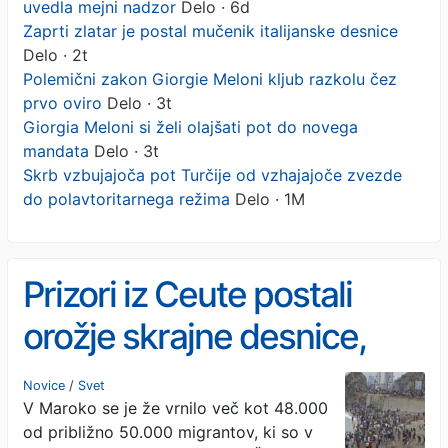
uvedla mejni nadzor
Delo · 6d
Zaprti zlatar je postal mučenik italijanske desnice
Delo · 2t
Polemični zakon Giorgie Meloni kljub razkolu čez
prvo oviro
Delo · 3t
Giorgia Meloni si želi olajšati pot do novega
mandata
Delo · 3t
Skrb vzbujajoča pot Turčije od vzhajajoče zvezde
do polavtoritarnega režima
Delo · 1M
Prizori iz Ceute postali
orožje skrajne desnice,
Italija uvedla mejni nadzor
Novice
/
Svet
V Maroko se je že vrnilo več kot 48.000
od približno 50.000 migrantov, ki so v