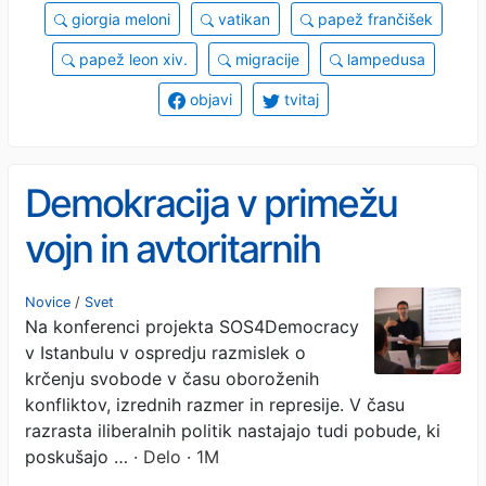
giorgia meloni
vatikan
papež frančišek
papež leon xiv.
migracije
lampedusa
objavi
tvitaj
Demokracija v primežu
vojn in avtoritarnih
skušnjav
Novice
/
Svet
Na konferenci projekta SOS4Democracy
v Istanbulu v ospredju razmislek o
krčenju svobode v času oboroženih
konfliktov, izrednih razmer in represije. V času
razrasta iliberalnih politik nastajajo tudi pobude, ki
poskušajo …
· Delo · 1M