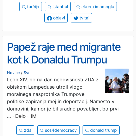
turčija
istanbul
ekrem imamoglu
objavi
tvitaj
Papež raje med migrante
kot k Donaldu Trumpu
Novice
/
Svet
Leon XIV. bo na dan neodvisnosti ZDA z
obiskom Lampeduse utrdil vlogo
moralnega nasprotnika Trumpove
politike zapiranja mej in deportacij. Namesto v
domovini, kamor je bil uradno povabljen, bo prvi
…
· Delo · 1M
zda
sos4democracy
donald trump