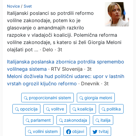
prvo oviro
Novice
/
Svet
Italijanski poslanci so potrdili reformo
volilne zakonodaje, potem ko je
glasovanje o amandmajih razkrilo
razpoke v vladajoči koaliciji. Polemična reforma
volilne zakonodaje, s katero si želi Giorgia Meloni
olajšati pot …
· Delo · 3t
Italijanska poslanska zbornica potrdila spremembo
volilnega sistema
· RTV Slovenija · 3t
Meloni doživela hud politični udarec: upor v lastnih
vrstah ogrozil ključno reformo
· Dnevnik · 3t
proporcionalni sistem
giorgia meloni
opozicija
volitve
koalicija
politika
parlament
zakonodaja
italija
volilni sistem
objavi
tvitaj