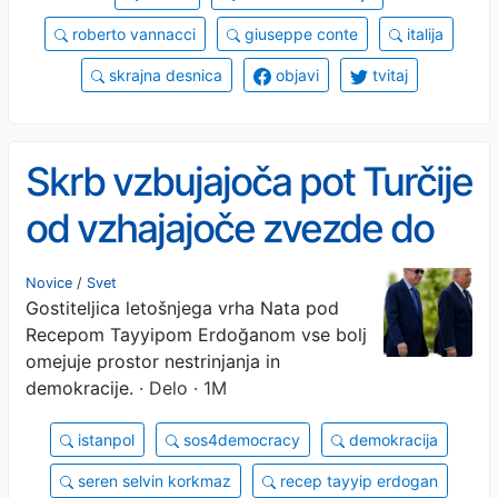
roberto vannacci
giuseppe conte
italija
skrajna desnica
objavi
tvitaj
Skrb vzbujajoča pot Turčije
od vzhajajoče zvezde do
polavtoritarnega režima
Novice
/
Svet
Gostiteljica letošnjega vrha Nata pod
Recepom Tayyipom Erdoğanom vse bolj
omejuje prostor nestrinjanja in
demokracije.
· Delo · 1M
istanpol
sos4democracy
demokracija
seren selvin korkmaz
recep tayyip erdogan