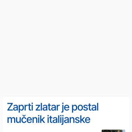
Zaprti zlatar je postal
mučenik italijanske
desnice