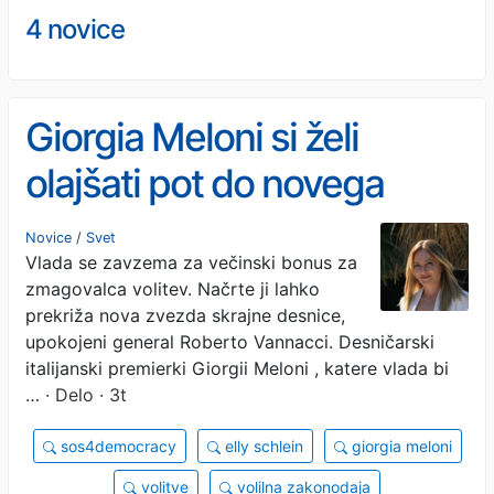
4 novice
Giorgia Meloni si želi
olajšati pot do novega
mandata
Novice
/
Svet
Vlada se zavzema za večinski bonus za
zmagovalca volitev. Načrte ji lahko
prekriža nova zvezda skrajne desnice,
upokojeni general Roberto Vannacci. Desničarski
italijanski premierki Giorgii Meloni , katere vlada bi
…
· Delo · 3t
sos4democracy
elly schlein
giorgia meloni
volitve
volilna zakonodaja