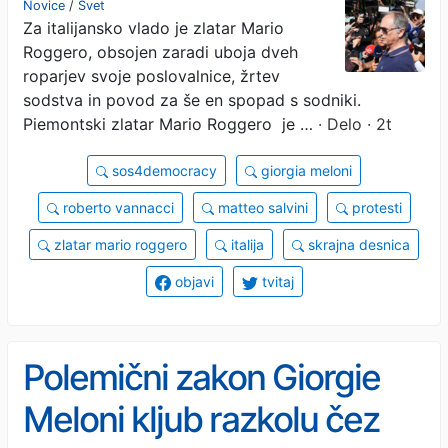
Novice
/
Svet
Za italijansko vlado je zlatar Mario
Roggero, obsojen zaradi uboja dveh
roparjev svoje poslovalnice, žrtev
sodstva in povod za še en spopad s sodniki.
Piemontski zlatar Mario Roggero ­ je …
· Delo · 2t
sos4democracy
giorgia meloni
roberto vannacci
matteo salvini
protesti
zlatar mario roggero
italija
skrajna desnica
objavi
tvitaj
Polemični zakon Giorgie
Meloni kljub razkolu čez