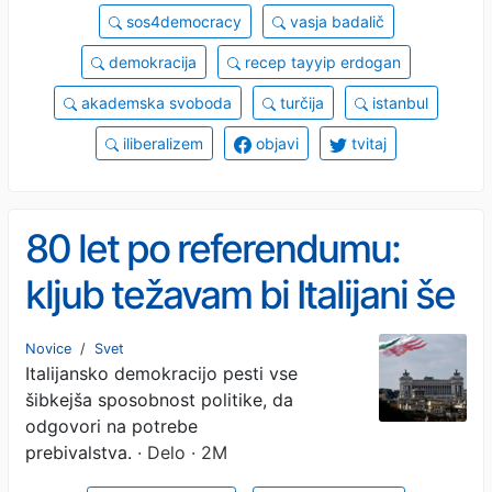
sos4democracy
vasja badalič
demokracija
recep tayyip erdogan
akademska svoboda
turčija
istanbul
iliberalizem
objavi
tvitaj
80 let po referendumu:
kljub težavam bi Italijani še
enkrat izbrali republiko
Novice
/
Svet
Italijansko demokracijo pesti vse
šibkejša sposobnost politike, da
odgovori na potrebe
prebivalstva.
· Delo · 2M