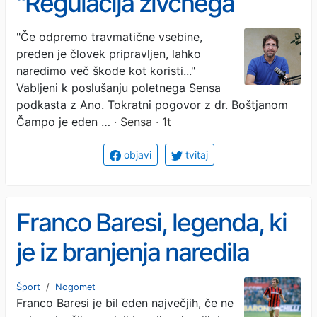
"Regulacija živčnega
sistema ne pomeni, da
"Če odpremo travmatične vsebine,
preden je človek pripravljen, lahko
smo ves čas mirni."
naredimo več škode kot koristi..."
Vabljeni k poslušanju poletnega Sensa
podkasta z Ano. Tokratni pogovor z dr. Boštjanom
Čampo je eden …
· Sensa · 1t
objavi
tvitaj
Franco Baresi, legenda, ki
je iz branjenja naredila
umetnost
Šport
/
Nogomet
Franco Baresi je bil eden največjih, če ne