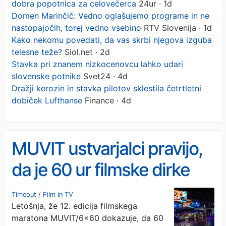
dobra popotnica za celovečerca
24ur · 1d
Domen Marinčič: Vedno oglašujemo programe in ne
nastopajočih, torej vedno vsebino
RTV Slovenija · 1d
Kako nekomu povedati, da vas skrbi njegova izguba
telesne teže?
Siol.net · 2d
Stavka pri znanem nizkocenovcu lahko udari
slovenske potnike
Svet24 · 4d
Dražji kerozin in stavka pilotov sklestila četrtletni
dobiček Lufthanse
Finance · 4d
MUVIT ustvarjalci pravijo,
da je 60 ur filmske dirke
dobra popotnica za
Timeout
/
Film in TV
Letošnja, že 12. edicija filmskega
celovečerca
maratona MUVIT/6x60 dokazuje, da 60