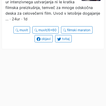
ur intenzivnega ustvarjanja ni le kratka
filmska preizkušnja, temveč za mnoge odskočna
deska za celovečerni film. Uvod v letošnje dogajanje
…
· 24ur · 1d
muvit
muvit/6x60
filmski maraton
objavi
tvitaj