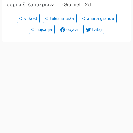
odprla širša razprava …
· Siol.net · 2d
vitkost
telesna teža
ariana grande
hujšanje
objavi
tvitaj