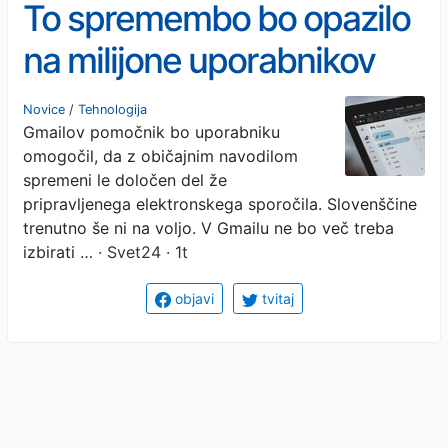
To spremembo bo opazilo
na milijone uporabnikov
elektronske pošte
Novice
/
Tehnologija
Gmailov pomočnik bo uporabniku
omogočil, da z običajnim navodilom
spremeni le določen del že
pripravljenega elektronskega sporočila. Slovenščine
trenutno še ni na voljo. V Gmailu ne bo več treba
izbirati …
· Svet24 · 1t
objavi
tvitaj