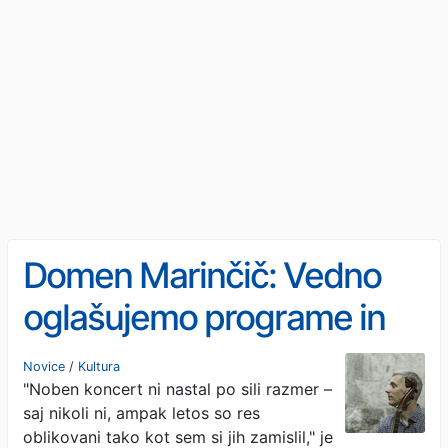
Domen Marinčič: Vedno
oglašujemo programe in
ne nastopajočih, torej
Novice
/
Kultura
"Noben koncert ni nastal po sili razmer –
vedno vsebino
saj nikoli ni, ampak letos so res
oblikovani tako kot sem si jih zamislil," je