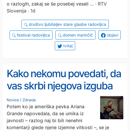
o razlogih, zakaj se še posebej veseli …
· RTV
Slovenija · 1d
društvo ljubiteljev stare glasbe radovljica
festival radovljica
domen marinčič
objavi
tvitaj
Kako nekomu povedati, da
vas skrbi njegova izguba
telesne teže?
Novice
/
Zdravje
Potem ko je ameriška pevka Ariana
Grande napovedala, da se umika iz
javnosti – razlog naj bi bili nenehni
komentarji glede njene izjemne vitkosti –, se je