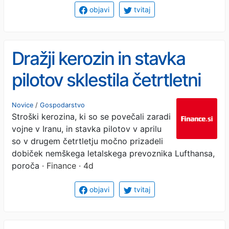
objavi
tvitaj
Dražji kerozin in stavka
pilotov sklestila četrtletni
dobiček Lufthanse
Novice
/
Gospodarstvo
Stroški kerozina, ki so se povečali zaradi
vojne v Iranu, in stavka pilotov v aprilu
so v drugem četrtletju močno prizadeli
dobiček nemškega letalskega prevoznika Lufthansa,
poroča
· Finance · 4d
objavi
tvitaj