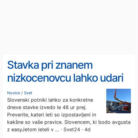
Stavka pri znanem
nizkocenovcu lahko udari
slovenske potnike
Novice
/
Svet
Slovenski potniki lahko za konkretne
dneve stavke izvedo le 48 ur prej.
Preverite, kateri leti so izpostavljeni in
kakšne so vaše pravice. Slovencem, ki bodo avgusta
z easyJetom leteli v …
· Svet24 · 4d