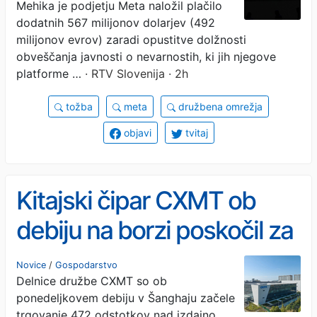
Mehika je podjetju Meta naložil plačilo
dodatnih 567 milijonov dolarjev (492
milijonov evrov) zaradi opustitve dolžnosti
obveščanja javnosti o nevarnostih, ki jih njegove
platforme …
· RTV Slovenija · 2h
tožba
meta
družbena omrežja
objavi
tvitaj
Kitajski čipar CXMT ob
debiju na borzi poskočil za
472 odstotkov
Novice
/
Gospodarstvo
Delnice družbe CXMT so ob
ponedeljkovem debiju v Šanghaju začele
trgovanje 472 odstotkov nad izdajno