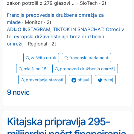
zakon potrdili z 279 glasovi …
· SloTech · 2t
Francija prepovedala družbena omrežja za
mlade
· Monitor · 2t
ADIJO INSTAGRAM, TIKTOK IN SNAPCHAT: Otroci v
tej evropski državi ostajajo brez družbenih
omrežij
· Regional · 2t
zaščita otrok
francoski parlament
mlajši od 15
prepoved družbenih omrežij
preverjanje starosti
objavi
tvitaj
9 novic
Kitajska pripravlja 295-