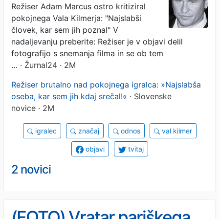
Režiser Adam Marcus ostro kritiziral
pokojnega Vala Kilmerja: "Najslabši
človek, kar sem jih poznal" V
nadaljevanju preberite: Režiser je v objavi delil
fotografijo s snemanja filma in se ob tem
…
· Žurnal24 · 2M
Režiser brutalno nad pokojnega igralca: »Najslabša
oseba, kar sem jih kdaj srečal!«
· Slovenske
novice · 2M
igralec
značaj
odnos
val kilmer
objavi
tvitaj
2 novici
(FOTO) Vratar pariškega