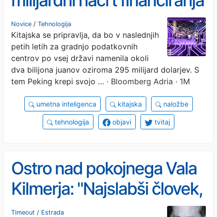
milijardni načrt financiranja
AI-razvoja
Novice
/
Tehnologija
Kitajska se pripravlja, da bo v naslednjih
petih letih za gradnjo podatkovnih
centrov po vsej državi namenila okoli
dva bilijona juanov oziroma 295 milijard dolarjev. S
tem Peking krepi svojo …
· Bloomberg Adria · 1M
umetna inteligenca
kitajska
naložbe
tehnologija
objavi
tvitaj
Ostro nad pokojnega Vala
Kilmerja: "Najslabši človek,
kar sem jih poznal"
Timeout
/
Estrada