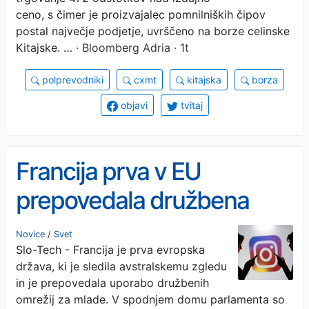
ceno, s čimer je proizvajalec pomnilniških čipov
postal največje podjetje, uvrščeno na borze celinske
Kitajske. …
· Bloomberg Adria · 1t
polprevodniki
cxmt
kitajska
borza
objavi
tvitaj
Francija prva v EU
prepovedala družbena
omrežja za mlade
Novice
/
Svet
Slo-Tech - Francija je prva evropska
država, ki je sledila avstralskemu zgledu
in je prepovedala uporabo družbenih
omrežij za mlade. V spodnjem domu parlamenta so