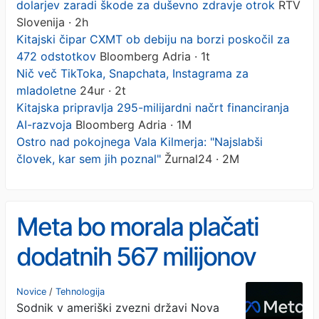
dolarjev zaradi škode za duševno zdravje otrok
RTV
Slovenija · 2h
Kitajski čipar CXMT ob debiju na borzi poskočil za
472 odstotkov
Bloomberg Adria · 1t
Nič več TikToka, Snapchata, Instagrama za
mladoletne
24ur · 2t
Kitajska pripravlja 295-milijardni načrt financiranja
AI-razvoja
Bloomberg Adria · 1M
Ostro nad pokojnega Vala Kilmerja: "Najslabši
človek, kar sem jih poznal"
Žurnal24 · 2M
Meta bo morala plačati
dodatnih 567 milijonov
dolarjev zaradi škode za
Novice
/
Tehnologija
Sodnik v ameriški zvezni državi Nova
duševno zdravje otrok