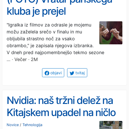
kluba je prejel
nespodobno povabilo
"Igralka iz filmov za odrasle je mojemu
možu zaželela srečo v finalu in mu
igralke filmov za odrasle,
obljubila strastno noč za vsako
odzvala se je njegova
obrambo," je zapisala njegova izbranka.
V dneh pred najpomembnejšo tekmo sezone
punca
…
· Večer · 2M
objavi
tvitaj
Nvidia: naš tržni delež na
Kitajskem upadel na ničlo
Novice
/
Tehnologija