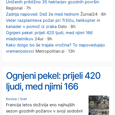
Uničenih približno 35 hektarjev gozdnih površin
Regional · 7h
Zadnja napoved: Dež že med tednom
Žurnal24 · 8h
Veter razplamteva požar pri Tržiču, helikopter in
kanader v pomoč iz zraka
Delo · 8h
Ognjeni pekel: prijeli 420 ljudi, med njimi 166
mladoletnikov
24ur · 9h
Kako dolgo bo še trajala vročina? To napovedujejo
vremenoslovci
Metropolitan.si · 13h
Ognjeni pekel: prijeli 420
ljudi, med njimi 166
mladoletnikov
Novice
/
Svet
Francija letos doživlja eno najhujših
sezon gozdnih požarov v svoji sodobni