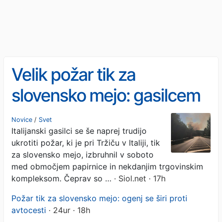
Velik požar tik za
slovensko mejo: gasilcem
težave povzročata veter in
Novice
/
Svet
Italijanski gasilci se še naprej trudijo
neeksplodirana sredstva
ukrotiti požar, ki je pri Tržiču v Italiji, tik
za slovensko mejo, izbruhnil v soboto
med območjem papirnice in nekdanjim trgovinskim
kompleksom. Čeprav so …
· Siol.net · 17h
Požar tik za slovensko mejo: ogenj se širi proti
avtocesti
· 24ur · 18h