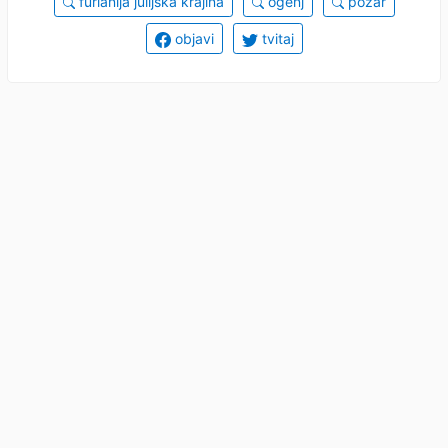
furlanija julijska krajina
ogenj
požar
objavi
tvitaj