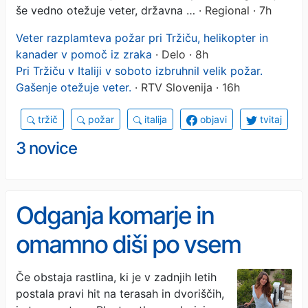
še vedno otežuje veter, državna …
· Regional · 7h
Veter razplamteva požar pri Tržiču, helikopter in
kanader v pomoč iz zraka
· Delo · 8h
Pri Tržiču v Italiji v soboto izbruhnil velik požar.
Gašenje otežuje veter.
· RTV Slovenija · 16h
tržič
požar
italija
objavi
tvitaj
3 novice
Odganja komarje in
omamno diši po vsem
dvorišču: najbolj uporabna
Če obstaja rastlina, ki je v zadnjih letih
postala pravi hit na terasah in dvoriščih,
rastina, ki bi jo moral imeti