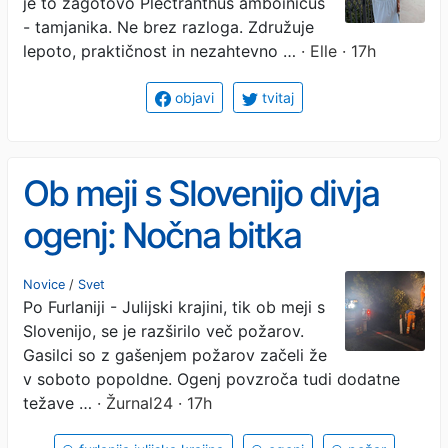
je to zagotovo Plectranthus amboinicus
vsak dom
- tamjanika. Ne brez razloga. Združuje
lepoto, praktičnost in nezahtevno …
· Elle · 17h
objavi
tvitaj
Ob meji s Slovenijo divja
ogenj: Nočna bitka
gasilcev, v obup jih
Novice
/
Svet
Po Furlaniji - Julijski krajini, tik ob meji s
spravlja veter
Slovenijo, se je razširilo več požarov.
Gasilci so z gašenjem požarov začeli že
v soboto popoldne. Ogenj povzroča tudi dodatne
težave …
· Žurnal24 · 17h