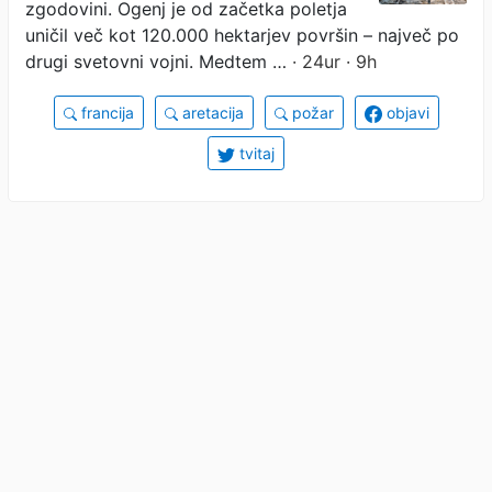
zgodovini. Ogenj je od začetka poletja
uničil več kot 120.000 hektarjev površin – največ po
drugi svetovni vojni. Medtem …
· 24ur · 9h
francija
aretacija
požar
objavi
tvitaj