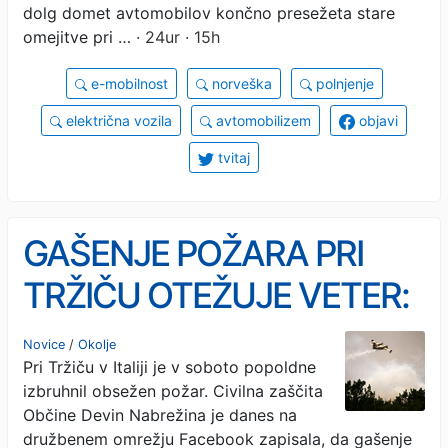
dolg domet avtomobilov končno presežeta stare
omejitve pri …
· 24ur · 15h
e-mobilnost
norveška
polnjenje
električna vozila
avtomobilizem
objavi
tvitaj
GAŠENJE POŽARA PRI
TRŽIČU OTEŽUJE VETER:
Uničenih približno 35
Novice
/
Okolje
Pri Tržiču v Italiji je v soboto popoldne
hektarjev gozdnih površin
izbruhnil obsežen požar. Civilna zaščita
Občine Devin Nabrežina je danes na
družbenem omrežju Facebook zapisala, da gašenje