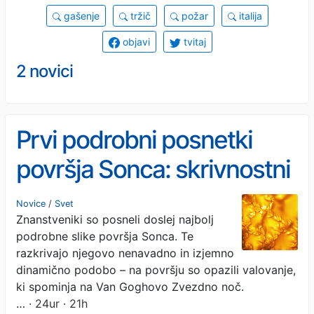
gašenje
tržič
požar
italija
objavi
tvitaj
2 novici
Prvi podrobni posnetki
površja Sonca: skrivnostni
vzorci
Novice
/
Svet
Znanstveniki so posneli doslej najbolj
podrobne slike površja Sonca. Te
razkrivajo njegovo nenavadno in izjemno
dinamično podobo – na površju so opazili valovanje,
ki spominja na Van Goghovo Zvezdno noč.
…
· 24ur · 21h