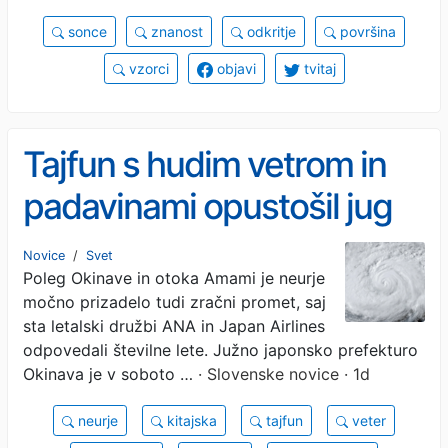
sonce
znanost
odkritje
površina
vzorci
objavi
tvitaj
Tajfun s hudim vetrom in
padavinami opustošil jug
države, odpihnil celo 6 ljudi
Novice
/
Svet
Poleg Okinave in otoka Amami je neurje
(FOTO, VIDEO)
močno prizadelo tudi zračni promet, saj
sta letalski družbi ANA in Japan Airlines
odpovedali številne lete. Južno japonsko prefekturo
Okinava je v soboto …
· Slovenske novice · 1d
neurje
kitajska
tajfun
veter