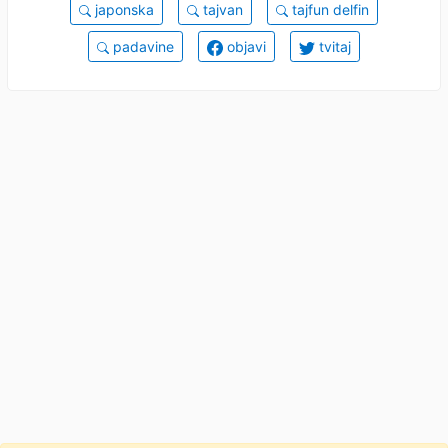
japonska
tajvan
tajfun delfin
padavine
objavi
tvitaj