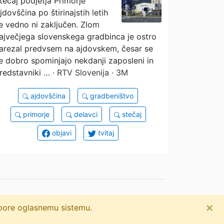
tečaj podjetja Primorje
pa Primorje!"
jdovščina po štirinajstih letih
e vedno ni zaključen. Zlom
ajvečjega slovenskega gradbinca je ostro
arezal predvsem na ajdovskem, česar se
e dobro spominjajo nekdanji zaposleni in
redstavniki …
· RTV Slovenija · 3M
ajdovščina
gradbeništvo
primorje
delavci
stečaj
objavi
tvitaj
×
dpore oglasnemu sistemu.