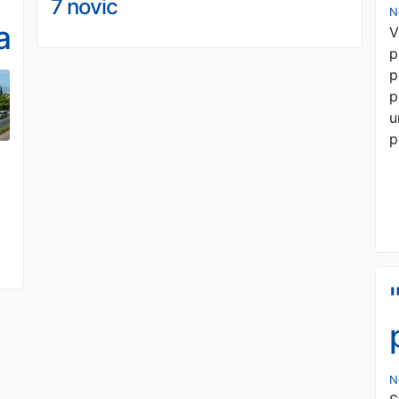
7 novic
N
a
V
p
p
p
u
p
N