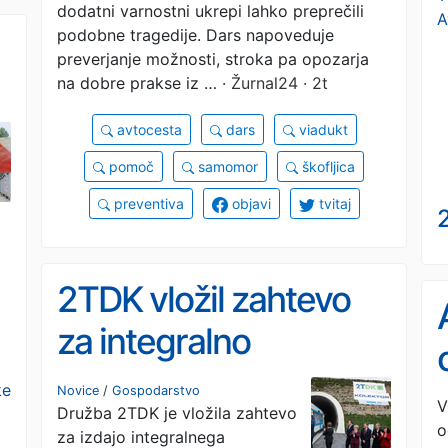
dodatni varnostni ukrepi lahko preprečili
A
podobne tragedije. Dars napoveduje
preverjanje možnosti, stroka pa opozarja
na dobre prakse iz …
· Žurnal24 · 2t
avtocesta
dars
viadukt
pomoč
samomor
škofljica
preventiva
objavi
tvitaj
2
2TDK vložil zahtevo
za integralno
gradbeno dovoljenje
ke
Novice
/
Gospodarstvo
V
Družba 2TDK je vložila zahtevo
za vzporedni tir
o
za izdajo integralnega