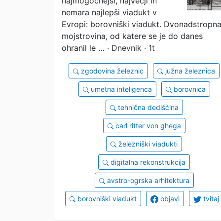
najmogočnejši, največji in
sledu
nemara najlepši viadukt v
Evropi: borovniški viadukt. Dvonadstropn
mojstrovina, od katere se je do danes
ohranil le …
· Dnevnik · 1t
zgodovina železnic
južna železnica
umetna inteligenca
borovnica
tehnična dediščina
carl ritter von ghega
železniški viadukti
digitalna rekonstrukcija
avstro-ogrska arhitektura
borovniški viadukt
objavi
tvitaj