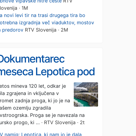
bnove vipavske hitre ceste
RTV
lovenija · 1M
a novi levi tir na trasi drugega tira bo
otrebna izgradnja več viaduktov, mostov
n predorov
RTV Slovenija · 2M
Dokumentarec
meseca Lepotica pod
gorami – četrtek ob
etos mineva 120 let, odkar je
ila zgrajena in vključena v
21.15 na TV SLO 1
romet zadnja proga, ki jo je na
ašem ozemlju zgradila
vstroogrska. Proga se je navezala na
ursko progo, ki …
· RTV Slovenija · 2t
V namig: Lepotica, ki nam jo je dala