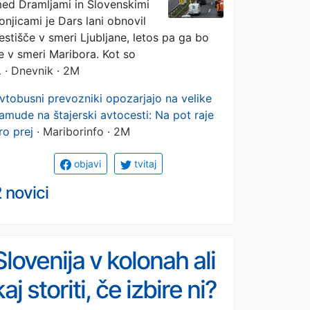
ed Dramljami in Slovenskimi
onjicami je Dars lani obnovil
estišče v smeri Ljubljane, letos pa ga bo
e v smeri Maribora. Kot so
…
· Dnevnik · 2M
vtobusni prevozniki opozarjajo na velike
amude na štajerski avtocesti: Na pot raje
ro prej
· Mariborinfo · 2M
objavi
tvitaj
 novici
Slovenija v kolonah ali
kaj storiti, če izbire ni?