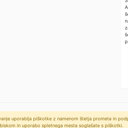
S
A
š
n
z
š
p
lovanje uporablja piškotke z namenom štetja prometa in po
biskom in uporabo spletnega mesta soglašate s piškotki.