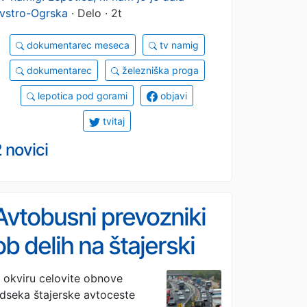
vstro-Ogrska
· Delo · 2t
dokumentarec meseca
tv namig
dokumentarec
železniška proga
lepotica pod gorami
objavi
tvitaj
 novici
Avtobusni prevozniki
ob delih na štajerski
avtocesti opozarjajo
 okviru celovite obnove
dseka štajerske avtoceste
na možne zamude