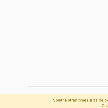
Spletna stran times.si za de
© 2009-2026
times
.si
Z o