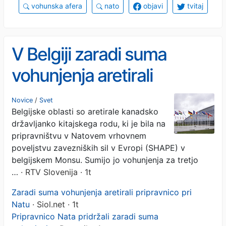
vohunska afera
nato
objavi
tvitaj
V Belgiji zaradi suma
vohunjenja aretirali
pripravnico pri Natu
Novice
/
Svet
Belgijske oblasti so aretirale kanadsko
državljanko kitajskega rodu, ki je bila na
pripravništvu v Natovem vrhovnem
poveljstvu zavezniških sil v Evropi (SHAPE) v
belgijskem Monsu. Sumijo jo vohunjenja za tretjo
…
· RTV Slovenija · 1t
Zaradi suma vohunjenja aretirali pripravnico pri
Natu
· Siol.net · 1t
Pripravnico Nata pridržali zaradi suma