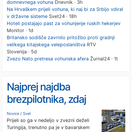
domnevnega vohuna
Dnevnik · 3h
Na Hrvaškem prijeli vohuna, ki naj bi za Srbijo vdiral
v državne sisteme
Svet24 · 18h
Hoteli postajajo past za vohunjenje ruskih hekerjev
Monitor · 1d
Britansko sodišče zavrnilo pritožbo proti gradnji
velikega kitajskega veleposlaništva
RTV
Slovenija · 5d
Zvezo Nato pretresa vohunska afera
Žurnal24 · 1t
Najprej najdba
brezpilotnika, zdaj
aretacija domnevnega
Novice
/
Svet
Prijeli so ga v nedeljo v zvezni deželi
vohuna
Turingija, trenutno pa je v bavarskem