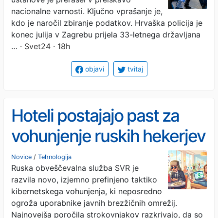
nacionalne varnosti. Ključno vprašanje je,
kdo je naročil zbiranje podatkov. Hrvaška policija je
konec julija v Zagrebu prijela 33-letnega državljana
…
· Svet24 · 18h
objavi
tvitaj
Hoteli postajajo past za
vohunjenje ruskih hekerjev
Novice
/
Tehnologija
Ruska obveščevalna služba SVR je
razvila novo, izjemno prefinjeno taktiko
kibernetskega vohunjenja, ki neposredno
ogroža uporabnike javnih brezžičnih omrežij.
Najnovejša poročila strokovnjakov razkrivajo, da so