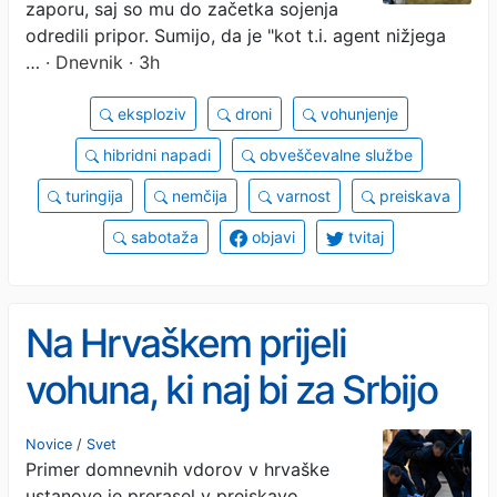
zaporu, saj so mu do začetka sojenja
odredili pripor. Sumijo, da je "kot t.i. agent nižjega
…
· Dnevnik · 3h
eksploziv
droni
vohunjenje
hibridni napadi
obveščevalne službe
turingija
nemčija
varnost
preiskava
sabotaža
objavi
tvitaj
Na Hrvaškem prijeli
vohuna, ki naj bi za Srbijo
vdiral v državne sisteme
Novice
/
Svet
Primer domnevnih vdorov v hrvaške
ustanove je prerasel v preiskavo