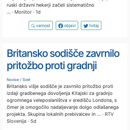
ruski državni hekerji začeli sistematično
…
· Monitor · 1d
varnost
objavi
tvitaj
Britansko sodišče zavrnilo
pritožbo proti gradnji
velikega kitajskega
Novice
/
Svet
Britansko višje sodišče je zavrnilo pritožbo proti
veleposlaništva
izdaji gradbenega dovoljenja Kitajski za gradnjo
ogromnega veleposlaništva v središču Londona, s
čimer je omogočilo nadaljevanje dolgo odlašanega
projekta. Skupina lokalnih prebivalcev in …
· RTV
Slovenija · 5d