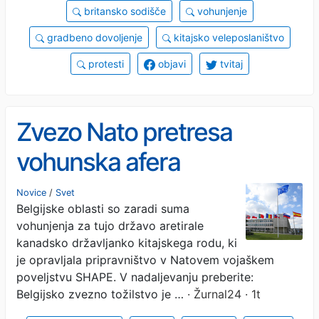
britansko sodišče
vohunjenje
gradbeno dovoljenje
kitajsko veleposlaništvo
protesti
objavi
tvitaj
Zvezo Nato pretresa
vohunska afera
Novice
/
Svet
Belgijske oblasti so zaradi suma
vohunjenja za tujo državo aretirale
kanadsko državljanko kitajskega rodu, ki
je opravljala pripravništvo v Natovem vojaškem
poveljstvu SHAPE. V nadaljevanju preberite:
Belgijsko zvezno tožilstvo je …
· Žurnal24 · 1t