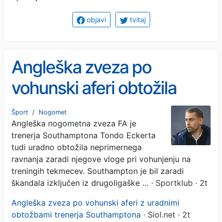
objavi
tvitaj
Angleška zveza po
vohunski aferi obtožila
trenerja Southamptona
Šport
/
Nogomet
Angleška nogometna zveza FA je
trenerja Southamptona Tondo Eckerta
tudi uradno obtožila neprimernega
ravnanja zaradi njegove vloge pri vohunjenju na
treningih tekmecev. Southampton je bil zaradi
škandala izključen iz drugoligaške …
· Sportklub · 2t
Angleška zveza po vohunski aferi z uradnimi
obtožbami trenerja Southamptona
· Siol.net · 2t