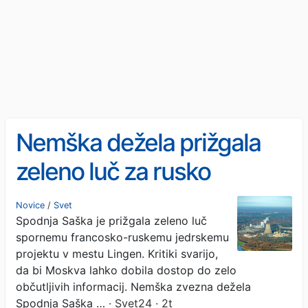
Nemška dežela prižgala
zeleno luč za rusko
vohunjenje v Evropi?
Novice
/
Svet
Spodnja Saška je prižgala zeleno luč
spornemu francosko-ruskemu jedrskemu
projektu v mestu Lingen. Kritiki svarijo,
da bi Moskva lahko dobila dostop do zelo
občutljivih informacij. Nemška zvezna dežela
Spodnja Saška …
· Svet24 · 2t