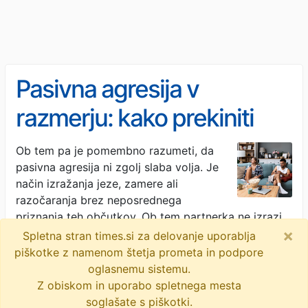
Pasivna agresija v
razmerju: kako prekiniti
igro molka?
Ob tem pa je pomembno razumeti, da
pasivna agresija ni zgolj slaba volja. Je
način izražanja jeze, zamere ali
razočaranja brez neposrednega
priznanja teh občutkov. Ob tem partnerka ne izrazi
×
…
· Moškisvet.com · 2t
Spletna stran times.si za delovanje uporablja
piškotke z namenom štetja prometa in podpore
objavi
tvitaj
oglasnemu sistemu.
Z obiskom in uporabo spletnega mesta
soglašate s piškotki.