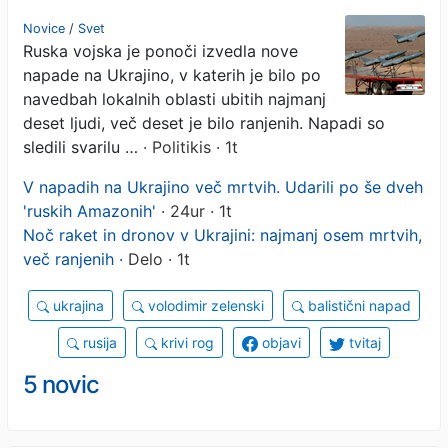
mrtvih
Novice
/
Svet
Ruska vojska je ponoči izvedla nove
napade na Ukrajino, v katerih je bilo po
navedbah lokalnih oblasti ubitih najmanj
deset ljudi, več deset je bilo ranjenih. Napadi so
sledili svarilu …
· Politikis · 1t
V napadih na Ukrajino več mrtvih. Udarili po še dveh
'ruskih Amazonih'
· 24ur · 1t
Noč raket in dronov v Ukrajini: najmanj osem mrtvih,
več ranjenih
· Delo · 1t
ukrajina
volodimir zelenski
balistični napad
rusija
krivi rog
objavi
tvitaj
5 novic