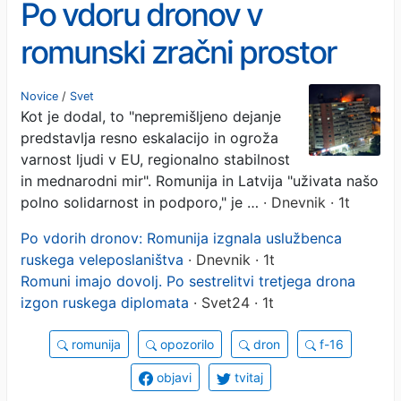
Po vdoru dronov v
romunski zračni prostor
EU na pogovor poklicala
Novice
/
Svet
Kot je dodal, to "nepremišljeno dejanje
ruskega odpravnika
predstavlja resno eskalacijo in ogroža
poslov
varnost ljudi v EU, regionalno stabilnost
in mednarodni mir". Romunija in Latvija "uživata našo
polno solidarnost in podporo," je …
· Dnevnik · 1t
Po vdorih dronov: Romunija izgnala uslužbenca
ruskega veleposlaništva
· Dnevnik · 1t
Romuni imajo dovolj. Po sestrelitvi tretjega drona
izgon ruskega diplomata
· Svet24 · 1t
romunija
opozorilo
dron
f-16
objavi
tvitaj