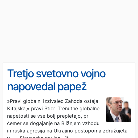
Tretjo svetovno vojno
napovedal papež
Frančišek? Hrvaški
»Pravi globalni izzivalec Zahoda ostaja
Kitajska,« pravi Stier. Trenutne globalne
diplomat Stier: Glede
napetosti se vse bolj prepletajo, pri
Ukrajine »ne moremo biti
čemer se dogajanje na Bližnjem vzhodu
in ruska agresija na Ukrajino postopoma združujeta
v …
· Slovenske novice · 1t