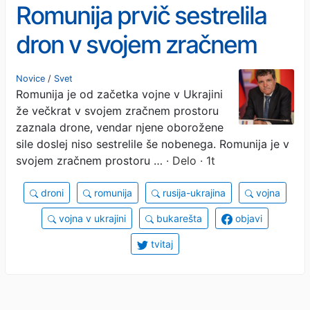
Romunija prvič sestrelila
dron v svojem zračnem
prostoru
Novice
/
Svet
Romunija je od začetka vojne v Ukrajini
že večkrat v svojem zračnem prostoru
zaznala drone, vendar njene oborožene
sile doslej niso sestrelile še nobenega. Romunija je v
svojem zračnem prostoru …
· Delo · 1t
droni
romunija
rusija-ukrajina
vojna
vojna v ukrajini
bukarešta
objavi
tvitaj