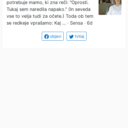
potrebuje mamo, ki zna reči: "Oprosti.
se vprašale...
Tukaj sem naredila napako." (In seveda
vse to velja tudi za očete.) Toda ob tem
se redkeje vprašamo: Kaj …
· Sensa · 6d
objavi
tvitaj