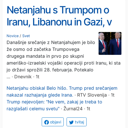
Netanjahu s Trumpom o
Iranu, Libanonu in Gazi, v
ospredju tudi razhajanja
Novice
/
Svet
Današnje srečanje z Netanjahujem je bilo
med ZDA in Izraelom
že osmo od začetka Trumpovega
drugega mandata in prvo po skupni
ameriško-izraelski vojaški operaciji proti Iranu, ki sta
jo državi sprožili 28. februarja. Potekalo
…
· Dnevnik · 1t
Netanjahu obiskal Belo hišo. Trump pred srečanjem
nakazal razhajanja glede Irana.
· RTV Slovenija · 1t
Trump nejevoljen: "Ne vem, zakaj je treba to
razglašati celemu svetu"
· Žurnal24 · 1t
objavi
tvitaj