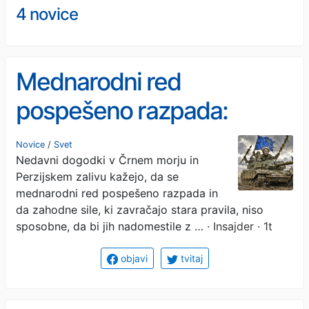
4 novice
Mednarodni red
pospešeno razpada:
Zahod ima moč le, da krši
Novice
/
Svet
Nedavni dogodki v Črnem morju in
pravila
Perzijskem zalivu kažejo, da se
mednarodni red pospešeno razpada in
da zahodne sile, ki zavračajo stara pravila, niso
sposobne, da bi jih nadomestile z …
· Insajder · 1t
objavi
tvitaj