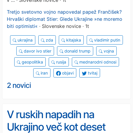
optimisti«
Tretjo svetovno vojno napovedal papež Frančišek?
Hrvaški diplomat Stier: Glede Ukrajine »ne moremo
biti optimisti«
· Slovenske novice · 1t
ukrajina
zda
kitajska
vladimir putin
davor ivo stier
donald trump
vojna
geopolitika
rusija
mednarodni odnosi
iran
objavi
tvitaj
2 novici
V ruskih napadih na
Ukrajino več kot deset