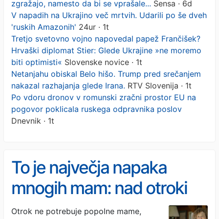
zgražajo, namesto da bi se vprašale...
Sensa · 6d
V napadih na Ukrajino več mrtvih. Udarili po še dveh
'ruskih Amazonih'
24ur · 1t
Tretjo svetovno vojno napovedal papež Frančišek?
Hrvaški diplomat Stier: Glede Ukrajine »ne moremo
biti optimisti«
Slovenske novice · 1t
Netanjahu obiskal Belo hišo. Trump pred srečanjem
nakazal razhajanja glede Irana.
RTV Slovenija · 1t
Po vdoru dronov v romunski zračni prostor EU na
pogovor poklicala ruskega odpravnika poslov
Dnevnik · 1t
To je največja napaka
mnogih mam: nad otroki
se zgražajo, namesto da bi
Otrok ne potrebuje popolne mame,