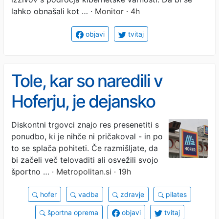
lahko obnašali kot …
· Monitor · 4h
objavi
tvitaj
Tole, kar so naredili v
Hoferju, je dejansko
presežek: po ugodnih
Diskontni trgovci znajo res presenetiti s
ponudbo, ki je nihče ni pričakoval - in po
cenah ponujajo nekaj, kar
to se splača pohiteti. Če razmišljate, da
drugje stane precej več (in
bi začeli več telovaditi ali osvežili svojo
športno …
· Metropolitan.si · 19h
je za marsikoga nuja)
hofer
vadba
zdravje
pilates
športna oprema
objavi
tvitaj