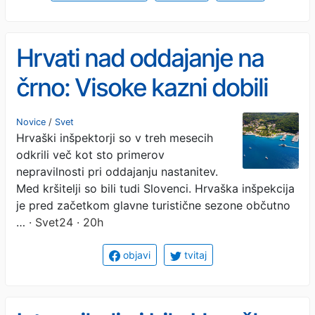
Hrvati nad oddajanje na
črno: Visoke kazni dobili
tudi Slovenci
Novice
/
Svet
Hrvaški inšpektorji so v treh mesecih
odkrili več kot sto primerov
nepravilnosti pri oddajanju nastanitev.
Med kršitelji so bili tudi Slovenci. Hrvaška inšpekcija
je pred začetkom glavne turistične sezone občutno
…
· Svet24 · 20h
objavi
tvitaj