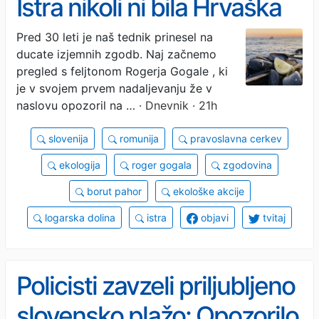
Istra nikoli ni bila Hrvaška
Pred 30 leti je naš tednik prinesel na
ducate izjemnih zgodb. Naj začnemo
pregled s feljtonom Rogerja Gogale , ki
je v svojem prvem nadaljevanju že v
naslovu opozoril na …
· Dnevnik · 21h
slovenija
romunija
pravoslavna cerkev
ekologija
roger gogala
zgodovina
borut pahor
ekološke akcije
logarska dolina
istra
objavi
tvitaj
Policisti zavzeli priljubljeno
slovensko plažo: Opozorilo