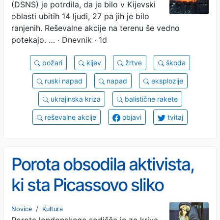
(DSNS) je potrdila, da je bilo v Kijevski
oblasti ubitih 14 ljudi, 27 pa jih je bilo
ranjenih. Reševalne akcije na terenu še vedno
potekajo. …
· Dnevnik · 1d
požari
kijev
žrtve
škoda
ruski napad
napad
eksplozije
ukrajinska kriza
balistične rakete
reševalne akcije
objavi
tvitaj
Porota obsodila aktivista,
ki sta Picassovo sliko
prekrila s fotografijo iz
Novice
/
Kultura
Porota londonskega sodišča je za kriva