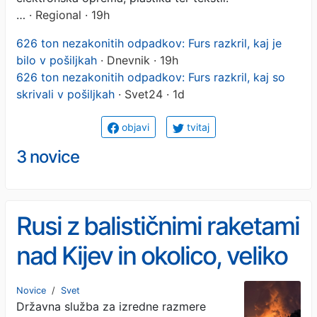
…
· Regional · 19h
626 ton nezakonitih odpadkov: Furs razkril, kaj je
bilo v pošiljkah
· Dnevnik · 19h
626 ton nezakonitih odpadkov: Furs razkril, kaj so
skrivali v pošiljkah
· Svet24 · 1d
objavi
tvitaj
3 novice
Rusi z balističnimi raketami
nad Kijev in okolico, veliko
mrtvih in ranjenih
Novice
/
Svet
Državna služba za izredne razmere