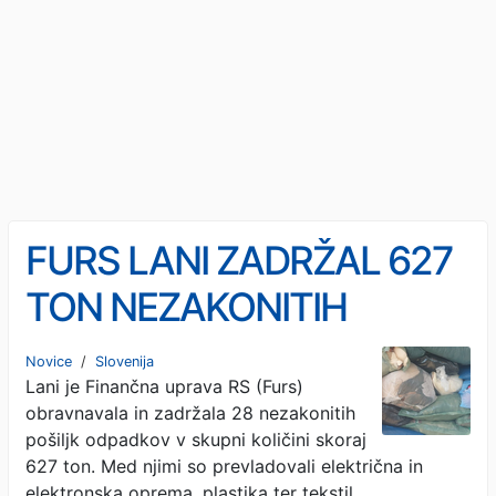
FURS LANI ZADRŽAL 627
TON NEZAKONITIH
ODPADKOV: Sporne
Novice
/
Slovenija
Lani je Finančna uprava RS (Furs)
pošiljke potovale tudi prek
obravnavala in zadržala 28 nezakonitih
Luke Koper
pošiljk odpadkov v skupni količini skoraj
627 ton. Med njimi so prevladovali električna in
elektronska oprema, plastika ter tekstil.