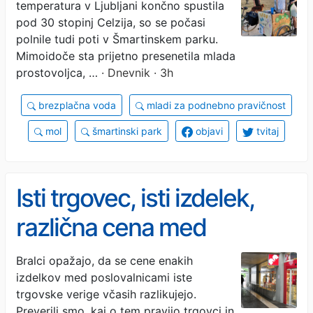
temperatura v Ljubljani končno spustila
večji, kot se zdi
pod 30 stopinj Celzija, so se počasi
polnile tudi poti v Šmartinskem parku.
Mimoidoče sta prijetno presenetila mlada
prostovoljca, …
· Dnevnik · 3h
brezplačna voda
mladi za podnebno pravičnost
mol
šmartinski park
objavi
tvitaj
Isti trgovec, isti izdelek,
različna cena med
poslovalnicami: Mercator
Bralci opažajo, da se cene enakih
izdelkov med poslovalnicami iste
priznava, da so možne
trgovske verige včasih razlikujejo.
Preverili smo, kaj o tem pravijo trgovci in