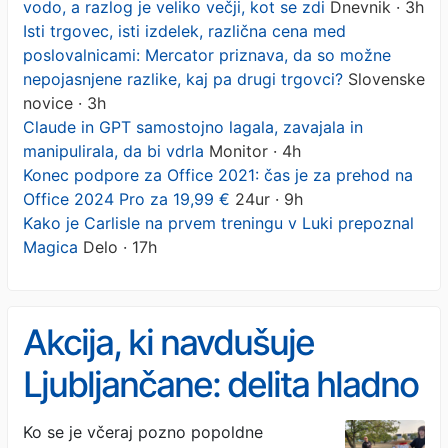
vodo, a razlog je veliko večji, kot se zdi
Dnevnik · 3h
Isti trgovec, isti izdelek, različna cena med
poslovalnicami: Mercator priznava, da so možne
nepojasnjene razlike, kaj pa drugi trgovci?
Slovenske
novice · 3h
Claude in GPT samostojno lagala, zavajala in
manipulirala, da bi vdrla
Monitor · 4h
Konec podpore za Office 2021: čas je za prehod na
Office 2024 Pro za 19,99 €
24ur · 9h
Kako je Carlisle na prvem treningu v Luki prepoznal
Magica
Delo · 17h
Akcija, ki navdušuje
Ljubljančane: delita hladno
vodo, a razlog je veliko
Ko se je včeraj pozno popoldne