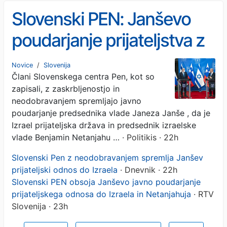
Slovenski PEN: Janševo
poudarjanje prijateljstva z
Netanjahujem meče
Novice
/
Slovenija
Člani Slovenskega centra Pen, kot so
vprašljivo senco na
zapisali, z zaskrbljenostjo in
Slovenijo in njene
neodobravanjem spremljajo javno
poudarjanje predsednika vlade Janeza Janše , da je
državljane
Izrael prijateljska država in predsednik izraelske
vlade Benjamin Netanjahu …
· Politikis · 22h
Slovenski Pen z neodobravanjem spremlja Janšev
prijateljski odnos do Izraela
· Dnevnik · 22h
Slovenski PEN obsoja Janševo javno poudarjanje
prijateljskega odnosa do Izraela in Netanjahuja
· RTV
Slovenija · 23h