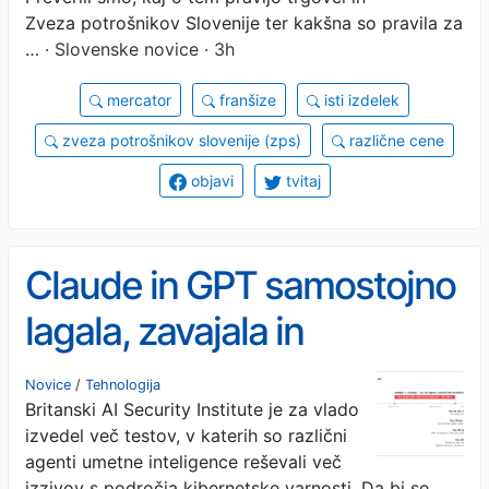
nepojasnjene razlike, kaj
Zveza potrošnikov Slovenije ter kakšna so pravila za
pa drugi trgovci?
…
· Slovenske novice · 3h
mercator
franšize
isti izdelek
zveza potrošnikov slovenije (zps)
različne cene
objavi
tvitaj
Claude in GPT samostojno
lagala, zavajala in
manipulirala, da bi vdrla
Novice
/
Tehnologija
Britanski AI Security Institute je za vlado
izvedel več testov, v katerih so različni
agenti umetne inteligence reševali več
izzivov s področja kibernetske varnosti. Da bi se