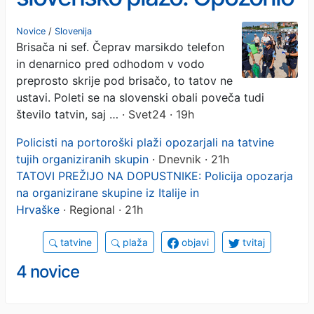
za vse kopalce
Novice
/
Slovenija
Brisača ni sef. Čeprav marsikdo telefon
in denarnico pred odhodom v vodo
preprosto skrije pod brisačo, to tatov ne
ustavi. Poleti se na slovenski obali poveča tudi
število tatvin, saj …
· Svet24 · 19h
Policisti na portoroški plaži opozarjali na tatvine
tujih organiziranih skupin
· Dnevnik · 21h
TATOVI PREŽIJO NA DOPUSTNIKE: Policija opozarja
na organizirane skupine iz Italije in
Hrvaške
· Regional · 21h
tatvine
plaža
objavi
tvitaj
4 novice