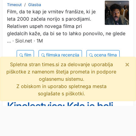
Timeout
/
Glasba
Film, da te kap je vrnitev franšize, ki je
leta 2000 začela norijo s parodijami.
Relativen uspeh novega filma pri
gledalcih kaže, da bi se to lahko ponovilo, ne glede
…
· Siol.net · 1M
film
filmska recenzija
ocena filma
×
Spletna stran times.si za delovanje uporablja
recenzija
filmska industrija
objavi
piškotke z namenom štetja prometa in podpore
tvitaj
oglasnemu sistemu.
Z obiskom in uporabo spletnega mesta
soglašate s piškotki.
Kinolestvica: Kdo je bolj
strašen: Nezemljani ali
nezemljani?
Dan razkritja je kot edina novost skočil