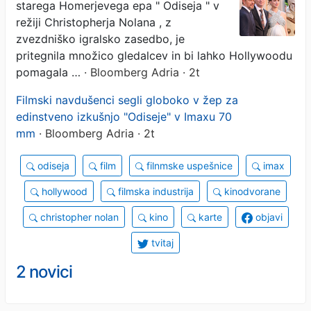
starega Homerjevega epa " Odiseja " v
režiji Christopherja Nolana , z
zvezdniško igralsko zasedbo, je
pritegnila množico gledalcev in bi lahko Hollywoodu
pomagala …
· Bloomberg Adria · 2t
Filmski navdušenci segli globoko v žep za
edinstveno izkušnjo "Odiseje" v Imaxu 70
mm
· Bloomberg Adria · 2t
odiseja
film
filnmske uspešnice
imax
hollywood
filmska industrija
kinodvorane
christopher nolan
kino
karte
objavi
tvitaj
2 novici