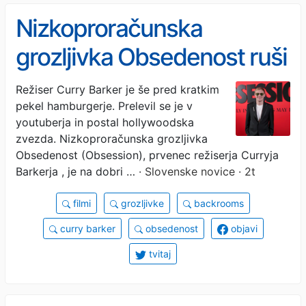
Nizkoproračunska
grozljivka Obsedenost ruši
rekorde (VIDEO)
Režiser Curry Barker je še pred kratkim
pekel hamburgerje. Prelevil se je v
youtuberja in postal hollywoodska
zvezda. Nizkoproračunska grozljivka
Obsedenost (Obsession), prvenec režiserja Curryja
Barkerja , je na dobri …
· Slovenske novice · 2t
filmi
grozljivke
backrooms
curry barker
obsedenost
objavi
tvitaj