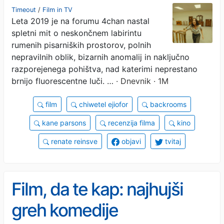
Timeout
/
Film in TV
Leta 2019 je na forumu 4chan nastal
spletni mit o neskončnem labirintu
rumenih pisarniških prostorov, polnih
nepravilnih oblik, bizarnih anomalij in naključno
razporejenega pohištva, nad katerimi neprestano
brnijo fluorescentne luči. …
· Dnevnik · 1M
film
chiwetel ejiofor
backrooms
kane parsons
recenzija filma
kino
renate reinsve
objavi
tvitaj
Film, da te kap: najhujši
greh komedije