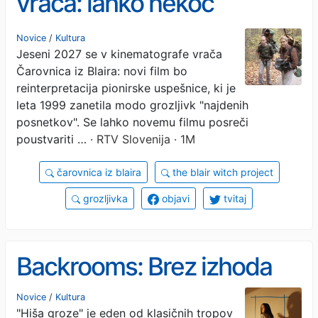
vrača: lahko nekoč
revolucionarni koncept
Novice
/
Kultura
Jeseni 2027 se v kinematografe vrača
spet prestraši?
Čarovnica iz Blaira: novi film bo
reinterpretacija pionirske uspešnice, ki je
leta 1999 zanetila modo grozljivk "najdenih
posnetkov". Se lahko novemu filmu posreči
poustvariti …
· RTV Slovenija · 1M
čarovnica iz blaira
the blair witch project
grozljivka
objavi
tvitaj
Backrooms: Brez izhoda
Novice
/
Kultura
"Hiša groze" je eden od klasičnih tropov