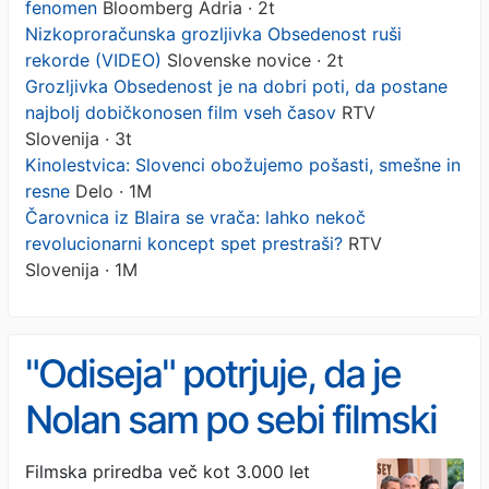
fenomen
Bloomberg Adria · 2t
Nizkoproračunska grozljivka Obsedenost ruši
rekorde (VIDEO)
Slovenske novice · 2t
Grozljivka Obsedenost je na dobri poti, da postane
najbolj dobičkonosen film vseh časov
RTV
Slovenija · 3t
Kinolestvica: Slovenci obožujemo pošasti, smešne in
resne
Delo · 1M
Čarovnica iz Blaira se vrača: lahko nekoč
revolucionarni koncept spet prestraši?
RTV
Slovenija · 1M
"Odiseja" potrjuje, da je
Nolan sam po sebi filmski
fenomen
Filmska priredba več kot 3.000 let