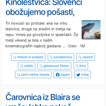
Kinolestvica: Slovenci
obožujemo pošasti,
smešne in resne
Tri novosti so pristale: ena na vrhu
lestvice, druga na sredini in tretja na
repu. Vmes pa grozljivke in spektakli. Že
tretji vikend je bila v naših
kinematografih najbolj gledana …
· Delo · 1M
minioni in pošasti
kinolestvica
vikend
vabilo
gledanost filmov
kino
smrt robina hooda
objavi
tvitaj
Čarovnica iz Blaira se