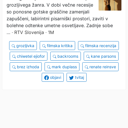
grozljivega žanra. V dobi večne recesije
so ponosne gotske graščine zamenjali
zapuščeni, labirintni pisarniški prostori, zaviti v
bolehne odtenke umetne osvetljave. Zadnje sobe
…
· RTV Slovenija · 1M
grozljivka
filmska kritika
filmska recenzija
chiwetel ejiofor
backrooms
kane parsons
brez izhoda
mark duplass
renate reinsve
objavi
tvitaj