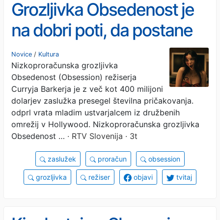
Grozljivka Obsedenost je
na dobri poti, da postane
najbolj dobičkonosen film
Novice
/
Kultura
Nizkoproračunska grozljivka
vseh časov
Obsedenost (Obsession) režiserja
Curryja Barkerja je z več kot 400 milijoni
dolarjev zaslužka presegel številna pričakovanja.
odprl vrata mladim ustvarjalcem iz družbenih
omrežij v Hollywood. Nizkoproračunska grozljivka
Obsedenost …
· RTV Slovenija · 3t
zaslužek
proračun
obsession
grozljivka
režiser
objavi
tvitaj