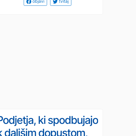
objavi
tvitaj
Podjetja, ki spodbujajo
k daljšim dopustom,