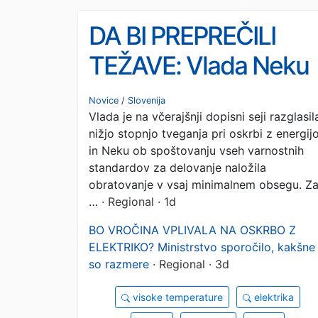
DA BI PREPREČILI
TEŽAVE: Vlada Neku
naložila obratovanje v
Novice
/
Slovenija
Vlada je na včerajšnji dopisni seji razglasil
vsaj minimalnem
nižjo stopnjo tveganja pri oskrbi z energij
obsegu
in Neku ob spoštovanju vseh varnostnih
standardov za delovanje naložila
obratovanje v vsaj minimalnem obsegu. Z
…
· Regional · 1d
BO VROČINA VPLIVALA NA OSKRBO Z
ELEKTRIKO? Ministrstvo sporočilo, kakšne
so razmere
· Regional · 3d
visoke temperature
elektrika