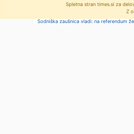
drugim predvideval zadržanje novega
Spletna stran times.si za de
zakona o gostinstvu, ki …
· Dnevnik · 2d
Z o
Sodniška zaušnica vladi: na referendum že
z lokalnimi volitvami?
· Dnevnik · 2d
REFERENDUM O INTERVENTNEM ZAKONU
Začetek zbiranja podpisov 1.
septembra
· Regional · 2d
sindikati
ustavno sodišče
zbiranje podpisov
zakonodajni referendum
zakon o interventnih ukrepih
objavi
tvitaj
46 novic