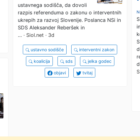
ustavnega sodišča, da dovoli
razpis referenduma o zakonu o interventnih
N
S
ukrepih za razvoj Slovenije. Poslanca NSi in
i
SDS Aleksander Reberšek in
k
…
· Siol.net · 3d
S
d
ustavno sodišče
interventni zakon
r
koalicija
sds
jelka godec
d
S
objavi
tvitaj