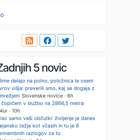
no
Zadnjih 5 novic
lime delajo na polno, položnica le osem
vrov višja: preverili smo, kaj se dogaja z
mrežjem
Slovenske novice · 6h
 čopičem v službo na 2866,5 metra
4ur · 10h
iso samo vaši občutki: življenje je danes
ejansko težje kot včasih in tu je 6
omembnih razlogov za to