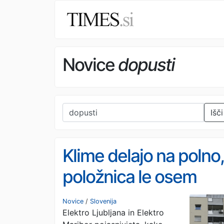
Novice
dopusti
Išči
Klime delajo na polno,
položnica le osem
evrov višja: preverili
Novice
/
Slovenija
Elektro Ljubljana in Elektro
smo, kaj se dogaja z