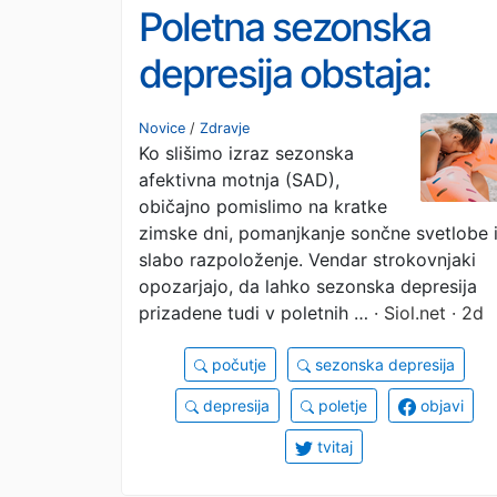
Poletna sezonska
depresija obstaja:
zakaj se nekateri
Novice
/
Zdravje
Ko slišimo izraz sezonska
poleti počutijo slabše
afektivna motnja (SAD),
običajno pomislimo na kratke
zimske dni, pomanjkanje sončne svetlobe 
slabo razpoloženje. Vendar strokovnjaki
opozarjajo, da lahko sezonska depresija
prizadene tudi v poletnih …
· Siol.net · 2d
počutje
sezonska depresija
depresija
poletje
objavi
tvitaj