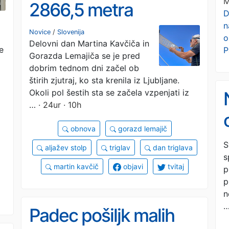
M
2866,5 metra
D
n
Novice
/
Slovenija
o
Delovni dan Martina Kavčiča in
e
P
Gorazda Lemajiča se je pred
dobrim tednom dni začel ob
štirih zjutraj, ko sta krenila iz Ljubljane.
Okoli pol šestih sta se začela vzpenjati iz
…
· 24ur · 10h
obnova
gorazd lemajič
S
aljažev stolp
triglav
dan triglava
s
martin kavčič
objavi
tvitaj
p
p
n
Padec pošiljk malih