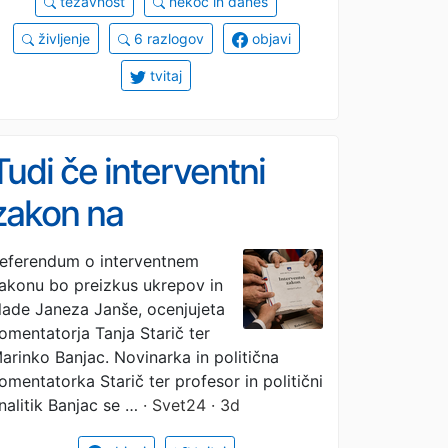
težavnost
nekoč in danes
življenje
6 razlogov
objavi
tvitaj
Tudi če interventni
zakon na
referendumu pade, to
eferendum o interventnem
akonu bo preizkus ukrepov in
ne bo zamajalo vlade
lade Janeza Janše, ocenjujeta
omentatorja Tanja Starič ter
arinko Banjac. Novinarka in politična
omentatorka Starič ter profesor in politični
nalitik Banjac se …
· Svet24 · 3d