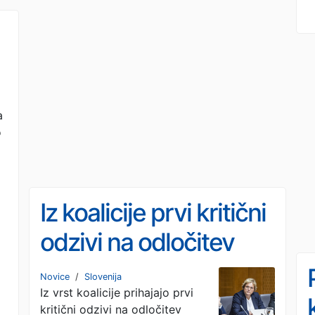
a
o
a
Iz koalicije prvi kritični
odzivi na odločitev
ustavnih sodnikov
Novice
/
Slovenija
Iz vrst koalicije prihajajo prvi
kritični odzivi na odločitev