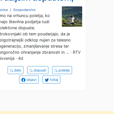
imajo višjo
ovice
/
Gospodarstvo
mo na vrhuncu poletja, ko
produktivnost in manj
majo številna podjetja tudi
bolniških odsotnosti
olektivne dopuste.
trokovnjaki ob tem poudarjajo, da je
olgotrajnejši odklop nujen za telesno
egeneracijo, zmanjševanje stresa ter
olgoročno ohranjanje zbranosti in …
· RTV
lovenija · 4d
delo
dopusti
poletje
objavi
tvitaj