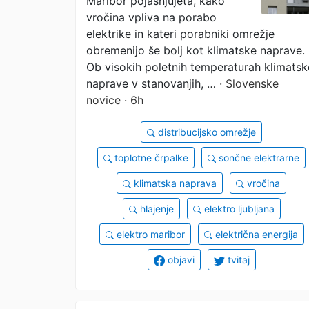
Maribor pojasnjujeta, kako
omrežjem
vročina vpliva na porabo
elektrike in kateri porabniki omrežje
obremenijo še bolj kot klimatske naprave.
Ob visokih poletnih temperaturah klimatsk
naprave v stanovanjih, …
· Slovenske
novice · 6h
distribucijsko omrežje
toplotne črpalke
sončne elektrarne
klimatska naprava
vročina
hlajenje
elektro ljubljana
elektro maribor
električna energija
objavi
tvitaj