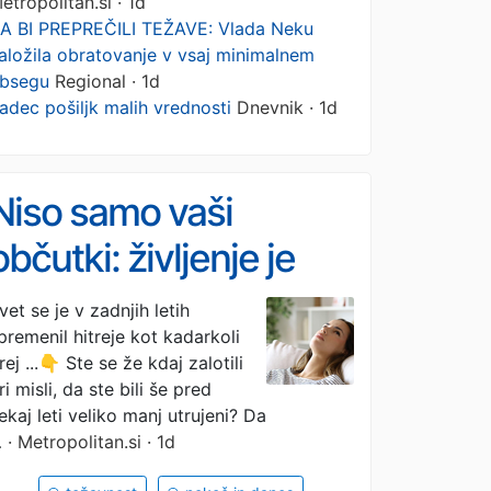
etropolitan.si · 1d
A BI PREPREČILI TEŽAVE: Vlada Neku
aložila obratovanje v vsaj minimalnem
bsegu
Regional · 1d
adec pošiljk malih vrednosti
Dnevnik · 1d
Niso samo vaši
občutki: življenje je
danes dejansko težje
vet se je v zadnjih letih
premenil hitreje kot kadarkoli
kot včasih in tu je 6
rej ...👇 Ste se že kdaj zalotili
pomembnih razlogov
ri misli, da ste bili še pred
ekaj leti veliko manj utrujeni? Da
za to
…
· Metropolitan.si · 1d