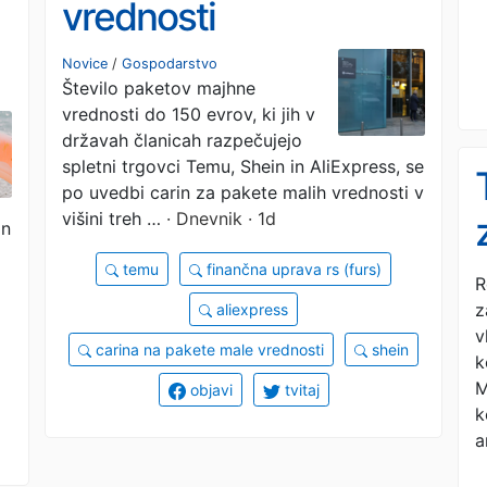
vrednosti
Novice
/
Gospodarstvo
Število paketov majhne
vrednosti do 150 evrov, ki jih v
državah članicah razpečujejo
spletni trgovci Temu, Shein in AliExpress, se
po uvedbi carin za pakete malih vrednosti v
višini treh …
· Dnevnik · 1d
in
temu
finančna uprava rs (furs)
R
z
aliexpress
v
carina na pakete male vrednosti
shein
k
M
objavi
tvitaj
k
a