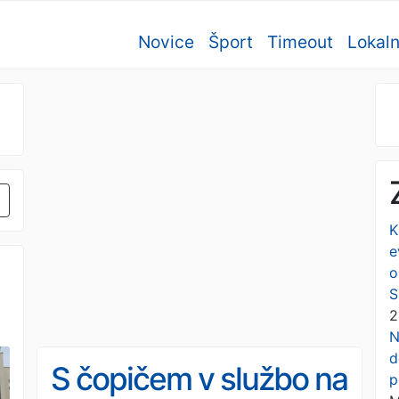
Novice
Šport
Timeout
Lokal
K
e
o
S
2
N
d
S čopičem v službo na
p