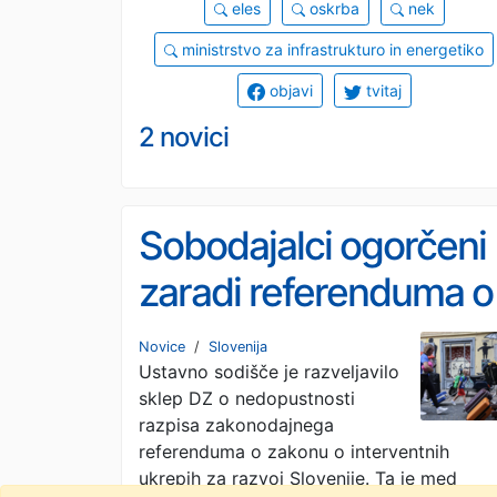
eles
oskrba
nek
ministrstvo za infrastrukturo in energetiko
objavi
tvitaj
2 novici
Sobodajalci ogorčeni
zaradi referenduma o
interventnem zakonu
Novice
/
Slovenija
Ustavno sodišče je razveljavilo
sklep DZ o nedopustnosti
razpisa zakonodajnega
referenduma o zakonu o interventnih
ukrepih za razvoj Slovenije. Ta je med