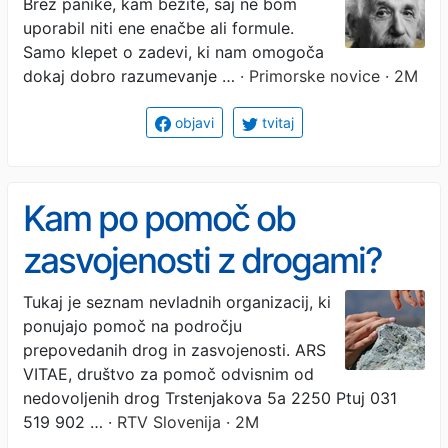
Brez panike, kam bežite, saj ne bom
uporabil niti ene enačbe ali formule.
Samo klepet o zadevi, ki nam omogoča
dokaj dobro razumevanje …
· Primorske novice · 2M
objavi
tvitaj
Kam po pomoč ob
zasvojenosti z drogami?
Tukaj je seznam nevladnih organizacij, ki
ponujajo pomoč na področju
prepovedanih drog in zasvojenosti. ARS
VITAE, društvo za pomoč odvisnim od
nedovoljenih drog Trstenjakova 5a 2250 Ptuj 031
519 902 …
· RTV Slovenija · 2M