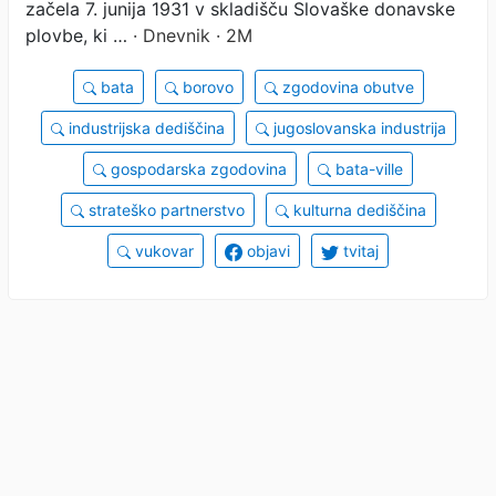
začela 7. junija 1931 v skladišču Slovaške donavske
plovbe, ki …
· Dnevnik · 2M
bata
borovo
zgodovina obutve
industrijska dediščina
jugoslovanska industrija
gospodarska zgodovina
bata-ville
strateško partnerstvo
kulturna dediščina
vukovar
objavi
tvitaj