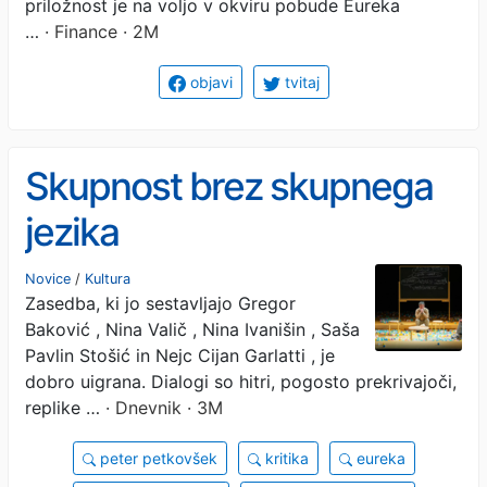
priložnost je na voljo v okviru pobude Eureka
…
· Finance · 2M
objavi
tvitaj
Skupnost brez skupnega
jezika
Novice
/
Kultura
Zasedba, ki jo sestavljajo Gregor
Baković , Nina Valič , Nina Ivanišin , Saša
Pavlin Stošić in Nejc Cijan Garlatti , je
dobro uigrana. Dialogi so hitri, pogosto prekrivajoči,
replike …
· Dnevnik · 3M
peter petkovšek
kritika
eureka