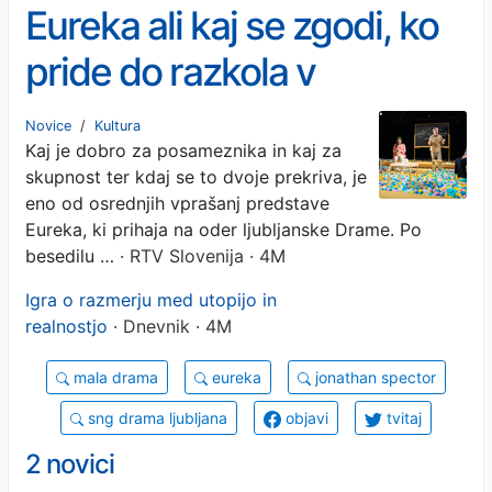
Eureka ali kaj se zgodi, ko
pride do razkola v
skupnosti progresivnih in
Novice
/
Kultura
Kaj je dobro za posameznika in kaj za
liberalnih staršev
skupnost ter kdaj se to dvoje prekriva, je
eno od osrednjih vprašanj predstave
Eureka, ki prihaja na oder ljubljanske Drame. Po
besedilu …
· RTV Slovenija · 4M
Igra o razmerju med utopijo in
realnostjo
· Dnevnik · 4M
mala drama
eureka
jonathan spector
sng drama ljubljana
objavi
tvitaj
2 novici