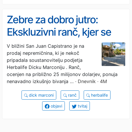
Zebre za dobro jutro:
Ekskluzivni ranč, kjer se
razkošje sreča z divjino
V bližini San Juan Capistrano je na
prodaj nepremičnina, ki je nekoč
pripadala soustanovitelju podjetja
Herbalife Dicku Marconiju . Ranč,
ocenjen na približno 25 milijonov dolarjev, ponuja
nenavadno izkušnjo bivanja …
· Dnevnik · 4M
dick marconi
ranč
herbalife
objavi
tvitaj