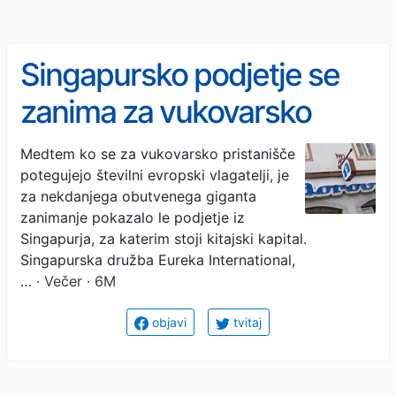
Singapursko podjetje se
zanima za vukovarsko
tovarno Borovo: Nihče
Medtem ko se za vukovarsko pristanišče
potegujejo številni evropski vlagatelji, je
drug je noče zaradi velikih
za nekdanjega obutvenega giganta
dolgov
zanimanje pokazalo le podjetje iz
Singapurja, za katerim stoji kitajski kapital.
Singapurska družba Eureka International,
…
· Večer · 6M
objavi
tvitaj