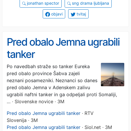
jonathan spector
sng drama ljubljana
objavi
tvitaj
Pred obalo Jemna ugrabili
tanker
Po navedbah straže so tanker Eureka
pred obalo province Šabva zajeli
neznani posamezniki. Neznanci so danes
pred obalo Jemna v Adenskem zalivu
ugrabili naftni tanker in ga odpeljali proti Somaliji,
…
· Slovenske novice · 3M
Pred obalo Jemna ugrabili tanker
· RTV
Slovenija · 3M
Pred obalo Jemna ugrabili tanker
· Siol.net · 3M