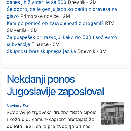
danes jih životari le še 500
Dnevnik · 2M
Še dobro, da je geniju jabolko padlo z drevesa na
glavo
Primorske novice · 2M
Kam po pomoč ob zasvojenosti z drogami?
RTV
Slovenija · 2M
Za pospešek pri razvoju: kako do 500 tisoč evrov
subvencije
Finance · 2M
Skupnost brez skupnega jezika
Dnevnik · 3M
Nekdanji ponos
Jugoslavije zaposloval
23.000 ljudi, danes jih
Novice
/
Svet
»Čeprav je trgovska družba "Bata cipele
životari le še 500
i koža d.d. Zemun-Zagreb" obstajala že
od leta 1921, se je proizvodnja pri nas