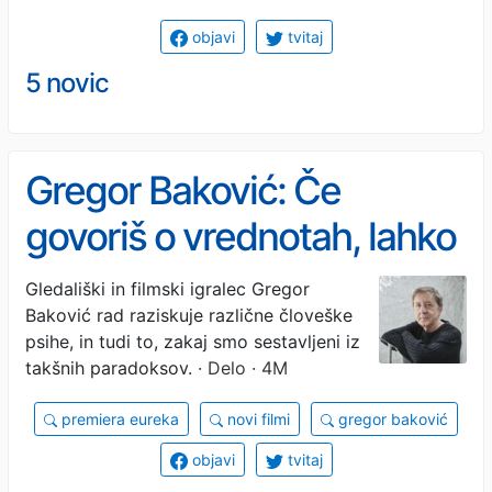
objavi
tvitaj
5 novic
Gregor Baković: Če
govoriš o vrednotah, lahko
izpadeš neumen
Gledališki in filmski igralec Gregor
Baković rad raziskuje različne človeške
psihe, in tudi to, zakaj smo sestavljeni iz
takšnih paradoksov.
· Delo · 4M
premiera eureka
novi filmi
gregor baković
objavi
tvitaj