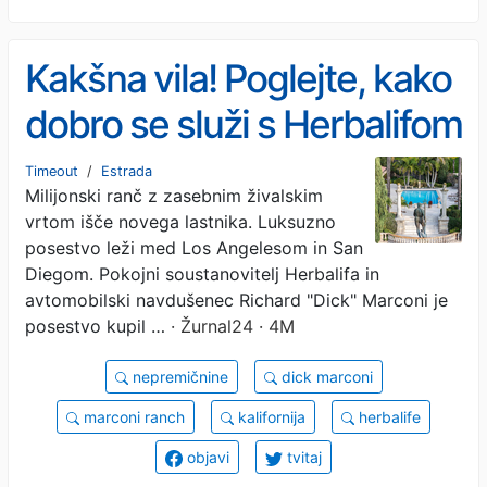
Kakšna vila! Poglejte, kako
dobro se služi s Herbalifom
Timeout
/
Estrada
Milijonski ranč z zasebnim živalskim
vrtom išče novega lastnika. Luksuzno
posestvo leži med Los Angelesom in San
Diegom. Pokojni soustanovitelj Herbalifa in
avtomobilski navdušenec Richard "Dick" Marconi je
posestvo kupil …
· Žurnal24 · 4M
nepremičnine
dick marconi
marconi ranch
kalifornija
herbalife
objavi
tvitaj