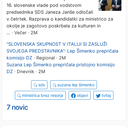
kandidati za ministre?
16. slovenske vlade pod vodstvom
predsednika SDS Janeza Janše odločali
v četrtek. Razprava o kandidatki za ministrico za
okolje je zagotovo poskrbela za kulturen in
…
· Večer · 2M
"SLOVENSKA SKUPNOST V ITALIJI SI ZASLUŽI
SVOJEGA PREDSTAVNIKA": Lep Šimenko prepričala
komisijo DZ
· Regional · 2M
Suzana Lep Šimenko prepričala pristojno komisijo
DZ
· Dnevnik · 2M
sds
suzana lep šimenko
ministrica brez resorja
objavi
tvitaj
7 novic