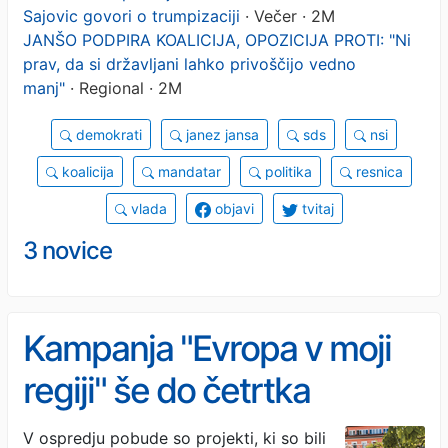
Sajovic govori o trumpizaciji
· Večer · 2M
JANŠO PODPIRA KOALICIJA, OPOZICIJA PROTI: "Ni
prav, da si državljani lahko privoščijo vedno
manj"
· Regional · 2M
demokrati
janez jansa
sds
nsi
koalicija
mandatar
politika
resnica
vlada
objavi
tvitaj
3 novice
Kampanja "Evropa v moji
regiji" še do četrtka
povezuje Ptuj in Podravje
V ospredju pobude so projekti, ki so bili