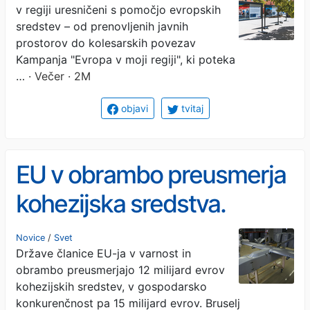
v regiji uresničeni s pomočjo evropskih
sredstev – od prenovljenih javnih
prostorov do kolesarskih povezav
Kampanja "Evropa v moji regiji", ki poteka
…
· Večer · 2M
objavi
tvitaj
EU v obrambo preusmerja
kohezijska sredstva.
Bruselj vlaga v inovacije v
Novice
/
Svet
Države članice EU-ja v varnost in
obrambno industrijo.
obrambo preusmerjajo 12 milijard evrov
kohezijskih sredstev, v gospodarsko
konkurenčnost pa 15 milijard evrov. Bruselj