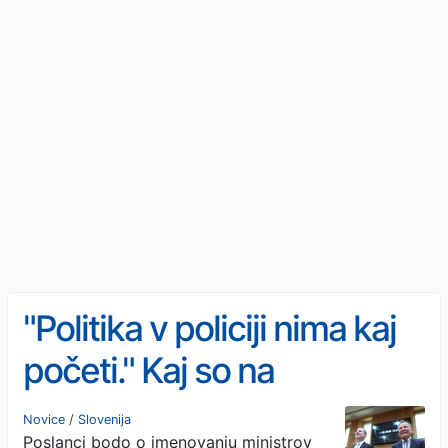
"Politika v policiji nima kaj
početi." Kaj so na
zaslišanjih povedali
Novice
/
Slovenija
Poslanci bodo o imenovanju ministrov