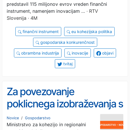
predstavil 115 milijonov evrov vreden finančni
instrument, namenjem inovacijam …
· RTV
Slovenija · 4M
finančni instrument
eu kohezijska politika
gospodarska konkurenčnost
obrambna industrija
inovacije
objavi
tvitaj
Za povezovanje
poklicnega izobraževanja s
trgom dela 12 milijonov
Novice
/
Gospodarstvo
Ministrstvo za kohezijo in regionalni
evrov evropskih sredstev