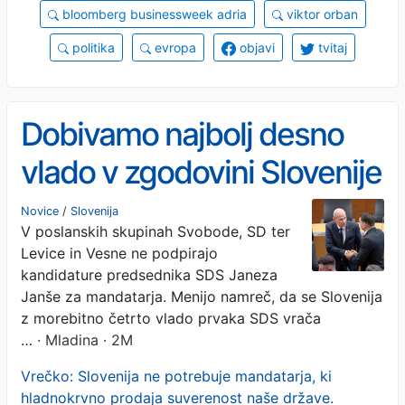
bloomberg businessweek adria
viktor orban
politika
evropa
objavi
tvitaj
Dobivamo najbolj desno
vlado v zgodovini Slovenije
Novice
/
Slovenija
V poslanskih skupinah Svobode, SD ter
Levice in Vesne ne podpirajo
kandidature predsednika SDS Janeza
Janše za mandatarja. Menijo namreč, da se Slovenija
z morebitno četrto vlado prvaka SDS vrača
…
· Mladina · 2M
Vrečko: Slovenija ne potrebuje mandatarja, ki
hladnokrvno prodaja suverenost naše države.