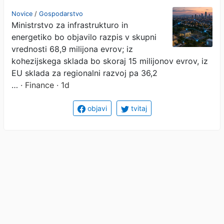
naložbe v pametno
Novice
/
Gospodarstvo
Ministrstvo za infrastrukturo in
omrežje
energetiko bo objavilo razpis v skupni
vrednosti 68,9 milijona evrov; iz
kohezijskega sklada bo skoraj 15 milijonov evrov, iz
EU sklada za regionalni razvoj pa 36,2
…
· Finance · 1d
objavi
tvitaj