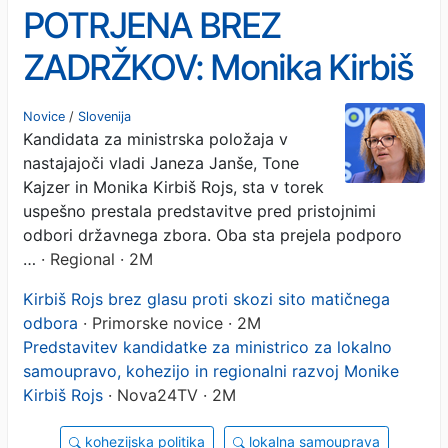
POTRJENA BREZ
ZADRŽKOV: Monika Kirbiš
Rojs in Tone Kajzer
Novice
/
Slovenija
Kandidata za ministrska položaja v
prepričala poslance
nastajajoči vladi Janeza Janše, Tone
pristojnih odborov
Kajzer in Monika Kirbiš Rojs, sta v torek
uspešno prestala predstavitve pred pristojnimi
odbori državnega zbora. Oba sta prejela podporo
…
· Regional · 2M
Kirbiš Rojs brez glasu proti skozi sito matičnega
odbora
· Primorske novice · 2M
Predstavitev kandidatke za ministrico za lokalno
samoupravo, kohezijo in regionalni razvoj Monike
Kirbiš Rojs
· Nova24TV · 2M
kohezijska politika
lokalna samouprava