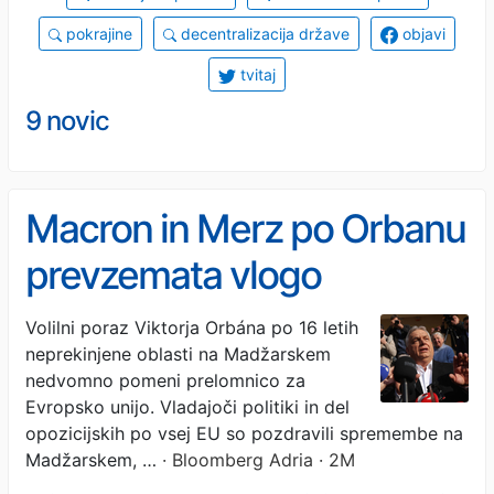
pokrajine
decentralizacija države
objavi
tvitaj
9 novic
Macron in Merz po Orbanu
prevzemata vlogo
zaviralcev v EU
Volilni poraz Viktorja Orbána po 16 letih
neprekinjene oblasti na Madžarskem
nedvomno pomeni prelomnico za
Evropsko unijo. Vladajoči politiki in del
opozicijskih po vsej EU so pozdravili spremembe na
Madžarskem, …
· Bloomberg Adria · 2M