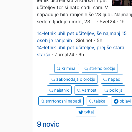
letnik ustrelil stara starša in pet
učiteljev ter si nato sodil sam. V
napadu je bilo ranjenih še 23 ljudi. Najman
sedem ljudi je umrlo, 23 …
· Svet24 · 1h
14-letnik ubil pet učiteljev, še najmanj 15
oseb je ranjenih
· Siol.net · 5h
14-letnik ubil pet učiteljev, prej še stara
starša
· Žurnal24 · 6h
kriminal
strelno orožje
zakonodaja o orožju
napad
najstnik
varnost
policija
smrtonosni napadi
tajska
objavi
tvitaj
9 novic