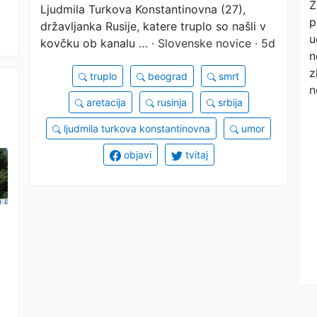
Ž
Ljudmila Turkova Konstantinovna (27),
p
državljanka Rusije, katere truplo so našli v
u
kovčku ob kanalu …
· Slovenske novice · 5d
n
z
truplo
beograd
smrt
n
aretacija
rusinja
srbija
ljudmila turkova konstantinovna
umor
objavi
tvitaj