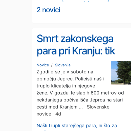
2 novici
Smrt zakonskega
para pri Kranju: tik
pred smrtjo poklical
Novice
/
Slovenija
Zgodilo se je v soboto na
policijo! (FOTO)
območju Jeprce. Policisti našli
truplo klicatelja in njegove
žene. V gozdu, le slabih 600 metrov od
nekdanjega počivališča Jeprca na stari
cesti med Kranjem …
· Slovenske
novice · 4d
Našli trupli starejšega para, ni šlo za