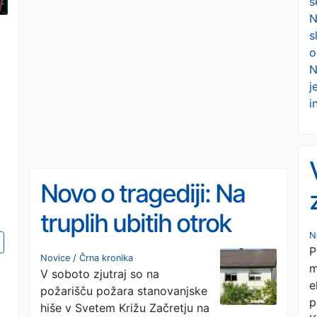
s
N
j
s
o
N
j
i
Novo o tragediji: Na
truplih ubitih otrok
N
sledi vbodov, mama
P
Novice
/
Črna kronika
m
V soboto zjutraj so na
se je pred kratkim
e
požarišču požara stanovanjske
p
odselila
hiše v Svetem Križu Začretju na