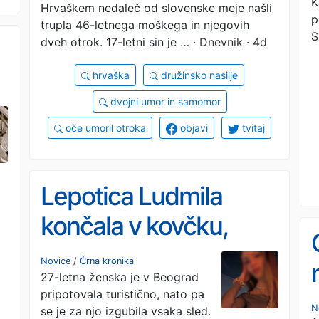
K
Hrvaškem nedaleč od slovenske meje našli
p
trupla 46-letnega moškega in njegovih
S
dveh otrok. 17-letni sin je …
· Dnevnik · 4d
hrvaška
družinsko nasilje
dvojni umor in samomor
oče umoril otroka
objavi
tvitaj
Lepotica Ludmila
končala v kovčku,
osumljenec poskušal
Novice
/
Črna kronika
27-letna ženska je v Beograd
pobegniti (VIDEO)
pripotovala turistično, nato pa
N
se je za njo izgubila vsaka sled.