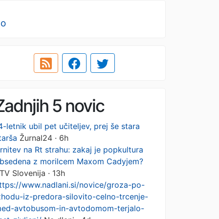
no
Zadnjih 5 novic
4-letnik ubil pet učiteljev, prej še stara
tarša
Žurnal24 · 6h
rnitev na Rt strahu: zakaj je popkultura
bsedena z morilcem Maxom Cadyjem?
TV Slovenija · 13h
ttps://www.nadlani.si/novice/groza-po-
zhodu-iz-predora-silovito-celno-trcenje-
ed-avtobusom-in-avtodomom-terjalo-