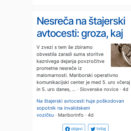
Nesreča na štajerski
avtocesti: groza, kaj
se je med zaviranjem
V zvezi s tem še zbiramo
obvestila zaradi suma storitve
zgodilo sopotniku na
kaznivega dejanja povzročitve
invalidskem vozičku
prometne nesreče iz
malomarnosti. Mariborski operativno
komunikacijski center je med 5. uro včeraj
in 5. uro danes, …
· Slovenske novice · 4d
Na štajerski avtocesti huje poškodovan
sopotnik na invalidskem
vozičku
· Mariborinfo · 4d
objavi
tvitaj