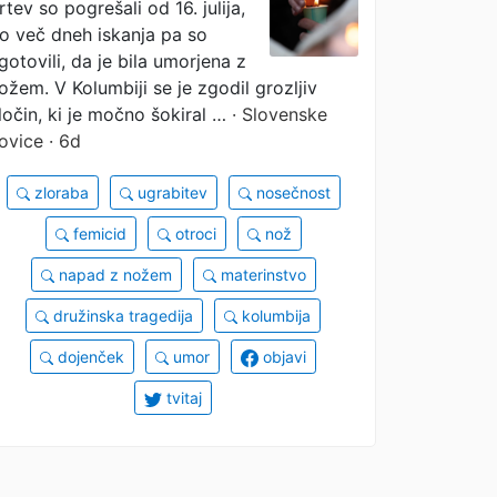
rtev so pogrešali od 16. julija,
otroka (FOTO, VIDEO)
o več dneh iskanja pa so
gotovili, da je bila umorjena z
ožem. V Kolumbiji se je zgodil grozljiv
ločin, ki je močno šokiral …
· Slovenske
ovice · 6d
zloraba
ugrabitev
nosečnost
femicid
otroci
nož
napad z nožem
materinstvo
družinska tragedija
kolumbija
dojenček
umor
objavi
tvitaj