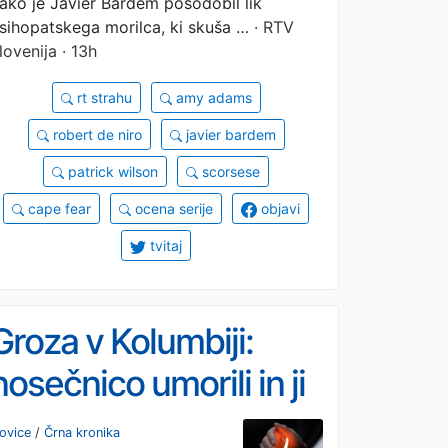
ako je Javier Bardem posodobil lik
sihopatskega morilca, ki skuša …
· RTV
lovenija · 13h
rt strahu
amy adams
robert de niro
javier bardem
patrick wilson
scorsese
cape fear
ocena serije
objavi
tvitaj
Groza v Kolumbiji:
nosečnico umorili in ji
iz trebuha ukradli
ovice
/
Črna kronika