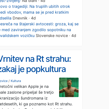
est-zivljenj/
Na dlani · 4d
ovo o tragediji: Na truplih ubitih otrok
ledi vbodov, mama se je pred kratkim
dselila
Dnevnik · 4d
esreča na štajerski avtocesti: groza, kaj se
e med zaviranjem zgodilo sopotniku na
nvalidskem vozičku
Slovenske novice · 4d
Vrnitev na Rt strahu:
zakaj je popkultura
obsedena z morilcem
ovice
/
Kultura
retočni velikan Apple je na
Maxom Cadyjem?
ale zaslone pripeljal še tretjo
kranizacijo šundromana iz
etdesetih, ki ga poznamo kot Rt strahu.