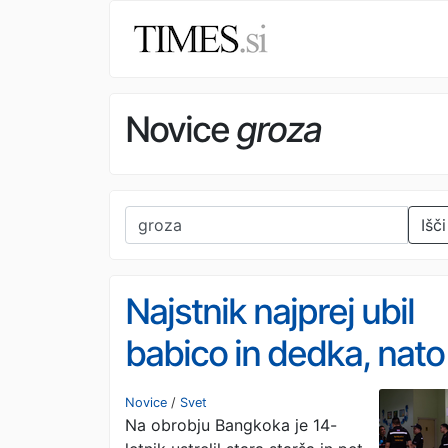
Novice
groza
Išči
Najstnik najprej ubil
babico in dedka, nato
na šoli še pet učitelje
Novice
/
Svet
Na obrobju Bangkoka je 14-