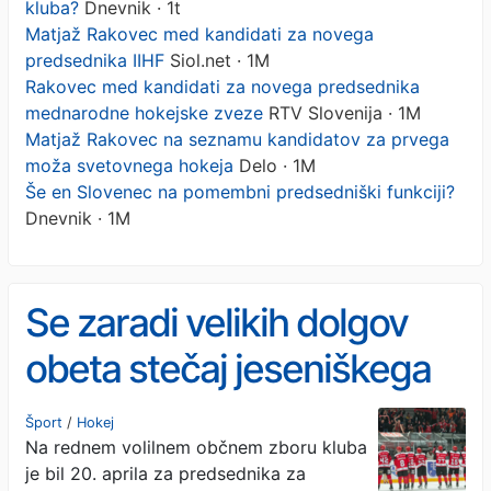
kluba?
Dnevnik · 1t
Matjaž Rakovec med kandidati za novega
predsednika IIHF
Siol.net · 1M
Rakovec med kandidati za novega predsednika
mednarodne hokejske zveze
RTV Slovenija · 1M
Matjaž Rakovec na seznamu kandidatov za prvega
moža svetovnega hokeja
Delo · 1M
Še en Slovenec na pomembni predsedniški funkciji?
Dnevnik · 1M
Se zaradi velikih dolgov
obeta stečaj jeseniškega
kluba?
Šport
/
Hokej
Na rednem volilnem občnem zboru kluba
je bil 20. aprila za predsednika za