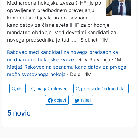
Mednarodna hokejska zveza (IIHF) je po
opravljenem predhodnem preverjanju
kandidatur objavila uradni seznam
kandidatov za člane sveta IIHF za prihodnje
mandatno obdobje. Med devetimi kandidati za
novega predsednika je tudi …
· Siol.net · 1M
Rakovec med kandidati za novega predsednika
mednarodne hokejske zveze
· RTV Slovenija · 1M
Matjaž Rakovec na seznamu kandidatov za prvega
moža svetovnega hokeja
· Delo · 1M
iihf
matjaž rakovec
predsedniški kandidat
objavi
tvitaj
5 novic