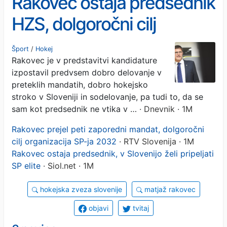
Rakovec ostaja predsednik
HZS, dolgoročni cilj
organizacija SP 2032
Šport
/
Hokej
Rakovec je v predstavitvi kandidature
izpostavil predvsem dobro delovanje v
preteklih mandatih, dobro hokejsko
stroko v Sloveniji in sodelovanje, pa tudi to, da se
sam kot predsednik ne vtika v …
· Dnevnik · 1M
Rakovec prejel peti zaporedni mandat, dolgoročni
cilj organizacija SP-ja 2032
· RTV Slovenija · 1M
Rakovec ostaja predsednik, v Slovenijo želi pripeljati
SP elite
· Siol.net · 1M
hokejska zveza slovenije
matjaž rakovec
objavi
tvitaj