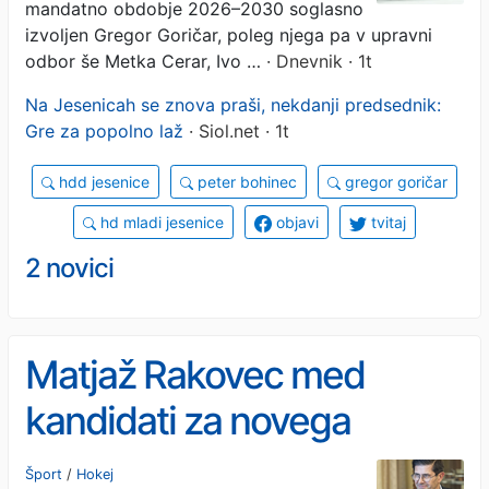
mandatno obdobje 2026–2030 soglasno
izvoljen Gregor Goričar, poleg njega pa v upravni
odbor še Metka Cerar, Ivo …
· Dnevnik · 1t
Na Jesenicah se znova praši, nekdanji predsednik:
Gre za popolno laž
· Siol.net · 1t
hdd jesenice
peter bohinec
gregor goričar
hd mladi jesenice
objavi
tvitaj
2 novici
Matjaž Rakovec med
kandidati za novega
predsednika IIHF
Šport
/
Hokej