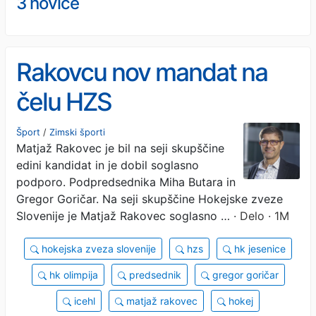
3 novice
Rakovcu nov mandat na
čelu HZS
Šport
/
Zimski športi
Matjaž Rakovec je bil na seji skupščine
edini kandidat in je dobil soglasno
podporo. Podpredsednika Miha Butara in
Gregor Goričar. Na seji skupščine Hokejske zveze
Slovenije je Matjaž Rakovec soglasno …
· Delo · 1M
hokejska zveza slovenije
hzs
hk jesenice
hk olimpija
predsednik
gregor goričar
icehl
matjaž rakovec
hokej