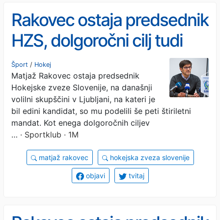
Rakovec ostaja predsednik
HZS, dolgoročni cilj tudi
organizacija SP
Šport
/
Hokej
Matjaž Rakovec ostaja predsednik
Hokejske zveze Slovenije, na današnji
volilni skupščini v Ljubljani, na kateri je
bil edini kandidat, so mu podelili še peti štiriletni
mandat. Kot enega dolgoročnih ciljev
…
· Sportklub · 1M
matjaž rakovec
hokejska zveza slovenije
objavi
tvitaj