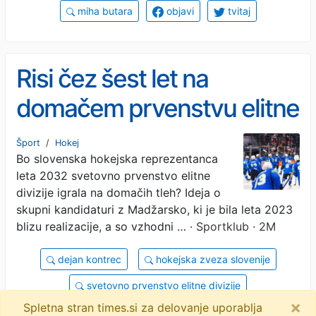
miha butara
objavi
tvitaj
Risi čez šest let na
domačem prvenstvu elitne
divizije?
Šport
/
Hokej
Bo slovenska hokejska reprezentanca
leta 2032 svetovno prvenstvo elitne
divizije igrala na domačih tleh? Ideja o
skupni kandidaturi z Madžarsko, ki je bila leta 2023
blizu realizacije, a so vzhodni …
· Sportklub · 2M
dejan kontrec
hokejska zveza slovenije
svetovno prvenstvo elitne divizije
×
Spletna stran times.si za delovanje uporablja
mednarodna hokejska zveza
intervju