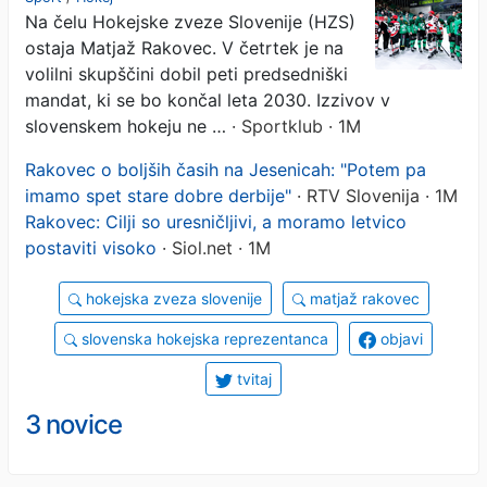
Na čelu Hokejske zveze Slovenije (HZS)
ostaja Matjaž Rakovec. V četrtek je na
volilni skupščini dobil peti predsedniški
mandat, ki se bo končal leta 2030. Izzivov v
slovenskem hokeju ne …
· Sportklub · 1M
Rakovec o boljših časih na Jesenicah: "Potem pa
imamo spet stare dobre derbije"
· RTV Slovenija · 1M
Rakovec: Cilji so uresničljivi, a moramo letvico
postaviti visoko
· Siol.net · 1M
hokejska zveza slovenije
matjaž rakovec
slovenska hokejska reprezentanca
objavi
tvitaj
3 novice