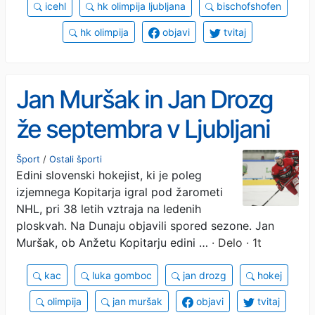
icehl
hk olimpija ljubljana
bischofshofen
hk olimpija
objavi
tvitaj
Jan Muršak in Jan Drozg
že septembra v Ljubljani
Šport
/
Ostali športi
Edini slovenski hokejist, ki je poleg
izjemnega Kopitarja igral pod žarometi
NHL, pri 38 letih vztraja na ledenih
ploskvah. Na Dunaju objavili spored sezone. Jan
Muršak, ob Anžetu Kopitarju edini …
· Delo · 1t
kac
luka gomboc
jan drozg
hokej
olimpija
jan muršak
objavi
tvitaj