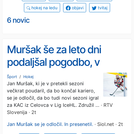
hokej na ledu
objavi
tvitaj
6 novic
Muršak še za leto dni
podaljšal pogodbo, v
Celovcu bo ostal tudi po
Šport
/
Hokej
Jan Muršak, ki je v pretekli sezoni
koncu kariere
večkrat poudaril, da bo končal kariero,
se je odločil, da bo tudi novi sezoni igral
za KAC iz Celovca v Lig IceHL. Združil …
· RTV
Slovenija · 2t
Jan Muršak se je odločil. In presenetil.
· Siol.net · 2t