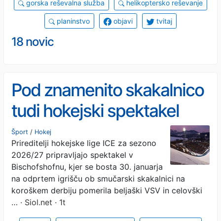
gorska reševalna služba
helikoptersko reševanje
planinstvo
objavi
tvitaj
18 novic
Pod znamenito skakalnico
tudi hokejski spektakel
Šport
/
Hokej
Prireditelji hokejske lige ICE za sezono
2026/27 pripravljajo spektakel v
Bischofshofnu, kjer se bosta 30. januarja
na odprtem igrišču ob smučarski skakalnici na
koroškem derbiju pomerila beljaški VSV in celovški
…
· Siol.net · 1t