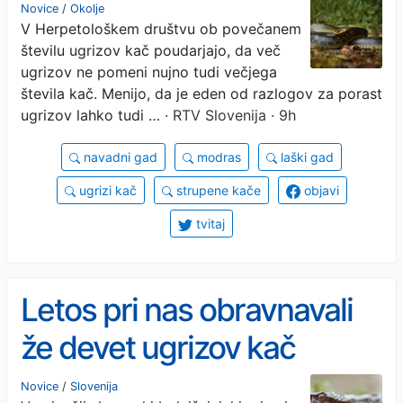
– ugriznejo le v skrajnem
Novice
/
Okolje
V Herpetološkem društvu ob povečanem
primeru
številu ugrizov kač poudarjajo, da več
ugrizov ne pomeni nujno tudi večjega
števila kač. Menijo, da je eden od razlogov za porast
ugrizov lahko tudi …
· RTV Slovenija · 9h
navadni gad
modras
laški gad
ugrizi kač
strupene kače
objavi
tvitaj
Letos pri nas obravnavali
že devet ugrizov kač
Novice
/
Slovenija