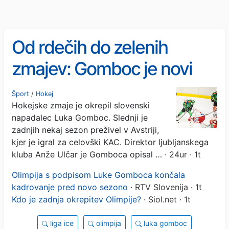
Od rdečih do zelenih
zmajev: Gomboc je novi
član Olimpije
Šport
/
Hokej
Hokejske zmaje je okrepil slovenski
napadalec Luka Gomboc. Slednji je
zadnjih nekaj sezon preživel v Avstriji,
kjer je igral za celovški KAC. Direktor ljubljanskega
kluba Anže Ulčar je Gomboca opisal …
· 24ur · 1t
Olimpija s podpisom Luke Gomboca končala
kadrovanje pred novo sezono
· RTV Slovenija · 1t
Kdo je zadnja okrepitev Olimpije?
· Siol.net · 1t
liga ice
olimpija
luka gomboc