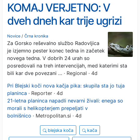
KOMAJ VERJETNO: V
dveh dneh kar trije ugrizi
kač na isti lokaciji (FOTO)
Novice
/
Črna kronika
Za Gorsko reševalno službo Radovljica
je izjemno pester konec tedna in začetek
novega tedna. V dobrih 24 urah so
posredovali na treh intervencijah, med katerimi sta
bili kar dve povezani …
· Regional · 4d
Pri Blejski koči nova kačja pika: skupila sta jo tuja
planinca
· Reporter · 4d
21-letna planinca napadli nevarni živali: enega so
morali s helikopterjem prepeljati v
bolnišnico
· Metropolitan.si · 4d
blejska koča
kača