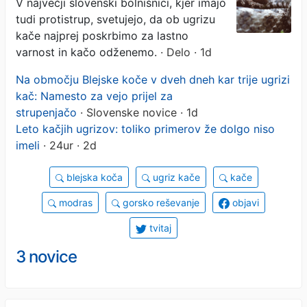
V največji slovenski bolnišnici, kjer imajo
tudi protistrup, svetujejo, da ob ugrizu
kače najprej poskrbimo za lastno
varnost in kačo odženemo.
· Delo · 1d
Na območju Blejske koče v dveh dneh kar trije ugrizi
kač: Namesto za vejo prijel za
strupenjačo
· Slovenske novice · 1d
Leto kačjih ugrizov: toliko primerov že dolgo niso
imeli
· 24ur · 2d
blejska koča
ugriz kače
kače
modras
gorsko reševanje
objavi
tvitaj
3 novice