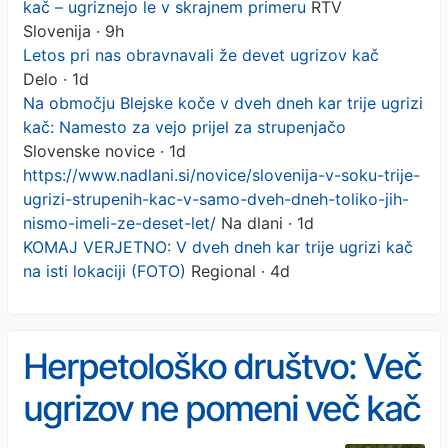
kač – ugriznejo le v skrajnem primeru
RTV
Slovenija · 9h
Letos pri nas obravnavali že devet ugrizov kač
Delo · 1d
Na območju Blejske koče v dveh dneh kar trije ugrizi
kač: Namesto za vejo prijel za strupenjačo
Slovenske novice · 1d
https://www.nadlani.si/novice/slovenija-v-soku-trije-
ugrizi-strupenih-kac-v-samo-dveh-dneh-toliko-jih-
nismo-imeli-ze-deset-let/
Na dlani · 1d
KOMAJ VERJETNO: V dveh dneh kar trije ugrizi kač
na isti lokaciji (FOTO)
Regional · 4d
Herpetološko društvo: Več
ugrizov ne pomeni več kač