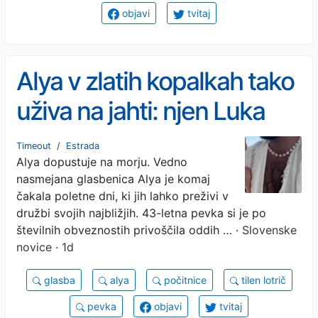
objavi
tvitaj
Alya v zlatih kopalkah tako
uživa na jahti: njen Luka
prijel za kajon, s Tilnom pa
Timeout
/
Estrada
Alya dopustuje na morju. Vedno
zapela svojo uspešnico
nasmejana glasbenica Alya je komaj
(VIDEO)
čakala poletne dni, ki jih lahko preživi v
družbi svojih najbližjih. 43-letna pevka si je po
številnih obveznostih privoščila oddih …
· Slovenske
novice · 1d
glasba
alya
počitnice
tilen lotrič
pevka
objavi
tvitaj