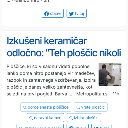
objavi
tvitaj
Izkušeni keramičar
odločno: "Teh ploščic nikoli
ne bi položil v svojem
Ploščice, ki so v salonu videti popolne,
lahko doma hitro postanejo vir madežev,
domu," opiše tudi razloge,
razpok in zahtevnega vzdrževanja. Izbira
ki stojijo za njegovimi
ploščic je danes veliko zahtevnejša, kot
se zdi na prvi pogled. Barva …
· Metropolitan.si · 11h
besedami
porcelanaste ploščice
vrste ploščic
naravni kamen
izbira ploščic