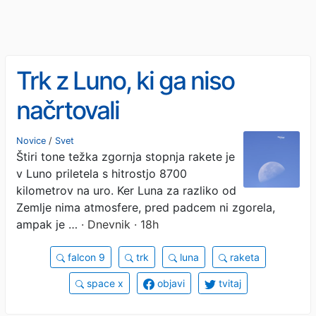
Trk z Luno, ki ga niso
načrtovali
Novice
/
Svet
Štiri tone težka zgornja stopnja rakete je
v Luno priletela s hitrostjo 8700
kilometrov na uro. Ker Luna za razliko od
Zemlje nima atmosfere, pred padcem ni zgorela,
ampak je …
· Dnevnik · 18h
falcon 9
trk
luna
raketa
space x
objavi
tvitaj