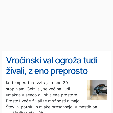
Vročinski val ogroža tudi
živali, z eno preprosto
potezo jim lahko rešite
Ko temperature vztrajajo nad 30
stopinjami Celzija , se večina ljudi
življenje
umakne v senco ali ohlajene prostore.
Prostoživeče živali te možnosti nimajo.
Številni potoki in mlake presahnejo, v mestih pa
…
· Mariborinfo · 3h