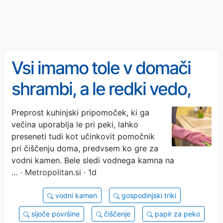
Vsi imamo tole v domači
shrambi, a le redki vedo,
da je nepričakovani
Preprost kuhinjski pripomoček, ki ga
večina uporablja le pri peki, lahko
pripomoček odličen proti
preseneti tudi kot učinkovit pomočnik
vodnemu kamnu:
pri čiščenju doma, predvsem ko gre za
vodni kamen. Bele sledi vodnega kamna na
učinkovitost, ki ji ni para in
…
· Metropolitan.si · 1d
pusti brez besed
vodni kamen
gospodinjski triki
sijoče površine
čiščenje
papir za peko