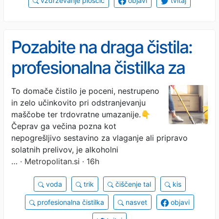
vzdrževanje ploščic
objavi
tvitaj
Pozabite na draga čistila:
profesionalna čistilka za
sijoča tla priporoča le dve
To domače čistilo je poceni, nestrupeno
in zelo učinkovito pri odstranjevanju
sestavini, ki ju že imate
maščobe ter trdovratne umazanije.👇
doma
Čeprav ga večina pozna kot
nepogrešljivo sestavino za vlaganje ali pripravo
solatnih prelivov, je alkoholni
…
· Metropolitan.si · 16h
voda
trik
čiščenje tal
kis
profesionalna čistilka
nasvet
objavi