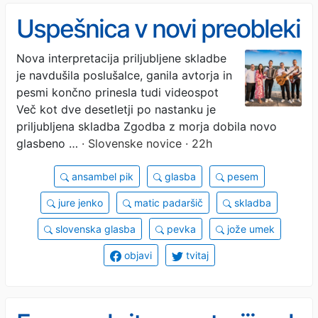
Uspešnica v novi preobleki
Nova interpretacija priljubljene skladbe
je navdušila poslušalce, ganila avtorja in
pesmi končno prinesla tudi videospot
Več kot dve desetletji po nastanku je
priljubljena skladba Zgodba z morja dobila novo
glasbeno …
· Slovenske novice · 22h
ansambel pik
glasba
pesem
jure jenko
matic padaršič
skladba
slovenska glasba
pevka
jože umek
objavi
tvitaj