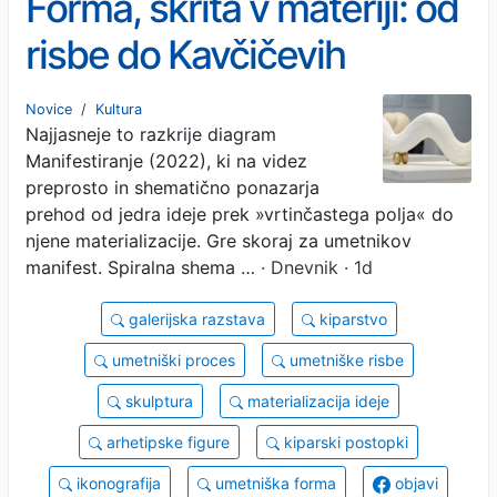
Forma, skrita v materiji: od
risbe do Kavčičevih
kamnitih arhetipov
Novice
/
Kultura
Najjasneje to razkrije diagram
Manifestiranje (2022), ki na videz
preprosto in shematično ponazarja
prehod od jedra ideje prek »vrtinčastega polja« do
njene materializacije. Gre skoraj za umetnikov
manifest. Spiralna shema …
· Dnevnik · 1d
galerijska razstava
kiparstvo
umetniški proces
umetniške risbe
skulptura
materializacija ideje
arhetipske figure
kiparski postopki
ikonografija
umetniška forma
objavi