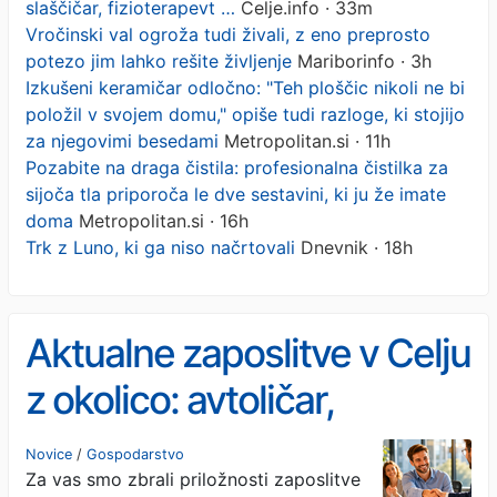
slaščičar, fizioterapevt …
Celje.info · 33m
Vročinski val ogroža tudi živali, z eno preprosto
potezo jim lahko rešite življenje
Mariborinfo · 3h
Izkušeni keramičar odločno: "Teh ploščic nikoli ne bi
položil v svojem domu," opiše tudi razloge, ki stojijo
za njegovimi besedami
Metropolitan.si · 11h
Pozabite na draga čistila: profesionalna čistilka za
sijoča tla priporoča le dve sestavini, ki ju že imate
doma
Metropolitan.si · 16h
Trk z Luno, ki ga niso načrtovali
Dnevnik · 18h
Aktualne zaposlitve v Celju
z okolico: avtoličar,
slaščičar, fizioterapevt …
Novice
/
Gospodarstvo
Za vas smo zbrali priložnosti zaposlitve