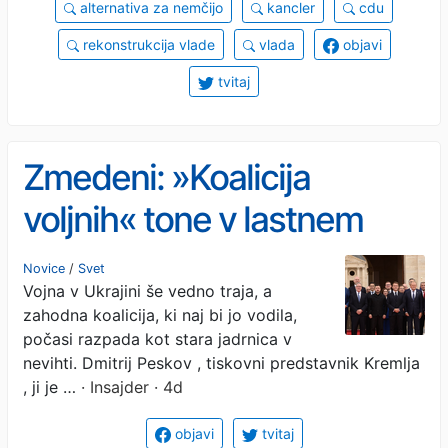
alternativa za nemčijo
kancler
cdu
rekonstrukcija vlade
vlada
objavi
tvitaj
Zmedeni: »Koalicija
voljnih« tone v lastnem
blatu
Novice
/
Svet
Vojna v Ukrajini še vedno traja, a
zahodna koalicija, ki naj bi jo vodila,
počasi razpada kot stara jadrnica v
nevihti. Dmitrij Peskov , tiskovni predstavnik Kremlja
, ji je …
· Insajder · 4d
objavi
tvitaj