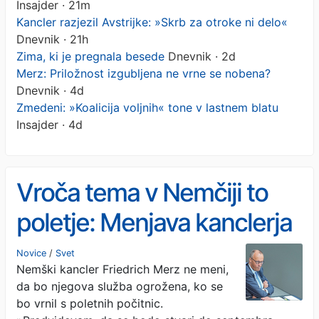
Insajder · 21m
Kancler razjezil Avstrijke: »Skrb za otroke ni delo«
Dnevnik · 21h
Zima, ki je pregnala besede
Dnevnik · 2d
Merz: Priložnost izgubljena ne vrne se nobena?
Dnevnik · 4d
Zmedeni: »Koalicija voljnih« tone v lastnem blatu
Insajder · 4d
Vroča tema v Nemčiji to
poletje: Menjava kanclerja
Novice
/
Svet
Nemški kancler Friedrich Merz ne meni,
da bo njegova služba ogrožena, ko se
bo vrnil s poletnih počitnic.