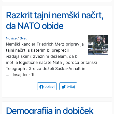
Razkrit tajni nemški načrt,
da NATO obide
»izdajalski« državi
Novice
/
Svet
Nemški kancler Friedrich Merz pripravlja
tajni načrt, s katerim bi preprečil
»izdajalskim« zveznim deželam, da bi
motile logistične načrte Nata , poroča britanski
Telegraph . Gre za deželi Saška-Anhalt in
…
· Insajder · 1t
objavi
tvitaj
Demografija in dobiček