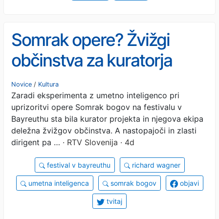
Somrak opere? Žvižgi
občinstva za kuratorja
Somraka bogov, kjer
Novice
/
Kultura
Zaradi eksperimenta z umetno inteligenco pri
sodeluje umetna
uprizoritvi opere Somrak bogov na festivalu v
inteligenca.
Bayreuthu sta bila kurator projekta in njegova ekipa
deležna žvižgov občinstva. A nastopajoči in zlasti
dirigent pa …
· RTV Slovenija · 4d
festival v bayreuthu
richard wagner
umetna inteligenca
somrak bogov
objavi
tvitaj