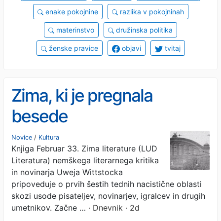
enake pokojnine
razlika v pokojninah
materinstvo
družinska politika
ženske pravice
objavi
tvitaj
Zima, ki je pregnala
besede
Novice
/
Kultura
Knjiga Februar 33. Zima literature (LUD
Literatura) nemškega literarnega kritika
in novinarja Uweja Wittstocka
pripoveduje o prvih šestih tednih nacistične oblasti
skozi usode pisateljev, novinarjev, igralcev in drugih
umetnikov. Začne …
· Dnevnik · 2d