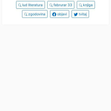
lud literatura
februrar 33
knjiga
zgodovina
objavi
tvitaj