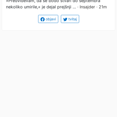
»Predvidevam, da se bodo stvari do septembra
nekoliko umirile,« je dejal prejšnji …
· Insajder · 21m
objavi
tvitaj