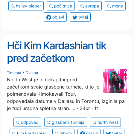
hailey bieber
počitnice
evropa
morje
objavi
tvitaj
Hči Kim Kardashian tik
pred začetkom
odpovedala svojo
Timeout
/
Glasba
North West je le nekaj dni pred
glasbeno turnejo
začetkom svoje glasbene turneje, ki jo je
poimenovala Kimokawaii Tour,
odpovedala datume v Dallasu in Torontu, izginila pa
je tudi uradna spletna stran. …
· 24ur · 1t
odpoved
glasbena turneja
north west
kim kardashian
album
objavi
tvitaj