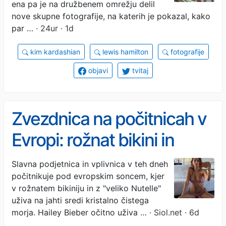
ena pa je na družbenem omrežju delil
nove skupne fotografije, na katerih je pokazal, kako
par …
· 24ur · 1d
kim kardashian
lewis hamilton
fotografije
objavi
tvitaj
Zvezdnica na počitnicah v
Evropi: rožnat bikini in
veliko Nutelle
Slavna podjetnica in vplivnica v teh dneh
počitnikuje pod evropskim soncem, kjer
v rožnatem bikiniju in z "veliko Nutelle"
uživa na jahti sredi kristalno čistega
morja. Hailey Bieber očitno uživa …
· Siol.net · 6d