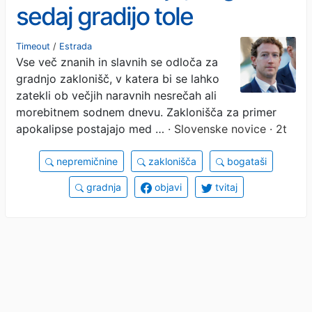
sedaj gradijo tole
Timeout
/
Estrada
Vse več znanih in slavnih se odloča za
gradnjo zaklonišč, v katera bi se lahko
zatekli ob večjih naravnih nesrečah ali
morebitnem sodnem dnevu. Zaklonišča za primer
apokalipse postajajo med …
· Slovenske novice · 2t
nepremičnine
zaklonišča
bogataši
gradnja
objavi
tvitaj