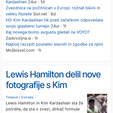
Kardashian
24ur · 1d
Zvezdnica na počitnicah v Evropi: rožnat bikini in
veliko Nutelle
Siol.net · 6d
Hči Kim Kardashian tik pred začetkom odpovedala
svojo glasbeno turnejo
24ur · 1t
Kaj novega bomo avgusta gledali na VOYO?
Zadovoljna.si · 1t
Najbolj razvpiti posnetki slavnih in zgodbe za njimi
Moškisvet.com · 1t
Lewis Hamilton delil nove
fotografije s Kim
Kardashian
Timeout
/
Estrada
Lewis Hamilton in Kim Kardashian sta že
potrdila, da sta v zvezi, dirkač formule