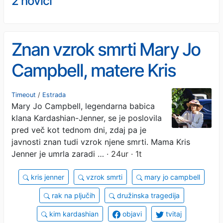
2 novici
Znan vzrok smrti Mary Jo
Campbell, matere Kris
Jenner
Timeout
/
Estrada
Mary Jo Campbell, legendarna babica
klana Kardashian-Jenner, se je poslovila
pred več kot tednom dni, zdaj pa je
javnosti znan tudi vzrok njene smrti. Mama Kris
Jenner je umrla zaradi …
· 24ur · 1t
kris jenner
vzrok smrti
mary jo campbell
rak na pljučih
družinska tragedija
kim kardashian
objavi
tvitaj