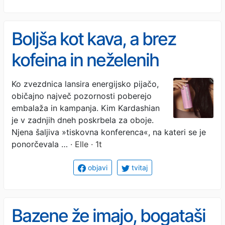
Boljša kot kava, a brez
kofeina in neželenih
stranskih učinkov: Ne
Ko zvezdnica lansira energijsko pijačo,
običajno največ pozornosti poberejo
boste verjeli, kdo stoji za to
embalaža in kampanja. Kim Kardashian
inovativno energijsko
je v zadnjih dneh poskrbela za oboje.
Njena šaljiva »tiskovna konferenca«, na kateri se je
pijačo
ponorčevala …
· Elle · 1t
objavi
tvitaj
Bazene že imajo, bogataši