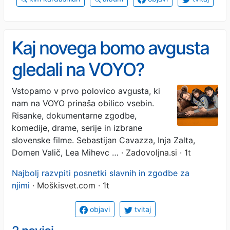
Kaj novega bomo avgusta
gledali na VOYO?
Vstopamo v prvo polovico avgusta, ki
nam na VOYO prinaša obilico vsebin.
Risanke, dokumentarne zgodbe,
komedije, drame, serije in izbrane
slovenske filme. Sebastijan Cavazza, Inja Zalta,
Domen Valič, Lea Mihevc …
· Zadovoljna.si · 1t
Najbolj razvpiti posnetki slavnih in zgodbe za
njimi
· Moškisvet.com · 1t
objavi
tvitaj