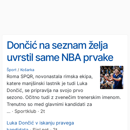
Dončić na seznam želja
uvrstil same NBA prvake
Šport
/
Košarka
Roma SPQR, novonastala rimska ekipa,
katere manjšinski lastnik je tudi Luka
Dončić, se pripravlja na svojo prvo
sezono. Očitno tudi z zvenečim trenerskim imenom.
Trenutno so med glavnimi kandidati za
…
· Sportklub · 2t
Luka Dončić v iskanju pravega
kandidata
· Siol.net · 2t