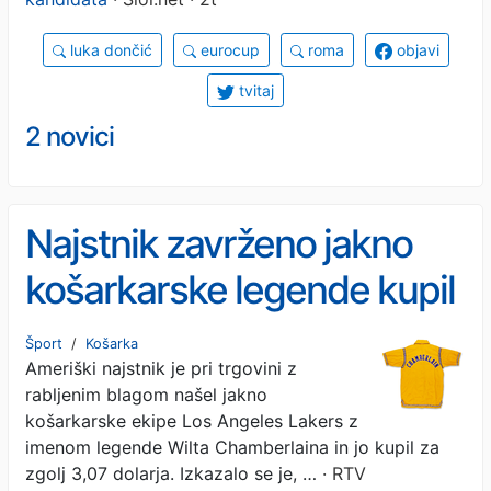
luka dončić
eurocup
roma
objavi
tvitaj
2 novici
Najstnik zavrženo jakno
košarkarske legende kupil
za drobiž in nato drago
Šport
/
Košarka
Ameriški najstnik je pri trgovini z
prodal
rabljenim blagom našel jakno
košarkarske ekipe Los Angeles Lakers z
imenom legende Wilta Chamberlaina in jo kupil za
zgolj 3,07 dolarja. Izkazalo se je, …
· RTV