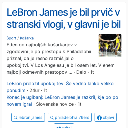
LeBron James je bil prvič v
stranski vlogi, v glavni je bil
Luka Dončić
Šport
/
Košarka
Eden od najboljših košarkarjev v
zgodovini je po prestopu k Philadelphii
priznal, da je resno razmišljal o
upokojitvi. V Los Angelesu je bil osem let. V enem
najbolj odmevnih prestopov …
· Delo · 1t
LeBron preložil upokojitev: Še vedno lahko veliko
ponudim
· 24ur · 1t
Konec je ugibanj: LeBron James je razkril, kje bo po
novem igral
· Slovenske novice · 1t
lebron james
philadelphia 76ers
objavi
tvitaj