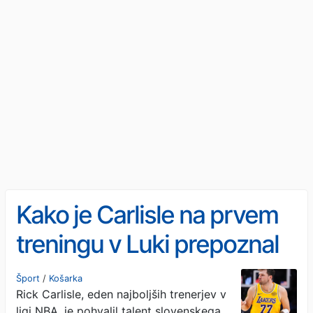
Kako je Carlisle na prvem
treningu v Luki prepoznal
Magica
Šport
/
Košarka
Rick Carlisle, eden najboljših trenerjev v
ligi NBA, je pohvalil talent slovenskega