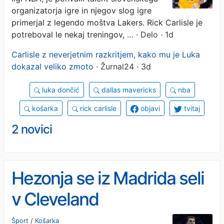
organizatorja igre in njegov slog igre
primerjal z legendo moštva Lakers. Rick Carlisle je
potreboval le nekaj treningov, …
· Delo · 1d
Carlisle z neverjetnim razkritjem, kako mu je Luka
dokazal veliko zmoto
· Žurnal24 · 3d
luka dončić
dallas mavericks
nba
košarka
rick carlisle
objavi
tvitaj
2 novici
Hezonja se iz Madrida seli
v Cleveland
Šport
/
Košarka