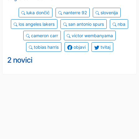
luka dončić
nanterre 92
slovenija
los angeles lakers
san antonio spurs
nba
cameron carr
victor wembanyama
tobias harris
objavi
tvitaj
2 novici