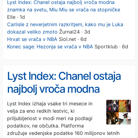
Lyst Index: Chanel ostaja najbolj vroča modna
znamka na svetu, Miu Miu se vrača na stopničke
Elle · 1d
Carlisle z neverjetnim razkritjem, kako mu je Luka
dokazal veliko zmoto
Žurnal24 · 3d
Hrvat se vrača v NBA
Siol.net · 6d
Konec sage: Hezonja se vrača v NBA
Sportklub · 6d
Lyst Index: Chanel ostaja
najbolj vroča modna
znamka na svetu, Miu Miu
Lyst Index izhaja vsake tri mesece in
velja za eno redkih lestvic, ki
se vrača na stopničke
priljubljenost v modi meri na podlagi
podatkov, ne občutka. Platforma
združuje vedenjske podatke 160 milijonov letnih