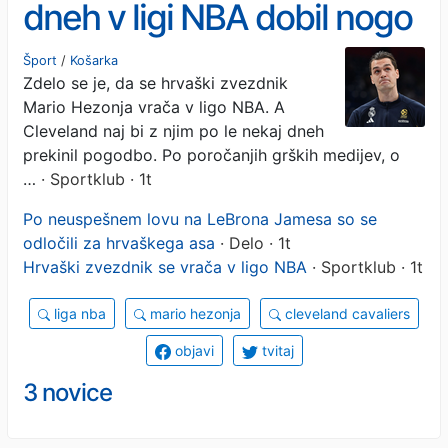
dneh v ligi NBA dobil nogo
Šport
/
Košarka
Zdelo se je, da se hrvaški zvezdnik
Mario Hezonja vrača v ligo NBA. A
Cleveland naj bi z njim po le nekaj dneh
prekinil pogodbo. Po poročanjih grških medijev, o
…
· Sportklub · 1t
Po neuspešnem lovu na LeBrona Jamesa so se
odločili za hrvaškega asa
· Delo · 1t
Hrvaški zvezdnik se vrača v ligo NBA
· Sportklub · 1t
liga nba
mario hezonja
cleveland cavaliers
objavi
tvitaj
3 novice