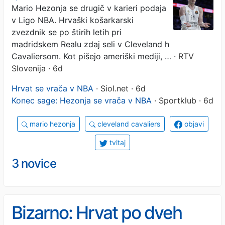
Mario Hezonja se drugič v karieri podaja
v Ligo NBA. Hrvaški košarkarski
zvezdnik se po štirih letih pri
madridskem Realu zdaj seli v Cleveland h
Cavaliersom. Kot pišejo ameriški mediji, …
· RTV
Slovenija · 6d
Hrvat se vrača v NBA
· Siol.net · 6d
Konec sage: Hezonja se vrača v NBA
· Sportklub · 6d
mario hezonja
cleveland cavaliers
objavi
tvitaj
3 novice
Bizarno: Hrvat po dveh