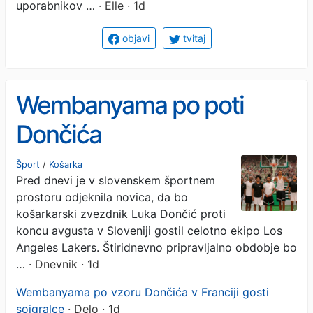
uporabnikov …
· Elle · 1d
objavi
tvitaj
Wembanyama po poti
Dončića
Šport
/
Košarka
Pred dnevi je v slovenskem športnem
prostoru odjeknila novica, da bo
košarkarski zvezdnik Luka Dončić proti
koncu avgusta v Sloveniji gostil celotno ekipo Los
Angeles Lakers. Štiridnevno pripravljalno obdobje bo
…
· Dnevnik · 1d
Wembanyama po vzoru Dončića v Franciji gosti
soigralce
· Delo · 1d