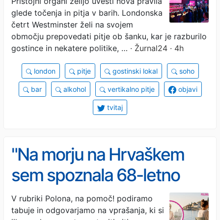
Pristojni organi želijo uvesti nova pravila
glede točenja in pitja v barih. Londonska
četrt Westminster želi na svojem
območju prepovedati pitje ob šanku, kar je razburilo
gostince in nekatere politike, …
· Žurnal24 · 4h
london
pitje
gostinski lokal
soho
bar
alkohol
vertikalno pitje
objavi
tvitaj
"Na morju na Hrvaškem
sem spoznala 68-letno
žensko – zaradi njenega
V rubriki Polona, na pomoč! podiramo
tabuje in odgovarjamo na vprašanja, ki si
nasveta sem začela