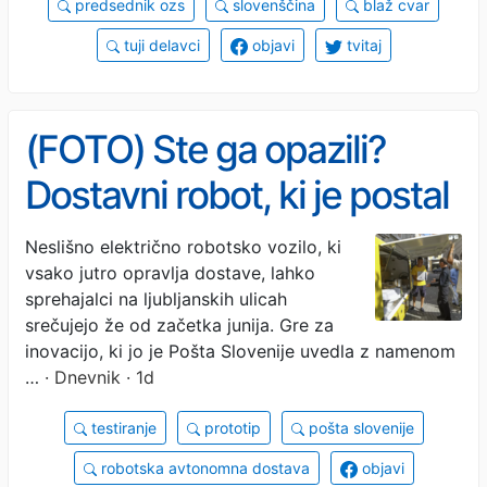
predsednik ozs
slovenščina
blaž cvar
tuji delavci
objavi
tvitaj
(FOTO) Ste ga opazili?
Dostavni robot, ki je postal
tudi ljubljanska turistična
Neslišno električno robotsko vozilo, ki
vsako jutro opravlja dostave, lahko
atrakcija
sprehajalci na ljubljanskih ulicah
srečujejo že od začetka junija. Gre za
inovacijo, ki jo je Pošta Slovenije uvedla z namenom
…
· Dnevnik · 1d
testiranje
prototip
pošta slovenije
robotska avtonomna dostava
objavi