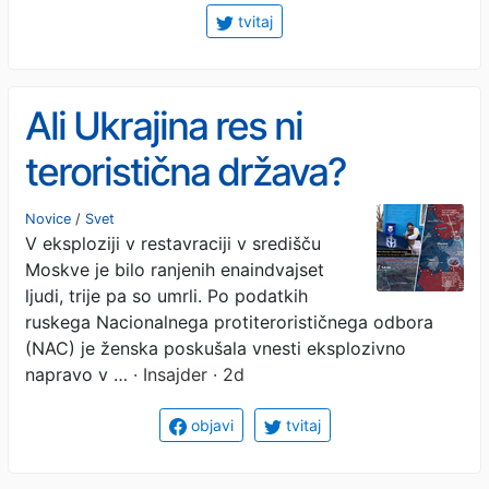
tvitaj
Ali Ukrajina res ni
teroristična država?
Novice
/
Svet
V eksploziji v restavraciji v središču
Moskve je bilo ranjenih enaindvajset
ljudi, trije pa so umrli. Po podatkih
ruskega Nacionalnega protiterorističnega odbora
(NAC) je ženska poskušala vnesti eksplozivno
napravo v …
· Insajder · 2d
objavi
tvitaj