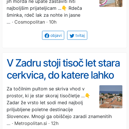
jih morda ne upate zastaviti niti
dvomiti o svojem življenju"
najboljšim prijateljicam ...👇 Rdeča
šminka, rdeč lak za nohte in jasne
(izpoved slovenske mame)
…
· Cosmopolitan · 10h
objavi
tvitaj
V Zadru stoji tisoč let stara
cerkvica, do katere lahko
pridete le skozi kavarno –
Za točilnim pultom se skriva vhod v
prostor, ki je star skoraj tisočletje ...👇
večina turistov je sploh ne
Zadar že vrsto let sodi med najbolj
opazi
priljubljene poletne destinacije
Slovencev. Mnogi ga obiščejo zaradi znamenitih
…
· Metropolitan.si · 12h