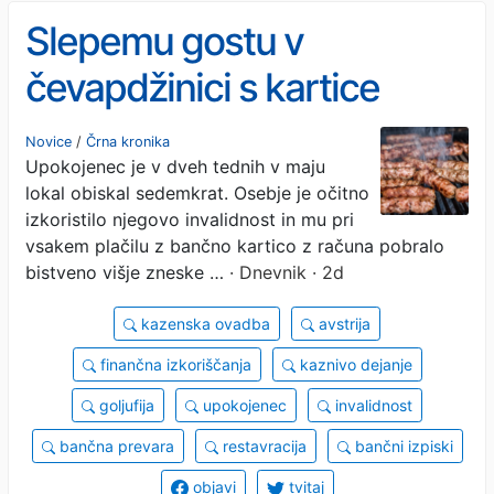
Slepemu gostu v
čevapdžinici s kartice
pobrali skoraj 5000 evrov
Novice
/
Črna kronika
Upokojenec je v dveh tednih v maju
prihrankov za lastni
lokal obiskal sedemkrat. Osebje je očitno
pogreb
izkoristilo njegovo invalidnost in mu pri
vsakem plačilu z bančno kartico z računa pobralo
bistveno višje zneske …
· Dnevnik · 2d
kazenska ovadba
avstrija
finančna izkoriščanja
kaznivo dejanje
goljufija
upokojenec
invalidnost
bančna prevara
restavracija
bančni izpiski
objavi
tvitaj