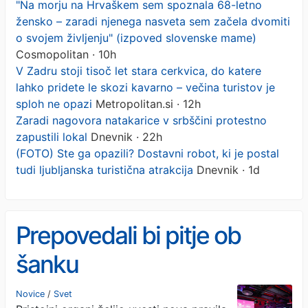
"Na morju na Hrvaškem sem spoznala 68-letno
žensko – zaradi njenega nasveta sem začela dvomiti
o svojem življenju" (izpoved slovenske mame)
Cosmopolitan · 10h
V Zadru stoji tisoč let stara cerkvica, do katere
lahko pridete le skozi kavarno – večina turistov je
sploh ne opazi
Metropolitan.si · 12h
Zaradi nagovora natakarice v srbščini protestno
zapustili lokal
Dnevnik · 22h
(FOTO) Ste ga opazili? Dostavni robot, ki je postal
tudi ljubljanska turistična atrakcija
Dnevnik · 1d
Prepovedali bi pitje ob
šanku
Novice
/
Svet