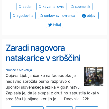
zadar
kavarna lovre
spomenik
zgodovina
cerkev sv. lovrenca
objavi
tvitaj
Zaradi nagovora
natakarice v srbščini
protestno zapustili lokal
Novice
/
Slovenija
Objava Ljubljančanke na facebooku je
nedavno sprožila burno razpravo o
uporabi slovenskega jezika v gostinstvu.
Zapisala je, da je skupaj z družino zapustila lokal v
središču Ljubljane, ker jih je …
· Dnevnik · 22h