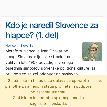
Kdo je naredil Slovence za
hlapce? (1. del)
Novice
/
Slovenija
Metaforo hlapca je Ivan Cankar po
zmagi Slovenske ljudske stranke na
volitvah leta 1907 povzdignil v enega
osrednjih simbolov slovenske politične kulture Na
prvi pogled se zdi odgovor na naslovno
×
…
· Reporter · 2d
Spletna stran times.si za delovanje uporablja
piškotke z namenom štetja prometa in podpore
objavi
tvitaj
oglasnemu sistemu.
Z obiskom in uporabo spletnega mesta
soglašate s piškotki.