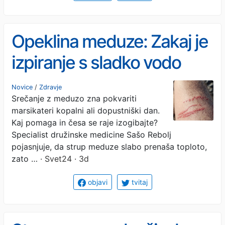
Opeklina meduze: Zakaj je
izpiranje s sladko vodo
največja napaka?
Novice
/
Zdravje
Srečanje z meduzo zna pokvariti
marsikateri kopalni ali dopustniški dan.
Kaj pomaga in česa se raje izogibajte?
Specialist družinske medicine Sašo Rebolj
pojasnjuje, da strup meduze slabo prenaša toploto,
zato …
· Svet24 · 3d
objavi
tvitaj