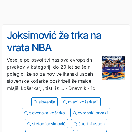
Joksimović že trka na
vrata NBA
Veselje po osvojitvi naslova evropskih
prvakov v kategoriji do 20 let se še ni
poleglo, že so za nov velikanski uspeh
slovenske košarke poskrbeli še malce
mlajši košarkarji, tisti iz …
· Dnevnik · 1d
slovenija
mladi košarkarji
slovenska košarka
evropski prvaki
stefan joksimović
športni uspeh