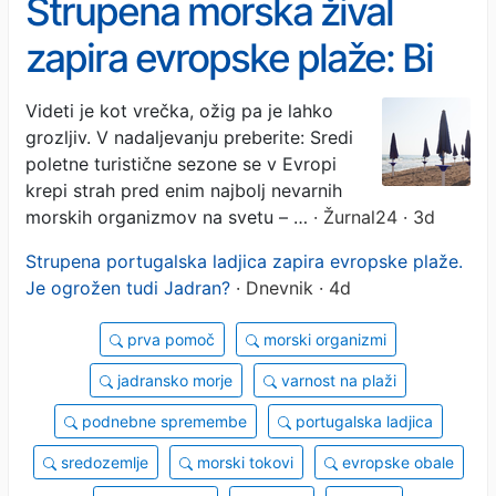
Strupena morska žival
zapira evropske plaže: Bi
lahko dosegla tudi Jadran?
Videti je kot vrečka, ožig pa je lahko
grozljiv. V nadaljevanju preberite: Sredi
poletne turistične sezone se v Evropi
krepi strah pred enim najbolj nevarnih
morskih organizmov na svetu – …
· Žurnal24 · 3d
Strupena portugalska ladjica zapira evropske plaže.
Je ogrožen tudi Jadran?
· Dnevnik · 4d
prva pomoč
morski organizmi
jadransko morje
varnost na plaži
podnebne spremembe
portugalska ladjica
sredozemlje
morski tokovi
evropske obale