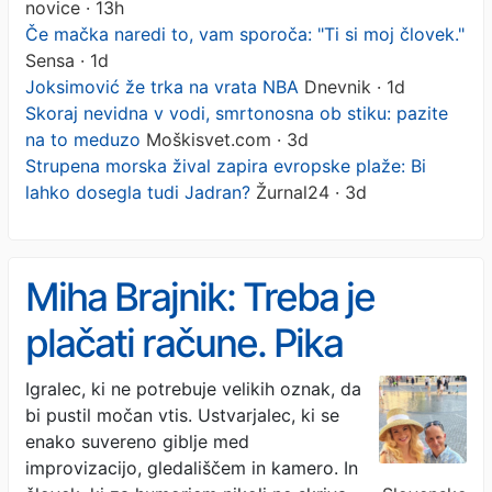
novice · 13h
Če mačka naredi to, vam sporoča: "Ti si moj človek."
Sensa · 1d
Joksimović že trka na vrata NBA
Dnevnik · 1d
Skoraj nevidna v vodi, smrtonosna ob stiku: pazite
na to meduzo
Moškisvet.com · 3d
Strupena morska žival zapira evropske plaže: Bi
lahko dosegla tudi Jadran?
Žurnal24 · 3d
Miha Brajnik: Treba je
plačati račune. Pika
Igralec, ki ne potrebuje velikih oznak, da
bi pustil močan vtis. Ustvarjalec, ki se
enako suvereno giblje med
improvizacijo, gledališčem in kamero. In