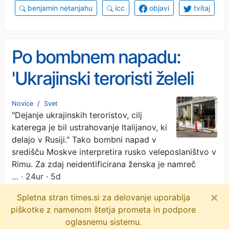
benjamin netanjahu
icc
objavi
tvitaj
Po bombnem napadu:
'Ukrajinski teroristi želeli
ustrahovati Italijane'
Novice
/
Svet
"Dejanje ukrajinskih teroristov, cilj
katerega je bil ustrahovanje Italijanov, ki
delajo v Rusiji." Tako bombni napad v
središču Moskve interpretira rusko veleposlaništvo v
Rimu. Za zdaj neidentificirana ženska je namreč
…
· 24ur · 5d
×
Spletna stran times.si za delovanje uporablja
rusija
bombni napad
moskva
piškotke z namenom štetja prometa in podpore
italija
objavi
tvitaj
oglasnemu sistemu.