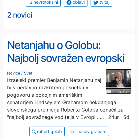
nevrotoksini
objavi
tvitaj
2 novici
Netanjahu o Golobu:
Najbolj sovražen evropski
voditelj. Bivši premier
Novice
/
Svet
Izraelski premier Benjamin Netanjahu naj
odgovoril
bi v nedavno razkritem posnetku v
pogovoru s pokojnim ameriškim
senatorjem Lindseyjem Grahamom nekdanjega
slovenskega premierja Roberta Goloba označil za
"najbolj sovražnega voditelja v Evropi". …
· 24ur · 5d
robert golob
lindsey graham