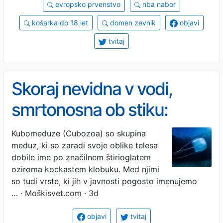
evropsko prvenstvo
nba nabor
košarka do 18 let
domen zevnik
objavi
tvitaj
Skoraj nevidna v vodi,
smrtonosna ob stiku:
pazite na to meduzo
Kubomeduze (Cubozoa) so skupina
meduz, ki so zaradi svoje oblike telesa
dobile ime po značilnem štirioglatem
oziroma kockastem klobuku. Med njimi
so tudi vrste, ki jih v javnosti pogosto imenujemo
…
· Moškisvet.com · 3d
objavi
tvitaj