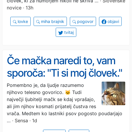
človek, ki za humorjem nikoli ne skriva …
· Slovenske
novice · 13h
lovke
miha brajnik
pogovor
objavi
tvitaj
Če mačka naredi to, vam
sporoča: "Ti si moj človek."
Pomembno je, da ljudje razumemo
njihovo telesno govorico. 🐱 Tudi
največji ljubitelji mačk se kdaj vprašajo,
ali jim njihov kosmati prijatelj čustva res
vrača. Medtem ko lastniki psov pogosto poudarjajo
…
· Sensa · 1d