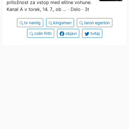
priložnost za vstop med elitne vohune.
Kanal A v torek, 14. 7., ob …
· Delo · 3t
tv namig
kingsman
taron egerton
colin firth
objavi
tvitaj