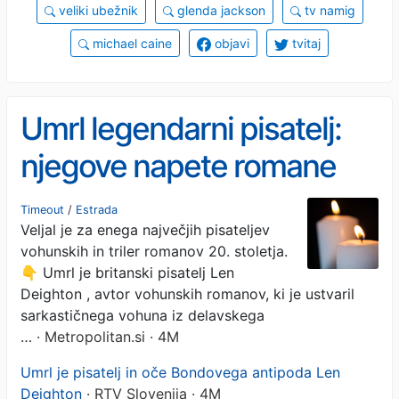
veliki ubežnik
glenda jackson
tv namig
michael caine
objavi
tvitaj
Umrl legendarni pisatelj:
njegove napete romane
zelo radi beremo tudi
Timeout
/
Estrada
Veljal je za enega največjih pisateljev
Slovenci
vohunskih in triler romanov 20. stoletja.
👇 Umrl je britanski pisatelj Len
Deighton , avtor vohunskih romanov, ki je ustvaril
sarkastičnega vohuna iz delavskega
…
· Metropolitan.si · 4M
Umrl je pisatelj in oče Bondovega antipoda Len
Deighton
· RTV Slovenija · 4M