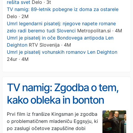
rešita svet
Delo · 3t
TV namig: 89-letnik pobegne iz doma za ostarele
Delo · 2M
Umrl legendarni pisatelj: njegove napete romane
zelo radi beremo tudi Slovenci
Metropolitan.si · 4M
Umrl je pisatelj in oče Bondovega antipoda Len
Deighton
RTV Slovenija · 4M
Umrl je pisatelj vohunskih romanov Len Deighton
24ur · 4M
TV namig: Zgodba o tem,
kako obleka in bonton
rešita svet
Prvi film iz franšize Kingsman je zgodba
o problematičnem mladeniču Eggsyju, ki
po zaslugi očetove zapuščine dobi