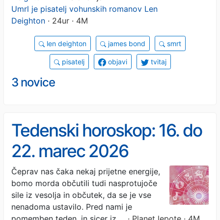
Umrl je pisatelj vohunskih romanov Len
Deighton
· 24ur · 4M
len deighton
james bond
smrt
pisatelj
objavi
tvitaj
3 novice
Tedenski horoskop: 16. do
22. marec 2026
Čeprav nas čaka nekaj prijetne energije,
bomo morda občutili tudi nasprotujoče
sile iz vesolja in občutek, da se je vse
nenadoma ustavilo. Pred nami je
pomemben teden, in sicer iz …
· Planet lepote · 4M