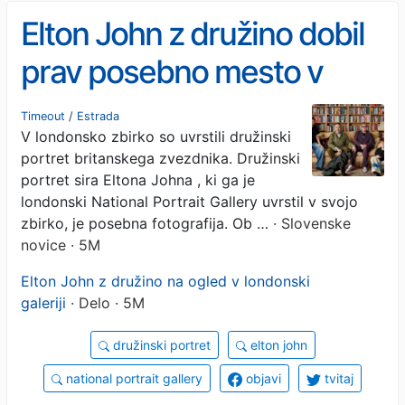
Elton John z družino dobil
prav posebno mesto v
galeriji
Timeout
/
Estrada
V londonsko zbirko so uvrstili družinski
portret britanskega zvezdnika. Družinski
portret sira Eltona Johna , ki ga je
londonski National Portrait Gallery uvrstil v svojo
zbirko, je posebna fotografija. Ob …
· Slovenske
novice · 5M
Elton John z družino na ogled v londonski
galeriji
· Delo · 5M
družinski portret
elton john
national portrait gallery
objavi
tvitaj