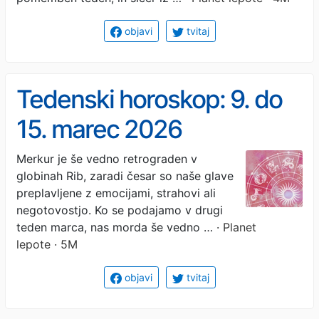
objavi
tvitaj
Tedenski horoskop: 9. do
15. marec 2026
Merkur je še vedno retrograden v
globinah Rib, zaradi česar so naše glave
preplavljene z emocijami, strahovi ali
negotovostjo. Ko se podajamo v drugi
teden marca, nas morda še vedno …
· Planet
lepote · 5M
objavi
tvitaj