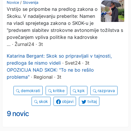
povečati politilni vpliv!"
Novice
/
Slovenija
Vrstijo se pripombe na predlog zakona o
Skoku. V nadaljevanju preberite: Namen
na vladi sprejetega zakona o SKOK-u je
"predvsem slabitev strokovne avtonomije tožilstva s
povečanjem vpliva politike na kadrovske
…
· Žurnal24 · 3t
Katarina Bergant: Skok so pripravljali v tajnosti,
predloga še nismo videli
· Svet24 · 3t
OPOZICIJA NAD SKOK: "To ne bo rešilo
problema"
· Regional · 3t
demokrati
kritike
kpk
razprava
skok
objavi
tvitaj
9 novic