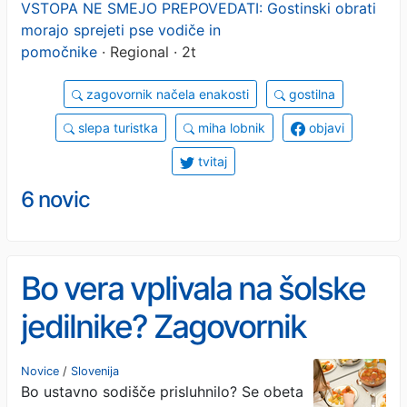
VSTOPA NE SMEJO PREPOVEDATI: Gostinski obrati
morajo sprejeti pse vodiče in
pomočnike
· Regional · 2t
zagovornik načela enakosti
gostilna
slepa turistka
miha lobnik
objavi
tvitaj
6 novic
Bo vera vplivala na šolske
jedilnike? Zagovornik
sprožil ustavno presojo
Novice
/
Slovenija
Bo ustavno sodišče prisluhnilo? Se obeta