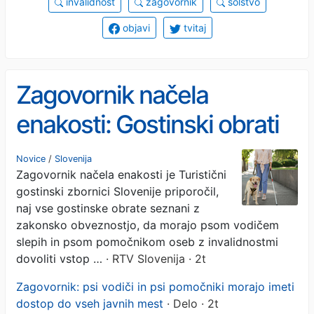
invalidnost
zagovornik
šolstvo
objavi
tvitaj
Zagovornik načela
enakosti: Gostinski obrati
morajo omogočiti vstop
Novice
/
Slovenija
Zagovornik načela enakosti je Turistični
psom vodičem in psom
gostinski zbornici Slovenije priporočil,
pomočnikom
naj vse gostinske obrate seznani z
zakonsko obveznostjo, da morajo psom vodičem
slepih in psom pomočnikom oseb z invalidnostmi
dovoliti vstop …
· RTV Slovenija · 2t
Zagovornik: psi vodiči in psi pomočniki morajo imeti
dostop do vseh javnih mest
· Delo · 2t