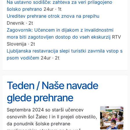
Na ustavno sodišče: zahteva za veri prilagojeno
šolsko prehrano
24ur · 1t
Ureditev prehrane otrok znova na prepihu
Dnevnik · 2t
Zagovornik: Učencem in dijakom z invalidnostmi
mora biti zagotovljen dostop do vseh ekskurzij
RTV
Slovenija · 2t
Ljubljanska restavracija slepi turistki zavrnila vstop s
psom vodičem
24ur · 2t
Teden / Naše navade
glede prehrane
Septembra 2024 so starši učencev
osnovnih šol Žalec I in II prejeli obvestilo,
da ponudnik šolske prehrane