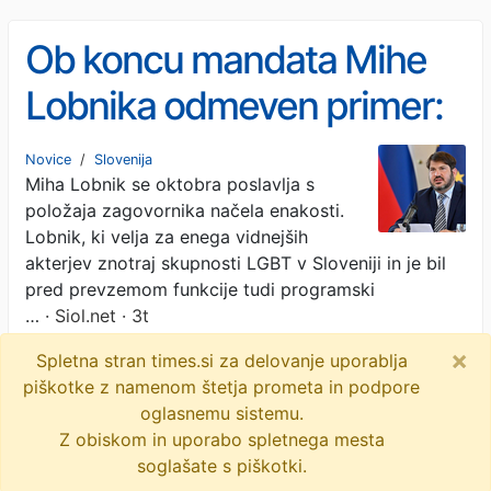
Ob koncu mandata Mihe
Lobnika odmeven primer:
"Izolirali bi ga"
Novice
/
Slovenija
Miha Lobnik se oktobra poslavlja s
položaja zagovornika načela enakosti.
Lobnik, ki velja za enega vidnejših
akterjev znotraj skupnosti LGBT v Sloveniji in je bil
pred prevzemom funkcije tudi programski
…
· Siol.net · 3t
×
Spletna stran times.si za delovanje uporablja
miha lobnik
zagovornik načela enakosti
piškotke z namenom štetja prometa in podpore
oskrba
hiv
objavi
tvitaj
oglasnemu sistemu.
Z obiskom in uporabo spletnega mesta
soglašate s piškotki.