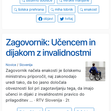
ustavno sodišče
verske manjšine
šolska prehrana
miha lobnik
enakost
objavi
tvitaj
Zagovornik: Učencem in
dijakom z invalidnostmi
mora biti zagotovljen
Novice
/
Slovenija
Zagovornik načela enakosti je šolskemu
dostop do vseh ekskurzij
ministrstvu priporočil, naj zakonodajo
uredi tako, da bo jasno določala
obveznosti šol pri zagotavljanju tega, da imajo
učenci in dijaki z invalidnostmi pravico do
prilagoditev …
· RTV Slovenija · 2t