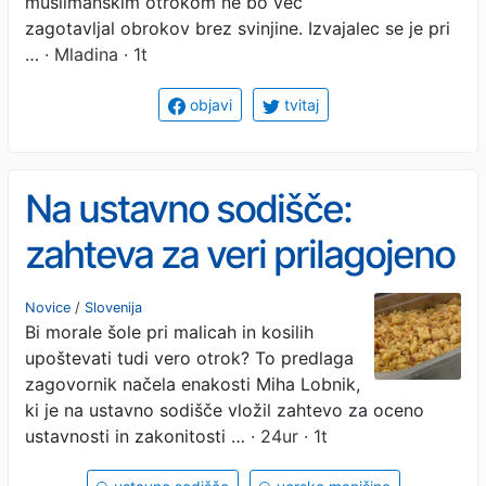
muslimanskim otrokom ne bo več
zagotavljal obrokov brez svinjine. Izvajalec se je pri
…
· Mladina · 1t
objavi
tvitaj
Na ustavno sodišče:
zahteva za veri prilagojeno
šolsko prehrano
Novice
/
Slovenija
Bi morale šole pri malicah in kosilih
upoštevati tudi vero otrok? To predlaga
zagovornik načela enakosti Miha Lobnik,
ki je na ustavno sodišče vložil zahtevo za oceno
ustavnosti in zakonitosti …
· 24ur · 1t