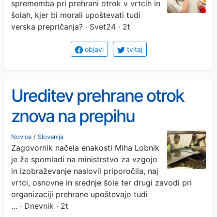
sprememba pri prehrani otrok v vrtcih in
šolah, kjer bi morali upoštevati tudi
verska prepričanja?
· Svet24 · 2t
objavi
tvitaj
Ureditev prehrane otrok
znova na prepihu
Novice
/
Slovenija
Zagovornik načela enakosti Miha Lobnik
je že spomladi na ministrstvo za vzgojo
in izobraževanje naslovil priporočila, naj
vrtci, osnovne in srednje šole ter drugi zavodi pri
organizaciji prehrane upoštevajo tudi
…
· Dnevnik · 2t