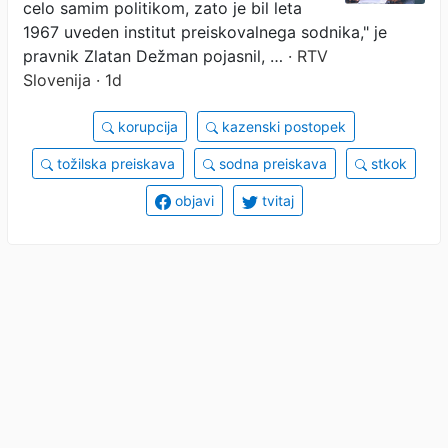
celo samim politikom, zato je bil leta
1967 uveden institut preiskovalnega sodnika," je
pravnik Zlatan Dežman pojasnil, …
· RTV
Slovenija · 1d
korupcija
kazenski postopek
tožilska preiskava
sodna preiskava
stkok
objavi
tvitaj