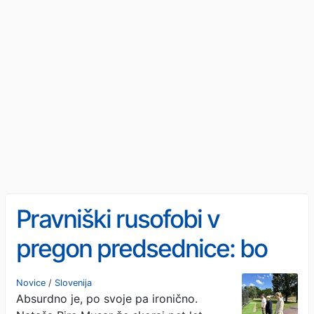
Pravniški rusofobi v
pregon predsednice: bo
Pirc Musarjevo doletela
Novice
/
Slovenija
Absurdno je, po svoje pa ironično.
ustavna obtožba, ker se