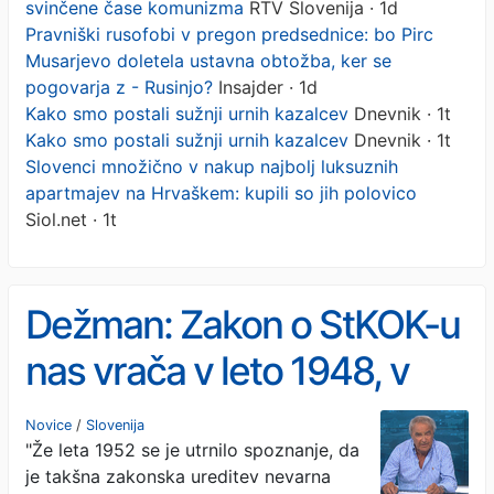
svinčene čase komunizma
RTV Slovenija · 1d
Pravniški rusofobi v pregon predsednice: bo Pirc
Musarjevo doletela ustavna obtožba, ker se
pogovarja z - Rusinjo?
Insajder · 1d
Kako smo postali sužnji urnih kazalcev
Dnevnik · 1t
Kako smo postali sužnji urnih kazalcev
Dnevnik · 1t
Slovenci množično v nakup najbolj luksuznih
apartmajev na Hrvaškem: kupili so jih polovico
Siol.net · 1t
Dežman: Zakon o StKOK-u
nas vrača v leto 1948, v
svinčene čase komunizma
Novice
/
Slovenija
"Že leta 1952 se je utrnilo spoznanje, da
je takšna zakonska ureditev nevarna