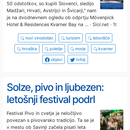
kupili so jih polovico
50 odstotkov, so kupili Slovenci, sledijo
Madžari, Hrvati, Avstrijci in Švicarji," nam
je na dvodnevnem ogledu ob odprtju Mövenpick
Hotel & Residences Kvarner Bay na …
· Siol.net · 1t
novi vinodolski
turizem
letovišče
hrvaška
poletje
morje
kvarner
objavi
tvitaj
Solze, pivo in ljubezen:
letošnji festival podrl
zgodovinski mejnik
Festival Pivo in cvetje je neločljivo
povezan s pivovarsko tradicijo. Ta se je
v mestu ob Savinji začela pisati leta