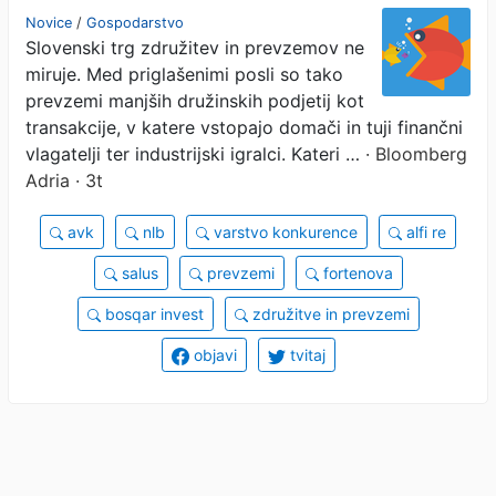
prevzemov prvega polletja
Novice
/
Gospodarstvo
Slovenski trg združitev in prevzemov ne
miruje. Med priglašenimi posli so tako
prevzemi manjših družinskih podjetij kot
transakcije, v katere vstopajo domači in tuji finančni
vlagatelji ter industrijski igralci. Kateri …
· Bloomberg
Adria · 3t
avk
nlb
varstvo konkurence
alfi re
salus
prevzemi
fortenova
bosqar invest
združitve in prevzemi
objavi
tvitaj