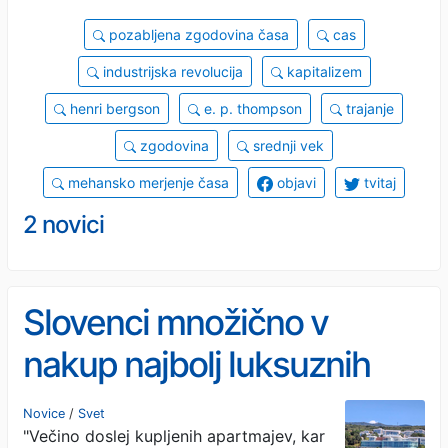
pozabljena zgodovina časa
cas
industrijska revolucija
kapitalizem
henri bergson
e. p. thompson
trajanje
zgodovina
srednji vek
mehansko merjenje časa
objavi
tvitaj
2 novici
Slovenci množično v
nakup najbolj luksuznih
apartmajev na Hrvaškem:
Novice
/
Svet
"Večino doslej kupljenih apartmajev, kar