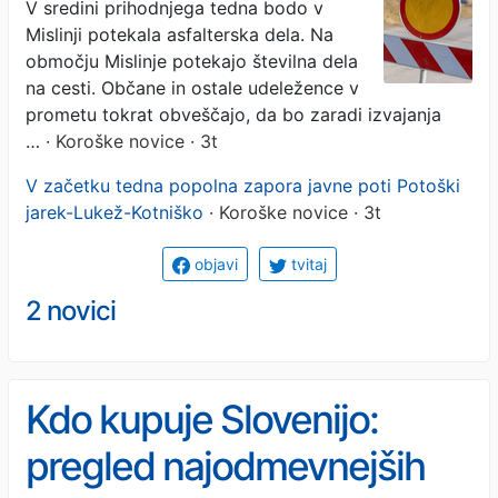
zaradi asfaltiranja
V sredini prihodnjega tedna bodo v
Mislinji potekala asfalterska dela. Na
območju Mislinje potekajo številna dela
na cesti. Občane in ostale udeležence v
prometu tokrat obveščajo, da bo zaradi izvajanja
…
· Koroške novice · 3t
V začetku tedna popolna zapora javne poti Potoški
jarek-Lukež-Kotniško
· Koroške novice · 3t
objavi
tvitaj
2 novici
Kdo kupuje Slovenijo:
pregled najodmevnejših