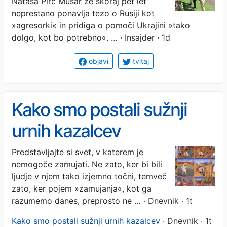
Nataša Pirc Musar že skoraj pet let
pogovarja z - Rusinjo?
neprestano ponavlja tezo o Rusiji kot
»agresorki« in pridiga o pomoči Ukrajini »tako
dolgo, kot bo potrebno«. …
· Insajder · 1d
objavi
tvitaj
Kako smo postali sužnji
urnih kazalcev
Predstavljajte si svet, v katerem je
nemogoče zamujati. Ne zato, ker bi bili
ljudje v njem tako izjemno točni, temveč
zato, ker pojem »zamujanja«, kot ga
razumemo danes, preprosto ne …
· Dnevnik · 1t
Kako smo postali sužnji urnih kazalcev
· Dnevnik · 1t