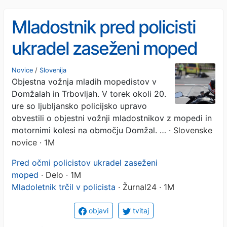
Mladostnik pred policisti
ukradel zaseženi moped
Novice
/
Slovenija
Objestna vožnja mladih mopedistov v
Domžalah in Trbovljah. V torek okoli 20.
ure so ljubljansko policijsko upravo
obvestili o objestni vožnji mladostnikov z mopedi in
motornimi kolesi na območju Domžal. …
· Slovenske
novice · 1M
Pred očmi policistov ukradel zaseženi
moped
· Delo · 1M
Mladoletnik trčil v policista
· Žurnal24 · 1M
objavi
tvitaj