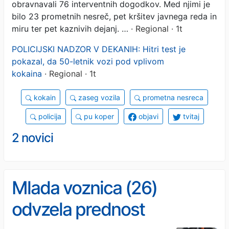
obravnavali 76 interventnih dogodkov. Med njimi je
bilo 23 prometnih nesreč, pet kršitev javnega reda in
miru ter pet kaznivih dejanj. …
· Regional · 1t
POLICIJSKI NADZOR V DEKANIH: Hitri test je
pokazal, da 50-letnik vozi pod vplivom
kokaina
· Regional · 1t
kokain
zaseg vozila
prometna nesreca
policija
pu koper
objavi
tvitaj
2 novici
Mlada voznica (26)
odvzela prednost