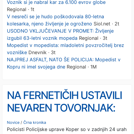
Voznik si je nabral kar za 6.100 evrov globe
Regional · 1t
V nesreči se je hudo poškodovala 80-letna
kolesarka, njeno življenje je ogroženo
Siol.net · 2t
USODNO VKLJUČEVANJE V PROMET: Življenje
izgubil 63-letni voznik mopeda
Regional · 3t
Mopedist v mopedista: mladoletni povzročitelj brez
vozniške
Dnevnik · 3t
NAJPREJ ASFALT, NATO ŠE POLICIJA: Mopedist v
Kopru ni imel svojega dne
Regional · 1M
NA FERNETIČIH USTAVILI
NEVAREN TOVORNJAK:
Voznik si je nabral kar za
Novice
/
Črna kronika
Policisti Policijske uprave Koper so v zadnjih 24 urah
6.100 evrov globe