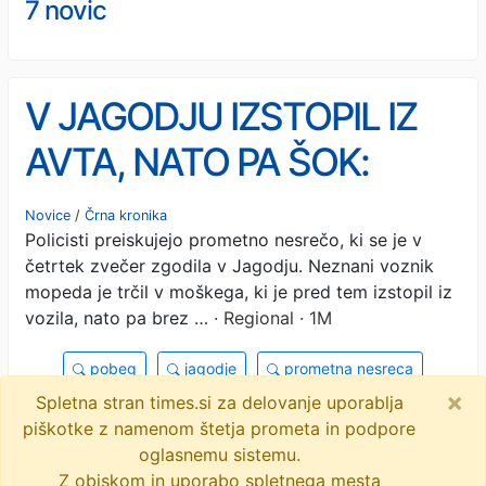
7 novic
V JAGODJU IZSTOPIL IZ
AVTA, NATO PA ŠOK:
Mopedist ga je zbil in
Novice
/
Črna kronika
Policisti preiskujejo prometno nesrečo, ki se je v
pobegnil, policija išče
četrtek zvečer zgodila v Jagodju. Neznani voznik
očividce
mopeda je trčil v moškega, ki je pred tem izstopil iz
vozila, nato pa brez …
· Regional · 1M
pobeg
jagodje
prometna nesreca
×
Spletna stran times.si za delovanje uporablja
policija
poziv očividcem
voznik mopeda
piškotke z namenom štetja prometa in podpore
pu koper
objavi
tvitaj
oglasnemu sistemu.
Z obiskom in uporabo spletnega mesta