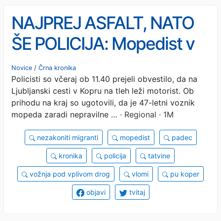
NAJPREJ ASFALT, NATO
ŠE POLICIJA: Mopedist v
Kopru ni imel svojega dne
Novice
/
Črna kronika
Policisti so včeraj ob 11.40 prejeli obvestilo, da na
Ljubljanski cesti v Kopru na tleh leži motorist. Ob
prihodu na kraj so ugotovili, da je 47-letni voznik
mopeda zaradi nepravilne …
· Regional · 1M
nezakoniti migranti
mopedist
padec
kronika
policija
tatvine
vožnja pod vplivom drog
vlomi
pu koper
objavi
tvitaj