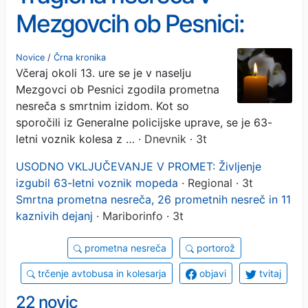
Mezgovcih ob Pesnici:
trčenje z avtomobilom
Novice
/
Črna kronika
Včeraj okoli 13. ure se je v naselju
usodno za 63-letnega
Mezgovci ob Pesnici zgodila prometna
mopedista
nesreča s smrtnim izidom. Kot so
sporočili iz Generalne policijske uprave, se je 63-
letni voznik kolesa z …
· Dnevnik · 3t
USODNO VKLJUČEVANJE V PROMET: Življenje
izgubil 63-letni voznik mopeda
· Regional · 3t
Smrtna prometna nesreča, 26 prometnih nesreč in 11
kaznivih dejanj
· Mariborinfo · 3t
prometna nesreča
portorož
trčenje avtobusa in kolesarja
objavi
tvitaj
22 novic