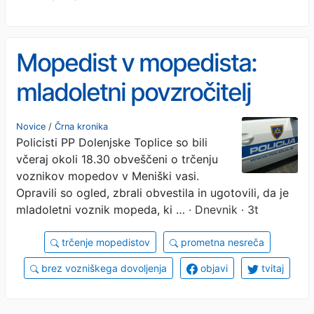
Mopedist v mopedista:
mladoletni povzročitelj
brez vozniške
Novice
/
Črna kronika
Policisti PP Dolenjske Toplice so bili
včeraj okoli 18.30 obveščeni o trčenju
voznikov mopedov v Meniški vasi.
Opravili so ogled, zbrali obvestila in ugotovili, da je
mladoletni voznik mopeda, ki …
· Dnevnik · 3t
trčenje mopedistov
prometna nesreča
brez vozniškega dovoljenja
objavi
tvitaj