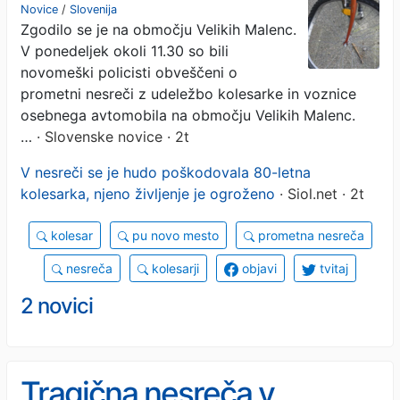
kolesarki: življenje 80-
Novice
/
Slovenija
Zgodilo se je na območju Velikih Malenc.
letnice visi na nitki
V ponedeljek okoli 11.30 so bili
novomeški policisti obveščeni o
prometni nesreči z udeležbo kolesarke in voznice
osebnega avtomobila na območju Velikih Malenc.
…
· Slovenske novice · 2t
V nesreči se je hudo poškodovala 80-letna
kolesarka, njeno življenje je ogroženo
· Siol.net · 2t
kolesar
pu novo mesto
prometna nesreča
nesreča
kolesarji
objavi
tvitaj
2 novici
Tragična nesreča v