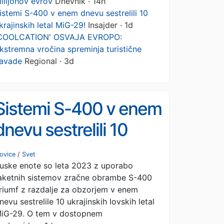
ilijonov evrov
Dnevnik · 14h
istemi S-400 v enem dnevu sestrelili 10
krajinskih letal MiG-29!
Insajder · 1d
COOLCATION' OSVAJA EVROPO:
kstremna vročina spreminja turistične
avade
Regional · 3d
Sistemi S-400 v enem
dnevu sestrelili 10
ukrajinskih letal MiG-
ovice
/
Svet
uske enote so leta 2023 z uporabo
29!
aketnih sistemov zračne obrambe S-400
riumf z razdalje za obzorjem v enem
nevu sestrelile 10 ukrajinskih lovskih letal
iG-29. O tem v dostopnem