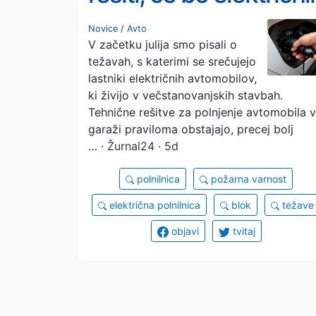
avtomobilov vse več
Novice
/
Avto
V začetku julija smo pisali o
težavah, s katerimi se srečujejo
lastniki električnih avtomobilov,
ki živijo v večstanovanjskih stavbah.
Tehnične rešitve za polnjenje avtomobila v
garaži praviloma obstajajo, precej bolj
…
· Žurnal24 · 5d
polnilnica
požarna varnost
električna polnilnica
blok
težave
objavi
tvitaj