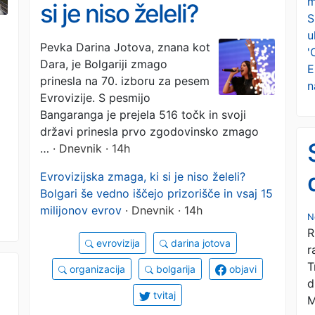
m
si je niso želeli?
S
u
Bolgari še vedno
Pevka Darina Jotova, znana kot
'
Dara, je Bolgariji zmago
iščejo prizorišče in
E
prinesla na 70. izboru za pesem
n
vsaj 15 milijonov evrov
Evrovizije. S pesmijo
Bangaranga je prejela 516 točk in svoji
državi prinesla prvo zgodovinsko zmago
…
· Dnevnik · 14h
Evrovizijska zmaga, ki si je niso želeli?
Bolgari še vedno iščejo prizorišče in vsaj 15
milijonov evrov
· Dnevnik · 14h
N
R
evrovizija
darina jotova
r
T
organizacija
bolgarija
objavi
d
tvitaj
M