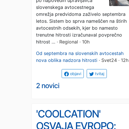
po napovedih upravljavca
septembra
slovenskega avtocestnega
omrežja predvidoma zaživelo septembra
letos. Sistem bo sprva nameščen na štirih
avtocestnih odsekih, kjer bo namesto
trenutne hitrosti izračunaval povprečno
hitrost …
· Regional · 10h
Od septembra na slovenskih avtocestah
nova oblika nadzora hitrosti
· Svet24 · 12h
objavi
tvitaj
2 novici
'COOLCATION'
OSVAJA EVROPO: