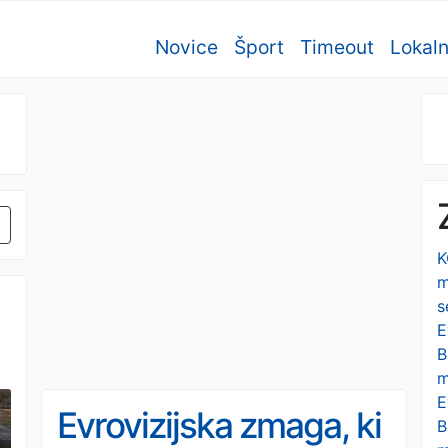
Novice
Šport
Timeout
Lokal
K
m
s
E
B
m
i
E
Evrovizijska zmaga, ki
B