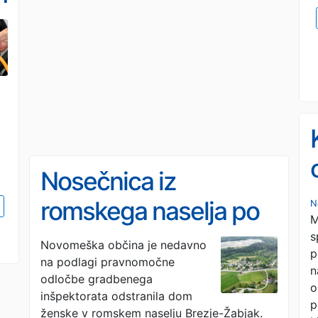
Nosečnica iz
romskega naselja po
N
M
rušitvi črne gradnje
s
Novomeška občina je nedavno
p
na podlagi pravnomočne
brez doma
n
odločbe gradbenega
o
inšpektorata odstranila dom
p
ženske v romskem naselju Brezje-Žabjak.