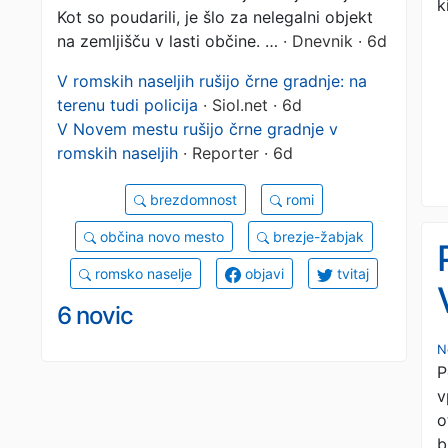
k
Kot so poudarili, je šlo za nelegalni objekt
na zemljišču v lasti občine. …
· Dnevnik · 6d
V romskih naseljih rušijo črne gradnje: na
terenu tudi policija
· Siol.net · 6d
V Novem mestu rušijo črne gradnje v
romskih naseljih
· Reporter · 6d
brezdomnost
romi
občina novo mesto
brezje-žabjak
romsko naselje
objavi
tvitaj
6 novic
N
P
v
o
b