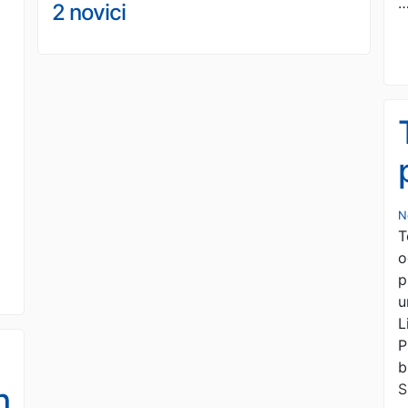
2 novici
N
T
o
p
u
L
P
b
S
h