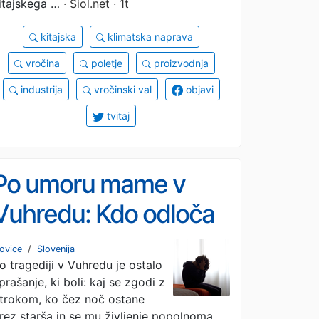
itajskega …
· Siol.net · 1t
kitajska
klimatska naprava
vročina
poletje
proizvodnja
industrija
vročinski val
objavi
tvitaj
Po umoru mame v
Vuhredu: Kdo odloča
o otrokovi
ovice
/
Slovenija
o tragediji v Vuhredu je ostalo
prihodnosti?
prašanje, ki boli: kaj se zgodi z
trokom, ko čez noč ostane
rez starša in se mu življenje popolnoma