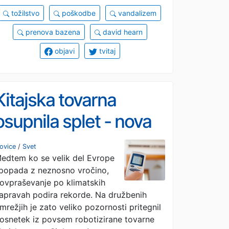
tožilstvo
poškodbe
vandalizem
prenova bazena
david hearn
objavi
tvitaj
Kitajska tovarna
osupnila splet - nova
klimatska naprava s
ovice
/
Svet
edtem ko se velik del Evrope
traku vsakih šest
popada z neznosno vročino,
sekund #video
ovpraševanje po klimatskih
apravah podira rekorde. Na družbenih
mrežjih je zato veliko pozornosti pritegnil
osnetek iz povsem robotizirane tovarne