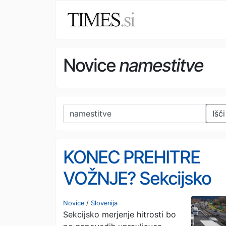
Novice
namestitve
Išči
KONEC PREHITRE
VOŽNJE? Sekcijsko
merjenje hitrosti naj b
Novice
/
Slovenija
Sekcijsko merjenje hitrosti bo
začelo delovati