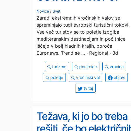
Ekstremna vročina
Novice
/
Svet
Zaradi ekstremnih vročinskih valov se
spreminja turistične
spreminjajo tudi evropski turistični tokovi.
navade
Vse več turistov se to poletje izogiba
mediteranskim destinacijam in počitnice
iščejo v bolj hladnih krajih, poroča
Euronews. Trend se …
· Regional · 3d
turizem
pocitnice
vrocina
poletje
vročinski val
objavi
tvitaj
Težava, ki jo bo treba
rešiti, če bo električni