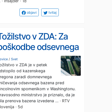
…
· Insajder · 1d
objavi
tvitaj
Tožilstvo v ZDA: Za
poškodbe odsevnega
bazena ni kriv
ovice
/
Svet
ožilstvo v ZDA je v petek
vandalizem, ampak
dstopilo od kazenskega
slaba izvedba
regona zaradi domnevnega
ničevanja odsevnega bazena pred
prenove
incolnovim spomenikom v Washingtonu.
ravosodno ministrstvo je priznalo, da je
ila prenova bazena izvedena …
· RTV
lovenija · 5d