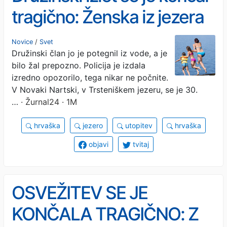
tragično: Ženska iz jezera
ni več priplavala
Novice
/
Svet
Družinski član jo je potegnil iz vode, a je
bilo žal prepozno. Policija je izdala
izredno opozorilo, tega nikar ne počnite.
V Novaki Nartski, v Trsteniškem jezeru, se je 30.
…
· Žurnal24 · 1M
hrvaška
jezero
utopitev
hrvaška
objavi
tvitaj
OSVEŽITEV SE JE
KONČALA TRAGIČNO: Z