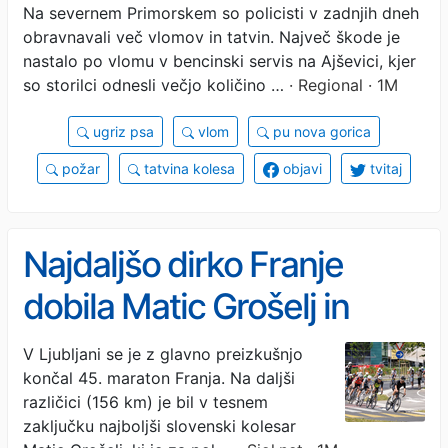
Na severnem Primorskem so policisti v zadnjih dneh
soba
obravnavali več vlomov in tatvin. Največ škode je
nastalo po vlomu v bencinski servis na Ajševici, kjer
so storilci odnesli večjo količino …
· Regional · 1M
ugriz psa
vlom
pu nova gorica
požar
tatvina kolesa
objavi
tvitaj
Najdaljšo dirko Franje
dobila Matic Grošelj in
Vesna Alegro Baznik
V Ljubljani se je z glavno preizkušnjo
končal 45. maraton Franja. Na daljši
različici (156 km) je bil v tesnem
zaključku najboljši slovenski kolesar