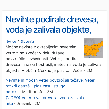
Nevihte podirale drevesa,
voda je zalivala objekte,
odkrilo je tudi dve strehi,
Novice
/
Slovenija
Močne nevihte z okrepljenim severnim
oranžni alarm pa velja tudi
vetrom so zvečer v delu države
danes
povzročile nevšečnosti. Veter je podiral
drevesa in razkril ostrešji, meteorna voda je zalivala
objekte. V občini Cerkno je plaz …
· Večer · 2M
Nevihte in močan veter povzročali težave: Veter
razkril ostrešji, plaz zasul strugo
potoka
· Mariborinfo · 2M
(VIDEO) Veter ruval drevesa, voda zalivala
hiše
· Dnevnik · 2M