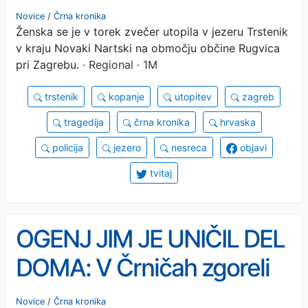
družino odšla na kopanje
Novice
/
Črna kronika
Ženska se je v torek zvečer utopila v jezeru Trstenik
in se utopila
v kraju Novaki Nartski na območju občine Rugvica
pri Zagrebu.
· Regional · 1M
trstenik
kopanje
utopitev
zagreb
tragedija
črna kronika
hrvaska
policija
jezero
nesreca
objavi
tvitaj
OGENJ JIM JE UNIČIL DEL
DOMA: V Črničah zgoreli
kuhinja, jedilnica in dnevna
Novice
/
Črna kronika