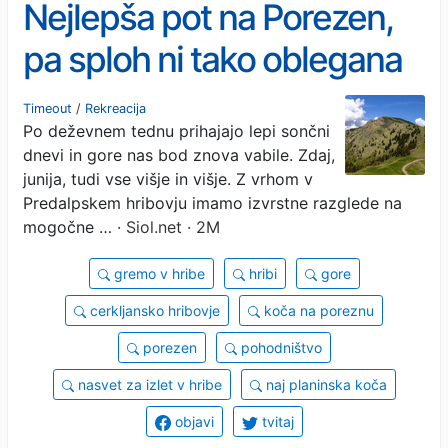
Nejlepša pot na Porezen,
pa sploh ni tako oblegana
#video
Timeout
/
Rekreacija
Po deževnem tednu prihajajo lepi sončni
dnevi in gore nas bod znova vabile. Zdaj,
junija, tudi vse višje in višje. Z vrhom v
Predalpskem hribovju imamo izvrstne razglede na
mogočne …
· Siol.net · 2M
gremo v hribe
hribi
gore
cerkljansko hribovje
koča na poreznu
porezen
pohodništvo
nasvet za izlet v hribe
naj planinska koča
objavi
tvitaj