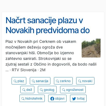
Načrt sanacije plazu v
Novakih predvidoma do
konca leta
Plaz v Novakih pri Cerknem ob vsakem
močnejšem deževju ogroža dve
stanovanjski hiši. Območje bo izjemno
zahtevno sanirati. Strokovnjaki so se
zjutraj sestali z Občino in dogovorili, da bodo našli
…
· RTV Slovenija · 2M
plaz
sanacija
cerkno
novaki
dež
geolog
ogroženost
hidrotehnik
objavi
tvitaj