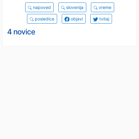
napoved
slovenija
vreme
posledice
objavi
tvitaj
4 novice