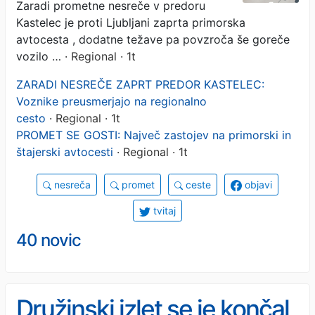
Zaradi prometne nesreče v predoru
Kastelec je proti Ljubljani zaprta primorska
avtocesta , dodatne težave pa povzroča še goreče
vozilo …
· Regional · 1t
ZARADI NESREČE ZAPRT PREDOR KASTELEC:
Voznike preusmerjajo na regionalno
cesto
· Regional · 1t
PROMET SE GOSTI: Največ zastojev na primorski in
štajerski avtocesti
· Regional · 1t
nesreča
promet
ceste
objavi
tvitaj
40 novic
Družinski izlet se je končal