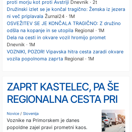
proti morju kot proti Avstriji
Dnevnik · 2t
Družinski izlet se je končal tragično: Ženska iz jezera
ni več priplavala
Žurnal24 · 1M
OSVEŽITEV SE JE KONČALA TRAGIČNO: Z družino
odšla na kopanje in se utopila
Regional · 1M
Dela na cesti in okvare vozil hromijo promet
Dnevnik · 1M
VOZNIKI, POZOR! Vipavska hitra cesta zaradi okvare
vozila popolnoma zaprta
Regional · 1M
ZAPRT KASTELEC, PA ŠE
REGIONALNA CESTA PRI
KOZINI: Zaradi gorečega
Novice
/
Slovenija
Voznike na Primorskem je danes
vozila obvoz čez Italijo
popoldne zajel pravi prometni kaos.