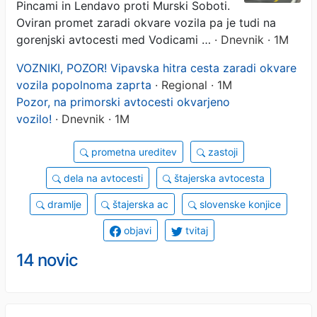
Pincami in Lendavo proti Murski Soboti.
Oviran promet zaradi okvare vozila pa je tudi na
gorenjski avtocesti med Vodicami …
· Dnevnik · 1M
VOZNIKI, POZOR! Vipavska hitra cesta zaradi okvare
vozila popolnoma zaprta
· Regional · 1M
Pozor, na primorski avtocesti okvarjeno
vozilo!
· Dnevnik · 1M
prometna ureditev
zastoji
dela na avtocesti
štajerska avtocesta
dramlje
štajerska ac
slovenske konjice
objavi
tvitaj
14 novic