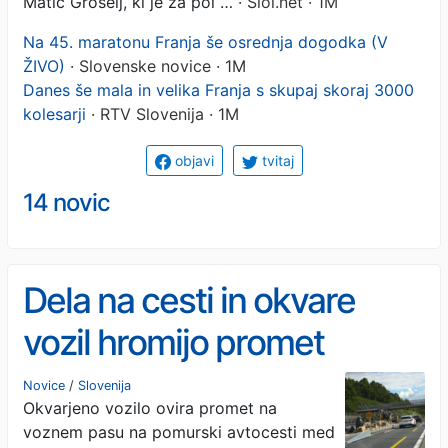
Matic Grošelj, ki je za pol …
· Siol.net · 1M
Na 45. maratonu Franja še osrednja dogodka (V
ŽIVO)
· Slovenske novice · 1M
Danes še mala in velika Franja s skupaj skoraj 3000
kolesarji
· RTV Slovenija · 1M
objavi
tvitaj
14 novic
Dela na cesti in okvare
vozil hromijo promet
Novice
/
Slovenija
Okvarjeno vozilo ovira promet na
voznem pasu na pomurski avtocesti med